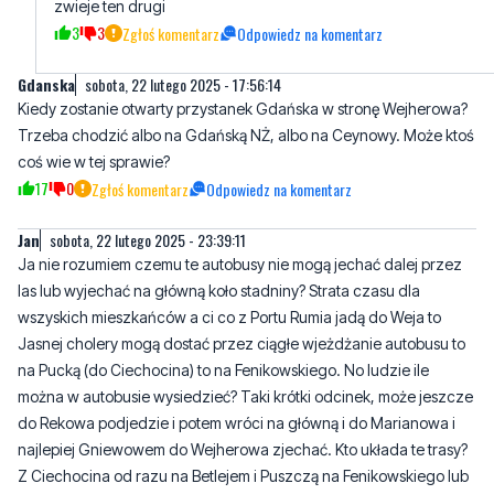
zwieje ten drugi
3
3
Zgłoś komentarz
Odpowiedz na komentarz
Gdanska
sobota, 22 lutego 2025 - 17:56:14
Kiedy zostanie otwarty przystanek Gdańska w stronę Wejherowa?
Trzeba chodzić albo na Gdańską NŻ, albo na Ceynowy. Może ktoś
coś wie w tej sprawie?
17
0
Zgłoś komentarz
Odpowiedz na komentarz
Jan
sobota, 22 lutego 2025 - 23:39:11
Ja nie rozumiem czemu te autobusy nie mogą jechać dalej przez
las lub wyjechać na główną koło stadniny? Strata czasu dla
wszyskich mieszkańców a ci co z Portu Rumia jadą do Weja to
Jasnej cholery mogą dostać przez ciągłe wjeżdżanie autobusu to
na Pucką (do Ciechocina) to na Fenikowskiego. No ludzie ile
można w autobusie wysiedzieć? Taki krótki odcinek, może jeszcze
do Rekowa podjedzie i potem wróci na główną i do Marianowa i
najlepiej Gniewowem do Wejherowa zjechać. Kto układa te trasy?
Z Ciechocina od razu na Betlejem i Puszczą na Fenikowskiego lub