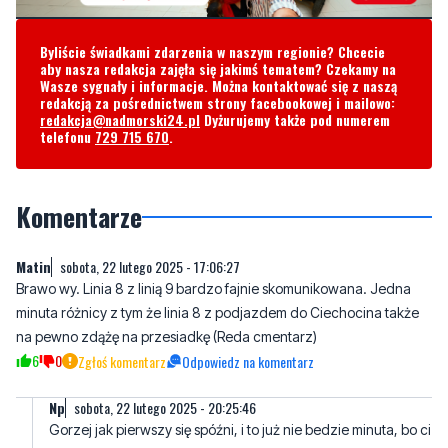
Byliście świadkami zdarzenia w naszym regionie? Chcecie
aby nasza redakcja zajęła się jakimś tematem? Czekamy na
Wasze sygnały i informacje. Można kontaktować się z naszą
redakcją za pośrednictwem strony facebookowej i mailowo:
redakcja@nadmorski24.pl
Dyżurujemy także pod numerem
telefonu
729 715 670
.
Komentarze
Matin
sobota, 22 lutego 2025 - 17:06:27
Brawo wy. Linia 8 z linią 9 bardzo fajnie skomunikowana. Jedna
minuta różnicy z tym że linia 8 z podjazdem do Ciechocina także
na pewno zdążę na przesiadkę (Reda cmentarz)
6
0
Zgłoś komentarz
Odpowiedz na komentarz
Np
sobota, 22 lutego 2025 - 20:25:46
Gorzej jak pierwszy się spóźni, i to już nie bedzie minuta, bo ci