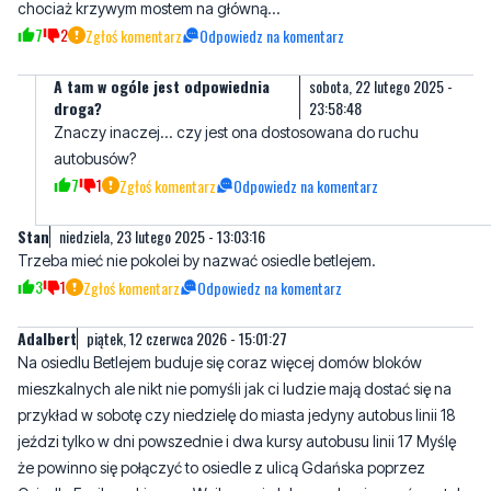
chociaż krzywym mostem na główną...
7
2
Zgłoś komentarz
Odpowiedz na komentarz
A tam w ogóle jest odpowiednia
sobota, 22 lutego 2025 -
droga?
23:58:48
Znaczy inaczej... czy jest ona dostosowana do ruchu
autobusów?
7
1
Zgłoś komentarz
Odpowiedz na komentarz
Stan
niedziela, 23 lutego 2025 - 13:03:16
Trzeba mieć nie pokolei by nazwać osiedle betlejem.
3
1
Zgłoś komentarz
Odpowiedz na komentarz
Adalbert
piątek, 12 czerwca 2026 - 15:01:27
Na osiedlu Betlejem buduje się coraz więcej domów bloków
mieszkalnych ale nikt nie pomyśli jak ci ludzie mają dostać się na
przykład w sobotę czy niedzielę do miasta jedyny autobus linii 18
jeździ tylko w dni powszednie i dwa kursy autobusu linii 17 Myślę
że powinno się połączyć to osiedle z ulicą Gdańska poprzez