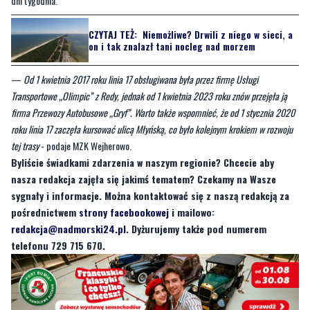
dni tygodnia.
CZYTAJ TEŻ:
Niemożliwe? Drwili z niego w sieci, a
on i tak znalazł tani nocleg nad morzem
—
Od 1 kwietnia 2017 roku linia 17 obsługiwana była przez firmę Usługi
Transportowe „Olimpic” z Redy, jednak od 1 kwietnia 2023 roku znów przejęła ją
firma Przewozy Autobusowe „Gryf”. Warto także wspomnieć, że od 1 stycznia 2020
roku linia 17 zaczęła kursować ulicą Młyńską, co było kolejnym krokiem w rozwoju
tej trasy
- podaje MZK Wejherowo.
Byliście świadkami zdarzenia w naszym regionie? Chcecie aby
nasza redakcja zajęła się jakimś tematem? Czekamy na Wasze
sygnały i informacje. Można kontaktować się z naszą redakcją za
pośrednictwem
strony facebookowej
i mailowo:
redakcja@nadmorski24.pl
. Dyżurujemy także pod numerem
telefonu 729 715 670.