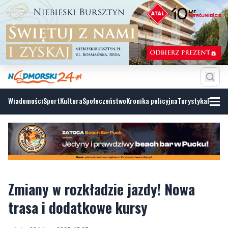
Wiadomości
Sport
Kultura
Społeczeństwo
Kronika policyjna
Turystyka
Fotoga
Zmiany w rozkładzie jazdy! Nowa
trasa i dodatkowe kursy