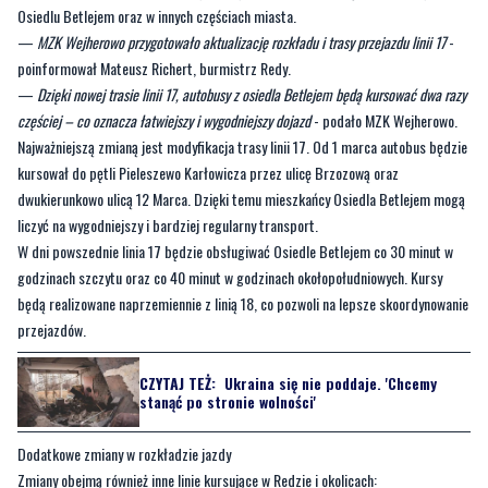
Osiedlu Betlejem oraz w innych częściach miasta.
—
MZK Wejherowo przygotowało aktualizację rozkładu i trasy przejazdu linii 17
-
poinformował Mateusz Richert, burmistrz Redy.
—
Dzięki nowej trasie linii 17, autobusy z osiedla Betlejem będą kursować dwa razy
częściej – co oznacza łatwiejszy i wygodniejszy dojazd
- podało MZK Wejherowo.
Najważniejszą zmianą jest modyfikacja trasy linii 17. Od 1 marca autobus będzie
kursował do pętli Pieleszewo Karłowicza przez ulicę Brzozową oraz
dwukierunkowo ulicą 12 Marca. Dzięki temu mieszkańcy Osiedla Betlejem mogą
liczyć na wygodniejszy i bardziej regularny transport.
W dni powszednie linia 17 będzie obsługiwać Osiedle Betlejem co 30 minut w
godzinach szczytu oraz co 40 minut w godzinach okołopołudniowych. Kursy
będą realizowane naprzemiennie z linią 18, co pozwoli na lepsze skoordynowanie
przejazdów.
CZYTAJ TEŻ:
Ukraina się nie poddaje. 'Chcemy
stanąć po stronie wolności'
Dodatkowe zmiany w rozkładzie jazdy
Zmiany obejmą również inne linie kursujące w Redzie i okolicach: