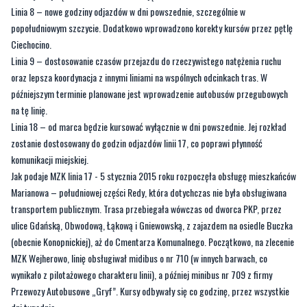
Linia 8 – nowe godziny odjazdów w dni powszednie, szczególnie w
popołudniowym szczycie. Dodatkowo wprowadzono korekty kursów przez pętlę
Ciechocino.
Linia 9 – dostosowanie czasów przejazdu do rzeczywistego natężenia ruchu
oraz lepsza koordynacja z innymi liniami na wspólnych odcinkach tras. W
późniejszym terminie planowane jest wprowadzenie autobusów przegubowych
na tę linię.
Linia 18 – od marca będzie kursować wyłącznie w dni powszednie. Jej rozkład
zostanie dostosowany do godzin odjazdów linii 17, co poprawi płynność
komunikacji miejskiej.
Jak podaje MZK linia 17 - 5 stycznia 2015 roku rozpoczęła obsługę mieszkańców
Marianowa – południowej części Redy, która dotychczas nie była obsługiwana
transportem publicznym. Trasa przebiegała wówczas od dworca PKP, przez
ulice Gdańską, Obwodową, Łąkową i Gniewowską, z zajazdem na osiedle Buczka
(obecnie Konopnickiej), aż do Cmentarza Komunalnego. Początkowo, na zlecenie
MZK Wejherowo, linię obsługiwał midibus o nr 710 (w innych barwach, co
wynikało z pilotażowego charakteru linii), a później minibus nr 709 z firmy
Przewozy Autobusowe „Gryf”. Kursy odbywały się co godzinę, przez wszystkie