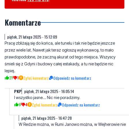
Komentarze
piątek, 21 lutego 2025 - 15:12:09
Pracę zbliżają się do końca, ale tunelu i tak nie będzie jeszcze
przez wiele lat. Nawet jak teraz ogłoszą wykonawcę, to mało
prawdopodobne, że zaczną akurat od tego miejsca. Wszyscy
śmieli się z Gdyni i budowy całej estakady, a tu nie będzie nic
lepiej.
21
1
Zgłoś komentarz
Odpowiedz na komentarz
PKP
piątek, 21 lutego 2025 - 16:05:14
I wszystko jasne... Nic nie poradzimy.
6
4
Zgłoś komentarz
Odpowiedz na komentarz
piątek, 21 lutego 2025 - 16:47:28
W Redzie można, w Rumi Janowo można, w Wejherowie nie
można.
21
1
Zgłoś komentarz
Odpowiedz na komentarz