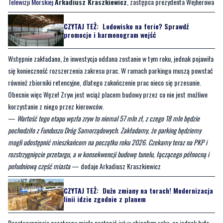
Wstępnie zakładano, że inwestycja oddana zostanie w tym roku, jednak pojawiła
się konieczność rozszerzenia zakresu prac. W ramach parkingu muszą powstać
również zbiorniki retencyjne, dlatego zakończenie prac nieco się przesunie.
Obecnie więc Węzeł Zryw jest wciąż placem budowy przez co nie jest możliwe
korzystanie z niego przez kierowców.
—
Wartość tego etapu węzła zryw to niemal 57 mln zł, z czego 18 mln będzie
pochodziło z Funduszu Dróg Samorządowych. Zakładamy, że parking będziemy
mogli udostępnić mieszkańcom na początku roku 2026. Czekamy teraz na PKP i
rozstrzygnięcie przetargu, a w konsekwencji budowę tunelu, łączącego północną i
południową część miasta
— dodaje Arkadiusz Kraszkiewicz
CZYTAJ TEŻ:
Duże zmiany na torach! Modernizacja
linii idzie zgodnie z planem
Rozstrzygnięcie przetargu miało nastąpić już w ubiegłym roku, co jednak było
wielokrotnie przekładane ze względu między innymi na konieczność
odpowiadania na pytania oferentów. Obecny termin przyjmowania ofert
wyznaczony został na 21 lutego.