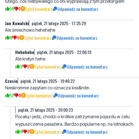
Jan Kowalski
piątek, 21 lutego 2025 - 17:35:29
Ale śmiechowo hehehehe
8
5
Zgłoś komentarz
Odpowiedz na komentarz
Hehehehe
piątek, 21 lutego 2025 - 22:06:19
Ale kretyn hehe
2
2
Zgłoś komentarz
Odpowiedz na komentarz
Czesio
piątek, 21 lutego 2025 - 19:46:22
Nieskromnie zapytam co oznacza kiss&ride.
12
0
Zgłoś komentarz
Odpowiedz na komentarz
piątek, 21 lutego 2025 - 20:00:23
Pocałuj i jedź, chodzi o krótkie zatrzymanie pojazdu w celu
wypuszczenia pasażera. Bardzo popularne np. na lotniskach.
9
2
Zgłoś komentarz
Odpowiedz na komentarz
Czesio
piątek, 21 lutego 2025 - 21:53:08
Dziekujẹ za odpowiedź. To miłe.
9
0
Zgłoś komentarz
Odpowiedz na komentarz