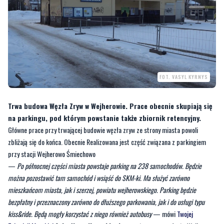
FOT. VASYL KYRNYS
Trwa budowa Węzła Zryw w Wejherowie. Prace obecnie skupiają się
na parkingu, pod którym powstanie także zbiornik retencyjny.
Główne prace przy trwającej budowie węzła zryw ze strony miasta powoli
zbliżają się do końca. Obecnie Realizowana jest część związana z parkingiem
przy stacji Wejherowo Śmiechowo
—
Po północnej części miasta powstaje parking na 238 samochodów. Będzie
można pozostawić tam samochód i wsiąść do SKM-ki. Ma służyć zarówno
mieszkańcom miasta, jak i szerzej, powiatu wejherowskiego. Parking będzie
bezpłatny i przeznaczony zarówno do dłuższego parkowania, jak i do usługi typu
kiss&ride. Będą mogły korzystać z niego również autobusy
— mówi
Twojej
Telewizji Morskiej
Arkadiusz Kraszkiewicz
, zastępca prezydenta Wejherowa
CZYTAJ TEŻ:
Lodowisko na ferie? Sprawdź
promocje i harmonogram wejść