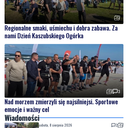
Regionalne smaki, uśmiechu i dobra zabawa. Za
nami Dzień Kaszubskiego Ogórka
3
Nad morzem zmierzyli się najsilniejsi. Sportowe
emocje i ważny cel
Wiadomości
sobota, 8 sierpnia 2026
2
Strażacy pokazali swoje umiejętności.
Rodzinny festyn przyciągnął mieszkańców
oraz gości