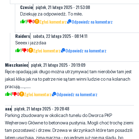
Raiders
sobota, 22 lutego 2025 - 08:14:11
Seeex i jazzdaa
1
1
Zgłoś komentarz
Odpowiedz na komentarz
Mieszkaniec
piątek, 21 lutego 2025 - 20:19:09
Ręce opadają jak długo można utrzymywać tam nierobów tam jest
jakaś klika jak na to patrze nie są tam winni ludzie co na kolanach
pracują....,....
4
0
Zgłoś komentarz
Odpowiedz na komentarz
aaa
piątek, 21 lutego 2025 - 20:28:48
Parking zbudowany w okolicach tunelu do Dworca PKP
Wejherowo Główne to betonowa pustynia. Mogli choć trochę ziemi
tam pozostawić i drzew. Drzewa w skrzynkach które tam posadzili
latem usychają, zimą marzną - po jednym już nie ma śladu, bo
uschło.
Klimat się zmienia, jak sadzicie w donicach to potem ponoście
koszta na podlewanie i utrzymanie tych drzew.