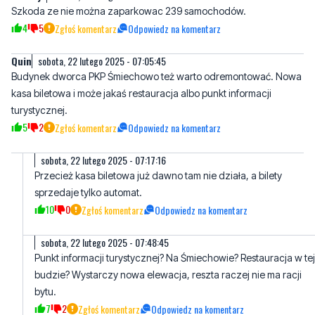
Quin
sobota, 22 lutego 2025 - 07:05:45
Budynek dworca PKP Śmiechowo też warto odremontować. Nowa
kasa biletowa i może jakaś restauracja albo punkt informacji
turystycznej.
5
2
Zgłoś komentarz
Odpowiedz na komentarz
sobota, 22 lutego 2025 - 07:17:16
Przecież kasa biletowa już dawno tam nie działa, a bilety
sprzedaje tylko automat.
10
0
Zgłoś komentarz
Odpowiedz na komentarz
sobota, 22 lutego 2025 - 07:48:45
Punkt informacji turystycznej? Na Śmiechowie? Restauracja w tej
budzie? Wystarczy nowa elewacja, reszta raczej nie ma racji
bytu.
7
2
Zgłoś komentarz
Odpowiedz na komentarz
Doktor quin
sobota, 22 lutego 2025 - 16:53:36
Śmiechowo to zabrzmiało hehehehehe