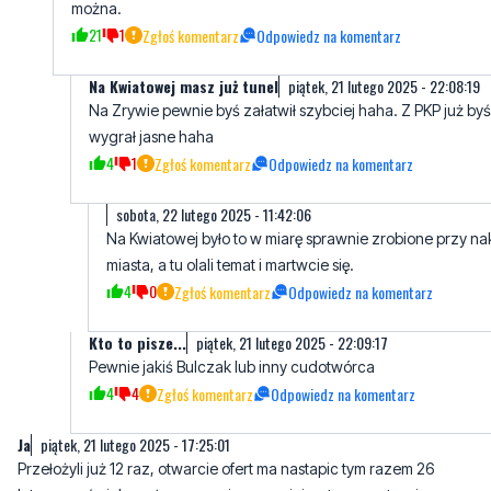
Na Kwiatowej masz już tunel
piątek, 21 lutego 2025 - 22:08:19
Na Zrywie pewnie byś załatwił szybciej haha. Z PKP już byś
wygrał jasne haha
4
1
Zgłoś komentarz
Odpowiedz na komentarz
sobota, 22 lutego 2025 - 11:42:06
Na Kwiatowej było to w miarę sprawnie zrobione przy na
miasta, a tu olali temat i martwcie się.
4
0
Zgłoś komentarz
Odpowiedz na komentarz
Kto to pisze...
piątek, 21 lutego 2025 - 22:09:17
Pewnie jakiś Bulczak lub inny cudotwórca
4
4
Zgłoś komentarz
Odpowiedz na komentarz
Ja
piątek, 21 lutego 2025 - 17:25:01
Przełożyli już 12 raz, otwarcie ofert ma nastapic tym razem 26
lutego, coś niebywałego co oni wyprawiają z tym przetargiem
14
1
Zgłoś komentarz
Odpowiedz na komentarz