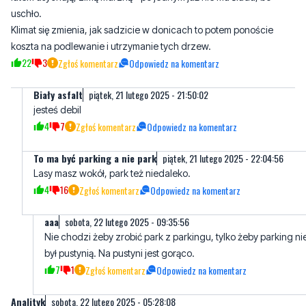
22
3
Zgłoś komentarz
Odpowiedz na komentarz
Biały asfalt
piątek, 21 lutego 2025 - 21:50:02
jesteś debil
4
7
Zgłoś komentarz
Odpowiedz na komentarz
To ma być parking a nie park
piątek, 21 lutego 2025 - 22:04:56
Lasy masz wokół, park też niedaleko.
4
16
Zgłoś komentarz
Odpowiedz na komentarz
aaa
sobota, 22 lutego 2025 - 09:35:56
Nie chodzi żeby zrobić park z parkingu, tylko żeby parking ni
był pustynią. Na pustyni jest gorąco.
7
1
Zgłoś komentarz
Odpowiedz na komentarz
Analityk
sobota, 22 lutego 2025 - 05:28:08
Szkoda ze nie można zaparkowac 239 samochodów.
4
5
Zgłoś komentarz
Odpowiedz na komentarz