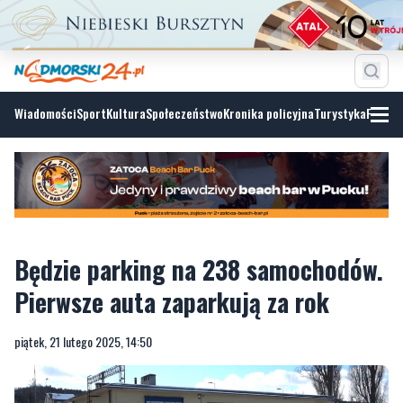
Wiadomości
Sport
Kultura
Społeczeństwo
Kronika policyjna
Turystyka
Fotoga
Będzie parking na 238 samochodów.
Pierwsze auta zaparkują za rok
piątek, 21 lutego 2025, 14:50