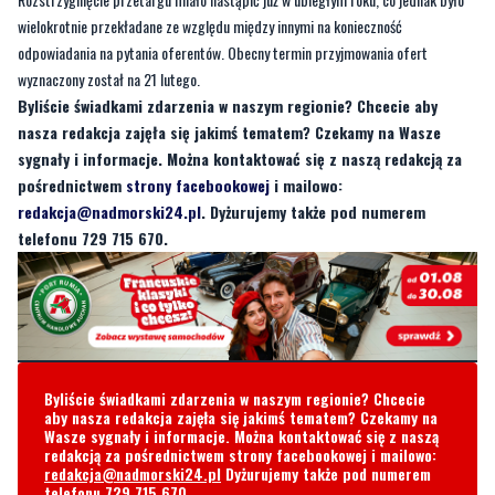
Byliście świadkami zdarzenia w naszym regionie? Chcecie aby
nasza redakcja zajęła się jakimś tematem? Czekamy na Wasze
sygnały i informacje. Można kontaktować się z naszą redakcją za
pośrednictwem
strony facebookowej
i mailowo:
redakcja@nadmorski24.pl
. Dyżurujemy także pod numerem
telefonu 729 715 670.
Byliście świadkami zdarzenia w naszym regionie? Chcecie
aby nasza redakcja zajęła się jakimś tematem? Czekamy na
Wasze sygnały i informacje. Można kontaktować się z naszą
redakcją za pośrednictwem strony facebookowej i mailowo:
redakcja@nadmorski24.pl
Dyżurujemy także pod numerem
telefonu
729 715 670
.