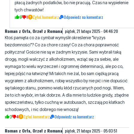
Roman z Orła, Orzeł z Romana
piątek, 21 lutego 2025 - 04:46:20
Ktoś pamięta co za cymbał wymyślił określenie "kryzys
bezdomności"? Co za chore czasy! Co za chora poprawność
polityczna! Goście nie są w żadnym kryzysie. Sami wybrali taką
drogę, mogli walczyć z alkoholizmem, wziąć się za siebie, ale
wymaga to wielu wyrzeczeń i ogromnej determinacji, ale po co,
lepiej pójść na łatwiznę! Mi takich nie żal, bo sam ciężką pracą
wygrałem z alkoholizmem, robię wszystko by nie pić i nie dopuścić
się takiego stanu, pomimo wielu kłód rzucanych pod nogi. Wiem,
że to ich wybór, im tak dobrze. A dla mnie to ludzkie gnidy, zbędne
społeczeństwu, tylko cuchną w autobusach, szczają po klatkach
schodowych, i nic dobrego nie wnoszą!
3
4
Zgłoś komentarz
Odpowiedz na komentarz
Roman z Orła, Orzeł z Romana
piątek, 21 lutego 2025 - 05:03:51
Jedyny kryzys jaki znam to Kryzys Pisiorów...
6
4
Zgłoś komentarz
Odpowiedz na komentarz