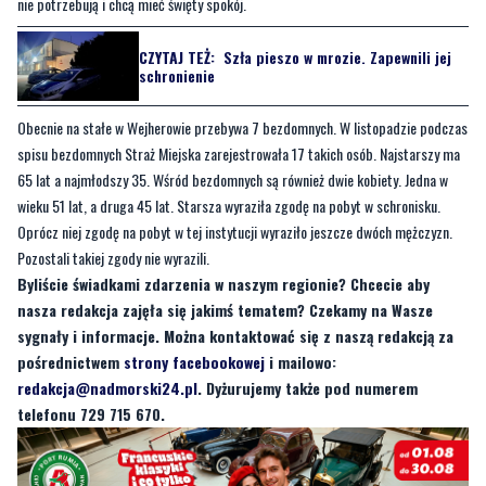
Obecnie na stałe w Wejherowie przebywa 7 bezdomnych. W listopadzie podczas
spisu bezdomnych Straż Miejska zarejestrowała 17 takich osób. Najstarszy ma
65 lat a najmłodszy 35. Wśród bezdomnych są również dwie kobiety. Jedna w
wieku 51 lat, a druga 45 lat. Starsza wyraziła zgodę na pobyt w schronisku.
Oprócz niej zgodę na pobyt w tej instytucji wyraziło jeszcze dwóch mężczyzn.
Pozostali takiej zgody nie wyrazili.
Byliście świadkami zdarzenia w naszym regionie? Chcecie aby
nasza redakcja zajęła się jakimś tematem? Czekamy na Wasze
sygnały i informacje. Można kontaktować się z naszą redakcją za
pośrednictwem
strony facebookowej
i mailowo:
redakcja@nadmorski24.pl
. Dyżurujemy także pod numerem
telefonu 729 715 670.