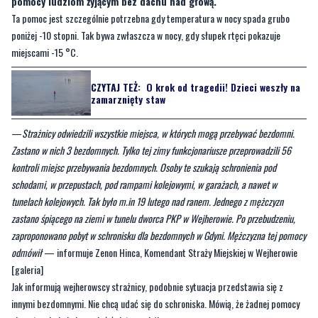
miejscami -15 °C.
CZYTAJ TEŻ:
O krok od tragedii! Dzieci weszły na
zamarznięty staw
—
Strażnicy odwiedzili wszystkie miejsca, w których mogą przebywać bezdomni.
Zastano w nich 3 bezdomnych. Tylko tej zimy funkcjonariusze przeprowadzili 56
kontroli miejsc przebywania bezdomnych. Osoby te szukają schronienia pod
schodami, w przepustach, pod rampami kolejowymi, w garażach, a nawet w
tunelach kolejowych. Tak było m.in 19 lutego nad ranem. Jednego z mężczyzn
zastano śpiącego na ziemi w tunelu dworca PKP w Wejherowie. Po przebudzeniu,
zaproponowano pobyt w schronisku dla bezdomnych w Gdyni. Mężczyzna tej pomocy
odmówił
— informuje Zenon Hinca, Komendant Straży Miejskiej w Wejherowie
[galeria]
Jak informują wejherowscy strażnicy, podobnie sytuacja przedstawia się z
innymi bezdomnymi. Nie chcą udać się do schroniska. Mówią, że żadnej pomocy
nie potrzebują i chcą mieć święty spokój.
CZYTAJ TEŻ:
Szła pieszo w mrozie. Zapewnili jej
schronienie