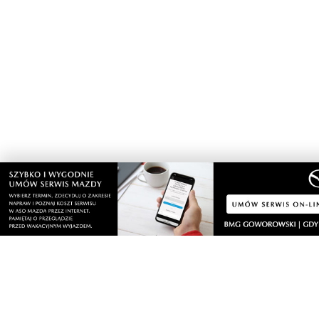
sobota, 8 sierpnia 2026
Ważna informacja dla kierowców! Zmiany w
organizacji ruchu
piątek, 7 sierpnia 2026
1
Rekordowy Pochód Kociewski przeszedł
przez Gdańsk. Tysiące uczestników na