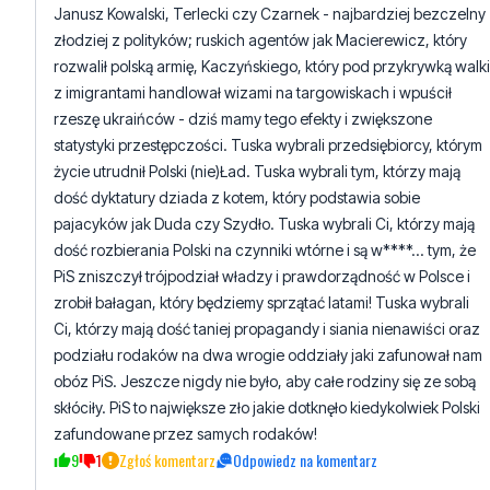
z imigrantami handlował wizami na targowiskach i wpuścił
rzeszę ukraińców - dziś mamy tego efekty i zwiększone
statystyki przestępczości. Tuska wybrali przedsiębiorcy, którym
życie utrudnił Polski (nie)Ład. Tuska wybrali tym, którzy mają
dość dyktatury dziada z kotem, który podstawia sobie
pajacyków jak Duda czy Szydło. Tuska wybrali Ci, którzy mają
dość rozbierania Polski na czynniki wtórne i są w****... tym, że
PiS zniszczył trójpodział władzy i prawdorządność w Polsce i
zrobił bałagan, który będziemy sprzątać latami! Tuska wybrali
Ci, którzy mają dość taniej propagandy i siania nienawiści oraz
podziału rodaków na dwa wrogie oddziały jaki zafunował nam
obóz PiS. Jeszcze nigdy nie było, aby całe rodziny się ze sobą
skłóciły. PiS to największe zło jakie dotknęło kiedykolwiek Polski
zafundowane przez samych rodaków!
9
1
Zgłoś komentarz
Odpowiedz na komentarz
Bela
piątek, 21 lutego 2025 - 05:46:38
Dokładnie, a naiwniacy dalej wierzą w Pis, teraz powinniśmy
mówić dokładnie jak oni kiedys, 8 ostatnich lat rządów