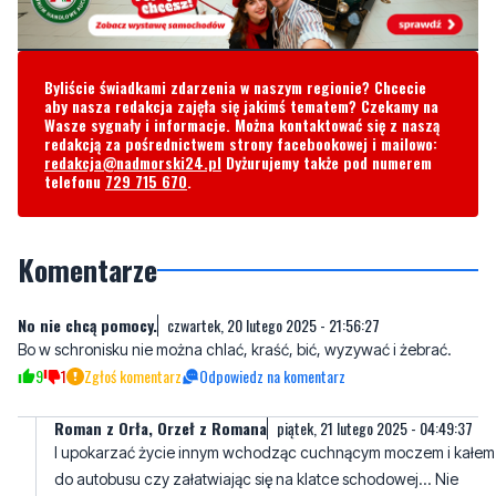
Byliście świadkami zdarzenia w naszym regionie? Chcecie
aby nasza redakcja zajęła się jakimś tematem? Czekamy na
Wasze sygnały i informacje. Można kontaktować się z naszą
redakcją za pośrednictwem strony facebookowej i mailowo:
redakcja@nadmorski24.pl
Dyżurujemy także pod numerem
telefonu
729 715 670
.
Komentarze
No nie chcą pomocy.
czwartek, 20 lutego 2025 - 21:56:27
Bo w schronisku nie można chlać, kraść, bić, wyzywać i żebrać.
9
1
Zgłoś komentarz
Odpowiedz na komentarz
Roman z Orła, Orzeł z Romana
piątek, 21 lutego 2025 - 04:49:37
I upokarzać życie innym wchodząc cuchnącym moczem i kałem
do autobusu czy załatwiając się na klatce schodowej... Nie
płacą żadnych podatków, bo nie pracują. Czas na wypielenie
tych chwastów!
6
1
Zgłoś komentarz
Odpowiedz na komentarz