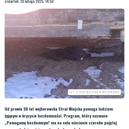
FOT. STRAŻ MIEJSKA W WEJHEROWIE
Od prawie 30 lat wejherowska Straż Miejska pomaga ludziom
żyjącym w kryzysie bezdomności. Program, który nazwano
„Pomagamy bezdomnym” ma na celu niesienie szeroko pojętej
pomocy ludziom żyjącym bez dachu nad głową.
Ta pomoc jest szczególnie potrzebna gdy temperatura w nocy spada grubo
poniżej -10 stopni. Tak bywa zwłaszcza w nocy, gdy słupek rtęci pokazuje