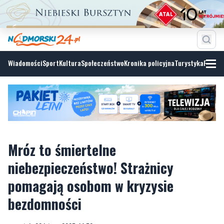
Wiadomości
Sport
Kultura
Społeczeństwo
Kronika policyjna
Turystyka
Fotoga
Mróz to śmiertelne
niebezpieczeństwo! Strażnicy
pomagają osobom w kryzysie
bezdomności
czwartek, 20 lutego 2025, 14:50