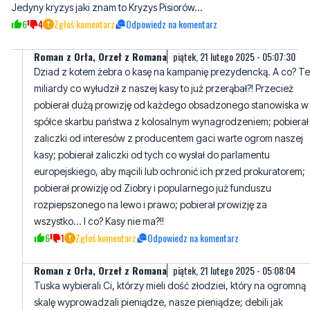
Roman z Orła, Orzeł z Romana
piątek, 21 lutego 2025 - 05:07:30
Dziad z kotem żebra o kasę na kampanię prezydencką. A co? Te
miliardy co wyłudził z naszej kasy to już przerąbał?! Przecież
pobierał dużą prowizję od każdego obsadzonego stanowiska w
spółce skarbu państwa z kolosalnym wynagrodzeniem; pobierał
zaliczki od interesów z producentem gaci warte ogrom naszej
kasy; pobierał zaliczki od tych co wysłał do parlamentu
europejskiego, aby mącili lub ochronić ich przed prokuratorem;
pobierał prowizję od Ziobry i popularnego już funduszu
rozpiepszonego na lewo i prawo; pobierał prowizję za
wszystko... I co? Kasy nie ma?!!
6
1
Zgłoś komentarz
Odpowiedz na komentarz
Roman z Orła, Orzeł z Romana
piątek, 21 lutego 2025 - 05:08:04
Tuska wybierali Ci, którzy mieli dość złodziei, który na ogromną
skalę wyprowadzali pieniądze, nasze pieniądze; debili jak
Janusz Kowalski, Terlecki czy Czarnek - najbardziej bezczelny
złodziej z polityków; ruskich agentów jak Macierewicz, który
rozwalił polską armię, Kaczyńskiego, który pod przykrywką walki