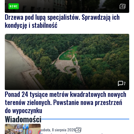
kondycję i stabilność
7
Ponad 24 tysiące metrów kwadratowych nowych
terenów zielonych. Powstanie nowa przestrzeń
do wypoczynku
Wiadomości
sobota, 8 sierpnia 2026
Dwa dni rywalizacji i sportowych emocji.
Rzutki przyciągnęły tłumy