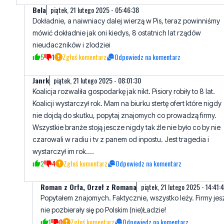
nieudaczników i zlodziei
5
1
Zgłoś komentarz
Odpowiedz na komentarz
Janrk
piątek, 21 lutego 2025 - 08:01:30
Koalicja rozwaliła gospodarkę jak nikt. Pisiory robiły to 8 lat.
Koalicji wystarczył rok. Mam na biurku stertę ofert które nigdy
nie dojdą do skutku, popytaj znajomych co prowadzą firmy.
Wszystkie branże stoją jescze nigdy tak źle nie było co by nie
czarowali w radiu i tv z panem od inpostu. Jest tragedia i
wystarczył im rok....
2
4
Zgłoś komentarz
Odpowiedz na komentarz
Roman z Orła, Orzeł z Romana
piątek, 21 lutego 2025 - 14:41:
Popytałem znajomych. Faktycznie, wszystko leży. Firmy je
nie pozbierały się po Polskim (nie)Ładzie!
1
0
Zgłoś komentarz
Odpowiedz na komentarz
Marek
piątek, 21 lutego 2025 - 05:35:00
To jest chore , wszystkim trzeba pomagać, cudzoziemca,