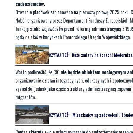
cudzoziemców.
Otwarcie placówek zaplanowano na pierwszą połowę 2025 roku. C
Nabór organizowany przez Departament Funduszy Europejskich M
funkcję stolic województw przed reformą administracyjną z 1999
będą działać w budynkach Pomorskiego Urzędu Wojewódzkiego.
CZYTAJ TEŻ:
Duże zmiany na torach! Modernizacj
Warto podkreślić, że CIC
nie będzie obiektem noclegowym an
organizowanie działań integracyjnych, edukacyjnych i społeczn
sąsiedzki, jednak jako część struktury administracyjnej zapewni
migrantów.
CZYTAJ TEŻ:
'Mieszkańcy są zadowoleni.' Zbudo
Centra skierują swoje usługi wyłącznie do cudzoziemców przebyw