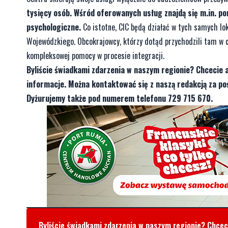
tysięcy osób. Wśród oferowanych usług znajdą się m.in. p
psychologiczne.
Co istotne, CIC będą działać w tych samych lo
Wojewódzkiego. Obcokrajowcy, którzy dotąd przychodzili tam w 
kompleksowej pomocy w procesie integracji.
Byliście świadkami zdarzenia w naszym regionie? Chcecie 
informacje. Można kontaktować się z naszą redakcją za 
Dyżurujemy także pod numerem telefonu 729 715 670.
Byliście świadkami zdarzenia w naszym regionie? Chce