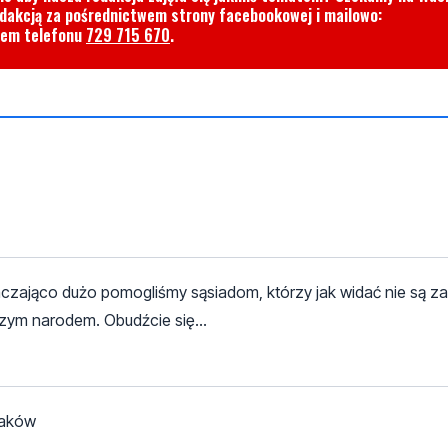
edakcją za pośrednictwem strony facebookowej i mailowo:
rem telefonu
729 715 670
.
zająco dużo pomogliśmy sąsiadom, którzy jak widać nie są za 
zym narodem. Obudźcie się...
laków