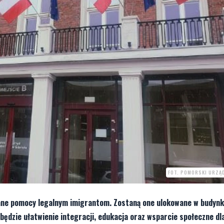
FOT. POMORSKI URZĄ
ane pomocy legalnym imigrantom. Zostaną one ulokowane w budyn
dzie ułatwienie integracji, edukacja oraz wsparcie społeczne dl