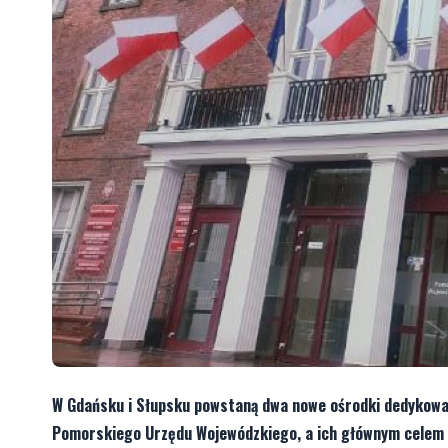
W Gdańsku i Słupsku powstaną dwa nowe ośrodki dedykow
Pomorskiego Urzędu Wojewódzkiego, a ich głównym celem bę