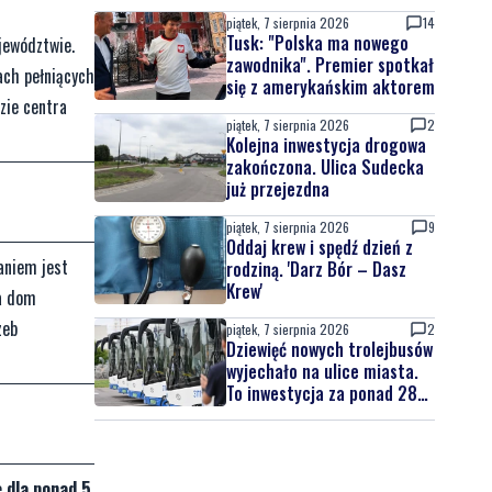
latek uciekał
piątek, 7 sierpnia 2026
14
Tusk: "Polska ma nowego
jewództwie.
zawodnika". Premier spotkał
ach pełniących
się z amerykańskim aktorem
zie centra
piątek, 7 sierpnia 2026
2
Kolejna inwestycja drogowa
zakończona. Ulica Sudecka
już przejezdna
piątek, 7 sierpnia 2026
9
Oddaj krew i spędź dzień z
aniem jest
rodziną. 'Darz Bór – Dasz
Krew'
na dom
zeb
piątek, 7 sierpnia 2026
2
Dziewięć nowych trolejbusów
wyjechało na ulice miasta.
To inwestycja za ponad 28
mln zł
e dla ponad 5