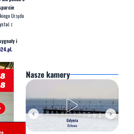
sparcie
skiego Urzędu
ystać z
sygnały i
24.pl
.
Nasze kamery
Gdynia
Orłowo
ze