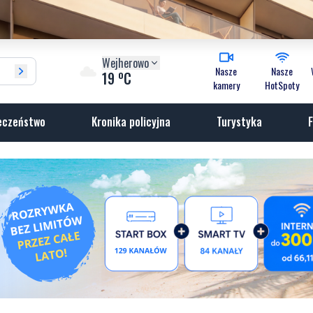
Wejherowo
Nasze
Nasze
o
19
C
kamery
HotSpoty
eczeństwo
Kronika policyjna
Turystyka
F