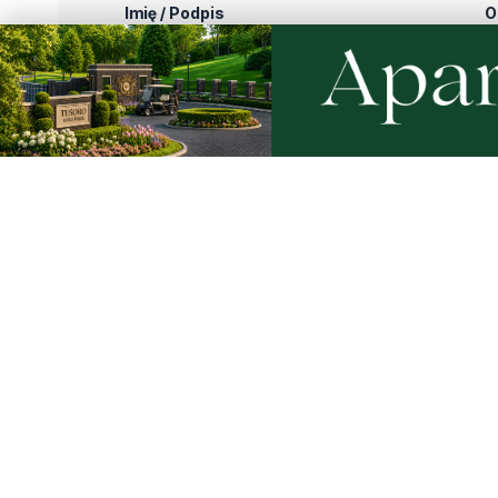
Imię / Podpis
O
Wiadomość
Klikając "dodaj komentarz", akceptujesz regulamin 
Podziel się tym artkułem z innymi: