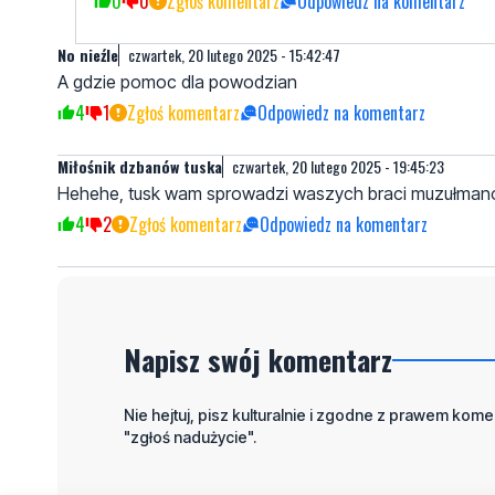
0
0
Zgłoś komentarz
Odpowiedz na komentarz
No nieźle
czwartek, 20 lutego 2025 - 15:42:47
A gdzie pomoc dla powodzian
4
1
Zgłoś komentarz
Odpowiedz na komentarz
Miłośnik dzbanów tuska
czwartek, 20 lutego 2025 - 19:45:23
Hehehe, tusk wam sprowadzi waszych braci muzułmanów
4
2
Zgłoś komentarz
Odpowiedz na komentarz
Napisz swój komentarz
Nie hejtuj, pisz kulturalnie i zgodne z prawem komen
"zgłoś nadużycie".