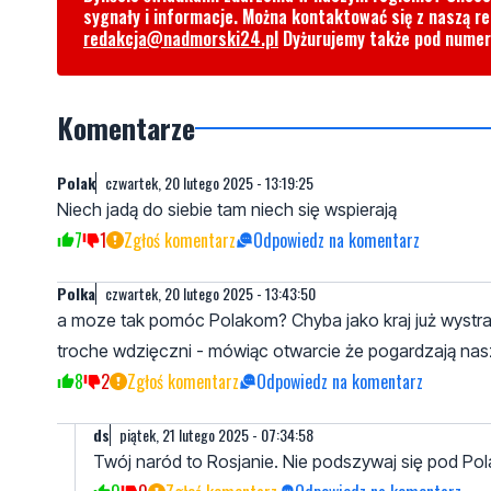
sygnały i informacje. Można kontaktować się z naszą r
redakcja@nadmorski24.pl
Dyżurujemy także pod nume
Komentarze
Polak
czwartek, 20 lutego 2025 - 13:19:25
Niech jadą do siebie tam niech się wspierają
7
1
Zgłoś komentarz
Odpowiedz na komentarz
Polka
czwartek, 20 lutego 2025 - 13:43:50
a moze tak pomóc Polakom? Chyba jako kraj już wystrac
troche wdzięczni - mówiąc otwarcie że pogardzają nas
8
2
Zgłoś komentarz
Odpowiedz na komentarz
ds
piątek, 21 lutego 2025 - 07:34:58
Twój naród to Rosjanie. Nie podszywaj się pod Po