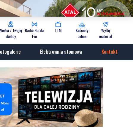
Wieści z Twojej
Radio Norda
TTM
Kościoły
Wyślij
okolicy
Fm
online
materiał
otogalerie
Elektrownia atomowa
Kontakt