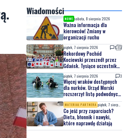
ą.
Wiadomości
sobota, 8 sierpnia 2026
NOWE
Ważna informacja dla
kierowców! Zmiany w
organizacji ruchu
piątek, 7 sierpnia 2026
1
Rekordowy Pochód
Kociewski przeszedł przez
Gdańsk. Tysiące uczestników
na jubileuszowej edycji
piątek, 7 sierpnia 2026
3
Więcej wraków dostępnych
dla nurków. Urząd Morski
rozszerzył listę podwodnych
atrakcji
piątek, 7 sierpnia 2026
MATERIAŁ PARTNERA
Co jeść przy zaparciach?
Dieta, błonnik i nawyki,
które naprawdę działają