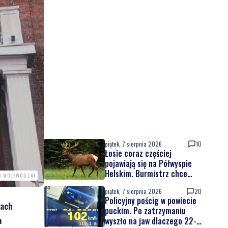
piątek, 7 sierpnia 2026
10
Łosie coraz częściej
pojawiają się na Półwyspie
Helskim. Burmistrz chce
D WOJEWÓDZKI
nowych znaków drogowych
piątek, 7 sierpnia 2026
20
Policyjny pościg w powiecie
kach
puckim. Po zatrzymaniu
a
wyszło na jaw dlaczego 22-