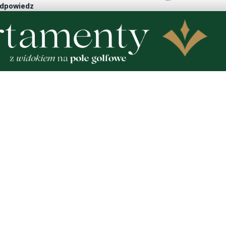
dpowiedz
portalu
Dodaj komentarz