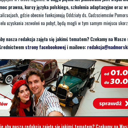
omoc prawna, kursy języka polskiego, szkolenia adaptacyjne oraz w
kalizacjach, gdzie obecnie funkcjonują Oddziały ds. Cudzoziemców Pomor
celu uzyskania zezwoleń na pobyt, będą mogli w tym samym miejscu skorz
aby nasza redakcja zajęła się jakimś tematem? Czekamy na Wasze 
pośrednictwem
strony facebookowej
i mailowo:
redakcja@nadmorski
cie aby nasza redakcja zajęła się jakimś tematem? Czekamy na Was