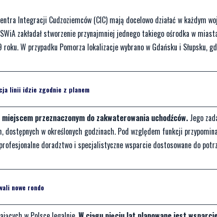
entra Integracji Cudzoziemców (CIC) mają docelowo działać w każdym wo
SWiA zakładał stworzenie przynajmniej jednego takiego ośrodka w miast
 roku. W przypadku Pomorza lokalizacje wybrano w Gdańsku i Słupsku, gd
a linii idzie zgodnie z planem
i miejscem przeznaczonym do zakwaterowania uchodźców.
Jego zad
ych, dostępnych w określonych godzinach. Pod względem funkcji przypomi
 profesjonalne doradztwo i specjalistyczne wsparcie dostosowane do potr
wali nowe rondo
ających w Polsce legalnie.
W ciągu pięciu lat planowane jest wsparci