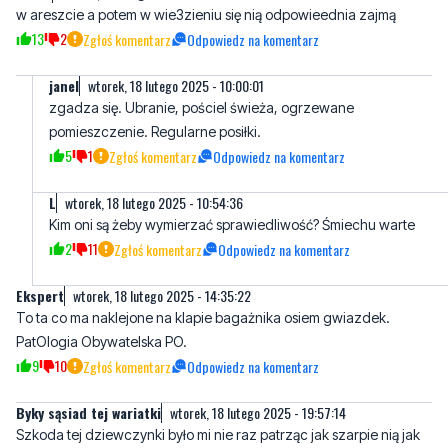
janel
wtorek, 18 lutego 2025 - 10:00:01
zgadza się. Ubranie, pościel świeża, ogrzewane
pomieszczenie. Regularne posiłki.
5
1
Zgłoś komentarz
Odpowiedz na komentarz
L
wtorek, 18 lutego 2025 - 10:54:36
Kim oni są żeby wymierzać sprawiedliwość? Śmiechu warte
2
11
Zgłoś komentarz
Odpowiedz na komentarz
Ekspert
wtorek, 18 lutego 2025 - 14:35:22
To ta co ma naklejone na klapie bagażnika osiem gwiazdek.
PatOlogia Obywatelska PO.
9
10
Zgłoś komentarz
Odpowiedz na komentarz
Byky sąsiad tej wariatki
wtorek, 18 lutego 2025 - 19:57:14
Szkoda tej dziewczynki było mi nie raz patrząc jak szarpie nią jak
śmieciem między regalami w sklepie.. Na chodniku koło domu jak
psa na smyczy.. Wulgarne i moim zdaniem chore na głowę wredne
babsko