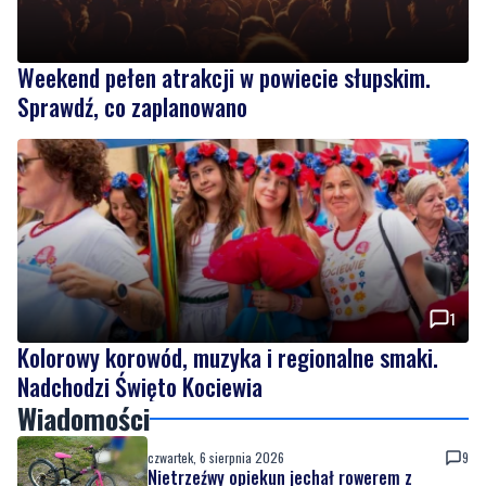
Sprawdź, co zaplanowano
1
Kolorowy korowód, muzyka i regionalne smaki.
Nadchodzi Święto Kociewia
Wiadomości
czwartek, 6 sierpnia 2026
9
Nietrzeźwy opiekun jechał rowerem z
dzieckiem. Dziewczynka nie miała kasku
czwartek, 6 sierpnia 2026