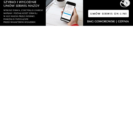
×
czwartek, 6 sierpnia 2026
4
Urodziny Biura Obsługi Klienta w Pucku. Były
promocje, porady i atrakcje dla
najmłodszych
czwartek, 6 sierpnia 2026
7
Szpital w żałobie. Nie żyje położna Oddziału
Ginekologiczno-Położniczego
czwartek, 6 sierpnia 2026
2
Nowy odcinek szlaku rowerowego nad
Bałtykiem. Powodem zmiany budowa
elektrowni jądrowej
czwartek, 6 sierpnia 2026
2
Pół wieku razem. Wyjątkowy jubileusz
małżonków w ratuszu