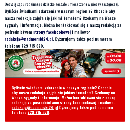
sygnały i informacje. Można kontaktować się z naszą redakcją za
pośrednictwem
strony facebookowej
i mailowo:
redakcja@nadmorski24.pl
. Dyżurujemy także pod numerem
telefonu 729 715 670.
Byliście świadkami zdarzenia w naszym regionie? Chcecie
aby nasza redakcja zajęła się jakimś tematem? Czekamy na
Wasze sygnały i informacje. Można kontaktować się z naszą
redakcją za pośrednictwem strony facebookowej i mailowo:
redakcja@nadmorski24.pl
Dyżurujemy także pod numerem
telefonu
729 715 670
.
Komentarze
Czytelnik
wtorek, 18 lutego 2025 - 08:51:36