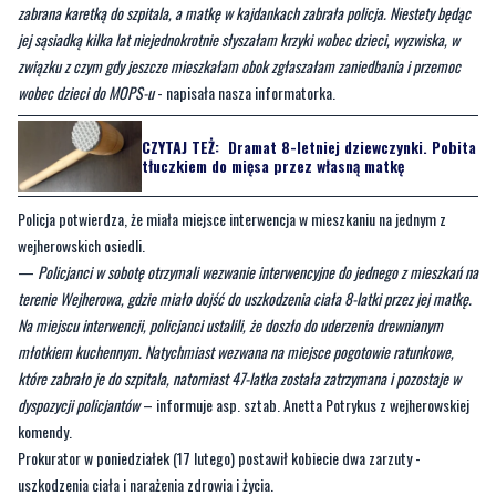
wobec dzieci do MOPS-u
- napisała nasza informatorka.
CZYTAJ TEŻ:
Dramat 8-letniej dziewczynki. Pobita
tłuczkiem do mięsa przez własną matkę
Policja potwierdza, że miała miejsce interwencja w mieszkaniu na jednym z
wejherowskich osiedli.
—
Policjanci w sobotę otrzymali wezwanie interwencyjne do jednego z mieszkań na
terenie Wejherowa, gdzie miało dojść do uszkodzenia ciała 8-latki przez jej matkę.
Na miejscu interwencji, policjanci ustalili, że doszło do uderzenia drewnianym
młotkiem kuchennym. Natychmiast wezwana na miejsce pogotowie ratunkowe,
które zabrało je do szpitala, natomiast 47-latka została zatrzymana i pozostaje w
dyspozycji policjantów
– informuje asp. sztab. Anetta Potrykus z wejherowskiej
komendy.
Prokurator w poniedziałek (17 lutego) postawił kobiecie dwa zarzuty -
uszkodzenia ciała i narażenia zdrowia i życia.
Decyzją sądu rodzinnego dziecko zostało umieszczone w pieczy zastępczej.
Byliście świadkami zdarzenia w naszym regionie? Chcecie aby
nasza redakcja zajęła się jakimś tematem? Czekamy na Wasze