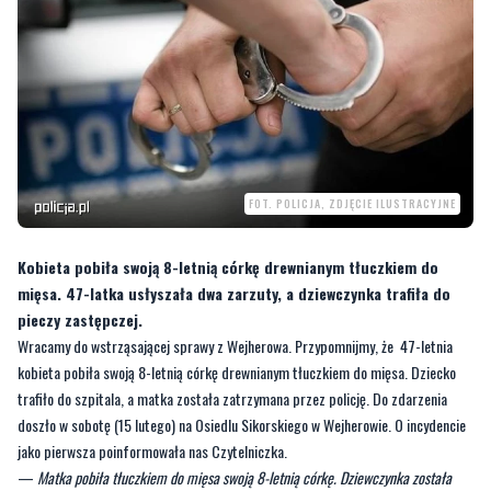
FOT. POLICJA, ZDJĘCIE ILUSTRACYJNE
Kobieta pobiła swoją 8-letnią córkę drewnianym tłuczkiem do
mięsa. 47-latka usłyszała dwa zarzuty, a dziewczynka trafiła do
pieczy zastępczej.
Wracamy do wstrząsającej sprawy z Wejherowa. Przypomnijmy, że 47-letnia
kobieta pobiła swoją 8-letnią córkę drewnianym tłuczkiem do mięsa. Dziecko
trafiło do szpitala, a matka została zatrzymana przez policję. Do zdarzenia
doszło w sobotę (15 lutego) na Osiedlu Sikorskiego w Wejherowie. O incydencie
jako pierwsza poinformowała nas Czytelniczka.
—
Matka pobiła tłuczkiem do mięsa swoją 8-letnią córkę. Dziewczynka została
zabrana karetką do szpitala, a matkę w kajdankach zabrała policja. Niestety będąc
jej sąsiadką kilka lat niejednokrotnie słyszałam krzyki wobec dzieci, wyzwiska, w
związku z czym gdy jeszcze mieszkałam obok zgłaszałam zaniedbania i przemoc