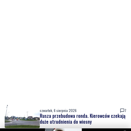
czwartek, 6 sierpnia 2026
7
Rusza przebudowa ronda. Kierowców czekają
duże utrudnienia do wiosny
czwartek, 6 sierpnia 2026
6
Nowy sprzęt z KPO już służy pacjentom, trwa
też rozbudowa placówki