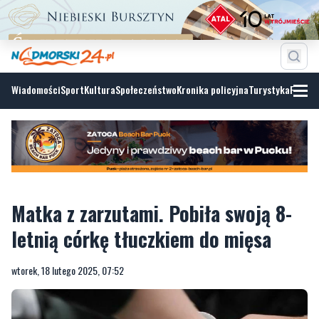
Wiadomości
Sport
Kultura
Społeczeństwo
Kronika policyjna
Turystyka
Fotoga
Matka z zarzutami. Pobiła swoją 8-
letnią córkę tłuczkiem do mięsa
wtorek, 18 lutego 2025, 07:52