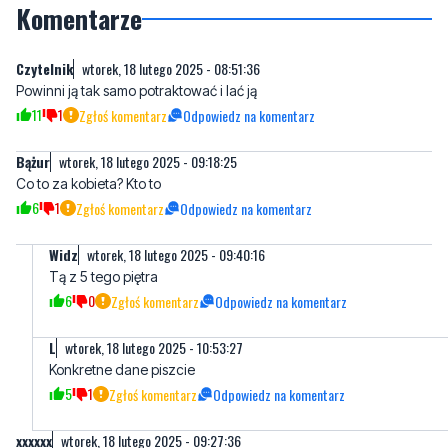
Powinni ją tak samo potraktować i lać ją
11
1
Zgłoś komentarz
Odpowiedz na komentarz
Bążur
wtorek, 18 lutego 2025 - 09:18:25
Co to za kobieta? Kto to
6
1
Zgłoś komentarz
Odpowiedz na komentarz
Widz
wtorek, 18 lutego 2025 - 09:40:16
Tą z 5 tego piętra
6
0
Zgłoś komentarz
Odpowiedz na komentarz
L
wtorek, 18 lutego 2025 - 10:53:27
Konkretne dane piszcie
5
1
Zgłoś komentarz
Odpowiedz na komentarz
xxxxxx
wtorek, 18 lutego 2025 - 09:27:36
w areszcie a potem w wie3zieniu się nią odpowieednia zajmą
13
2
Zgłoś komentarz
Odpowiedz na komentarz