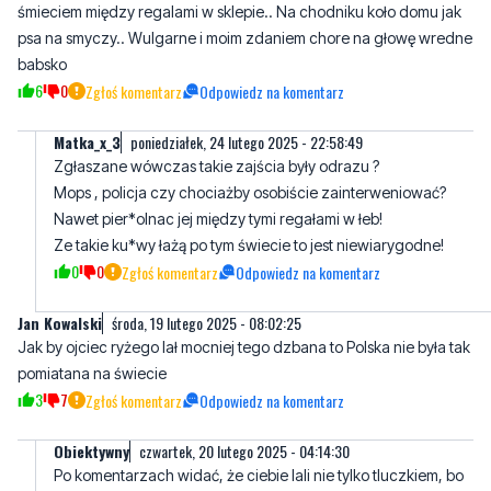
6
0
Zgłoś komentarz
Odpowiedz na komentarz
Matka_x_3
poniedziałek, 24 lutego 2025 - 22:58:49
Zgłaszane wówczas takie zajścia były odrazu ?
Mops , policja czy chociażby osobiście zainterweniować?
Nawet pier*olnac jej między tymi regałami w łeb!
Ze takie ku*wy łażą po tym świecie to jest niewiarygodne!
0
0
Zgłoś komentarz
Odpowiedz na komentarz
Jan Kowalski
środa, 19 lutego 2025 - 08:02:25
Jak by ojciec ryżego lał mocniej tego dzbana to Polska nie była tak
pomiatana na świecie
3
7
Zgłoś komentarz
Odpowiedz na komentarz
Obiektywny
czwartek, 20 lutego 2025 - 04:14:30
Po komentarzach widać, że ciebie lali nie tylko tluczkiem, bo
zostałem największym debilem jskiego znam
2
0
Zgłoś komentarz
Odpowiedz na komentarz