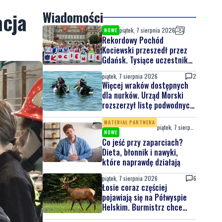
acja
Wiadomości
piątek, 7 sierpnia 2026
NOWE
Rekordowy Pochód
Kociewski przeszedł przez
Gdańsk. Tysiące uczestników
na jubileuszowej edycji
piątek, 7 sierpnia 2026
2
Więcej wraków dostępnych
dla nurków. Urząd Morski
rozszerzył listę podwodnych
atrakcji
MATERIAŁ PARTNERA
piątek, 7 sierpnia 2026
NOWE
Co jeść przy zaparciach?
Dieta, błonnik i nawyki,
które naprawdę działają
piątek, 7 sierpnia 2026
6
Łosie coraz częściej
pojawiają się na Półwyspie
Helskim. Burmistrz chce
nowych znaków drogowych