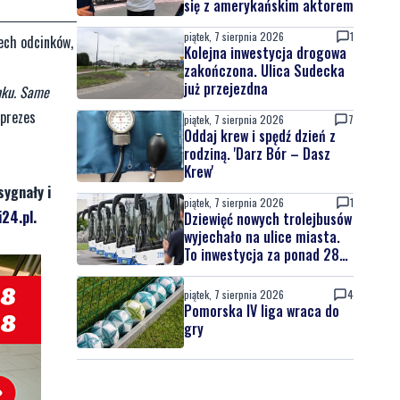
się z amerykańskim aktorem
piątek, 7 sierpnia 2026
1
rech odcinków,
Kolejna inwestycja drogowa
zakończona. Ulica Sudecka
już przejezdna
nku. Same
 prezes
piątek, 7 sierpnia 2026
7
Oddaj krew i spędź dzień z
rodziną. 'Darz Bór – Dasz
Krew'
sygnały i
piątek, 7 sierpnia 2026
1
24.pl
.
Dziewięć nowych trolejbusów
wyjechało na ulice miasta.
To inwestycja za ponad 28
mln zł
piątek, 7 sierpnia 2026
4
Pomorska IV liga wraca do
gry