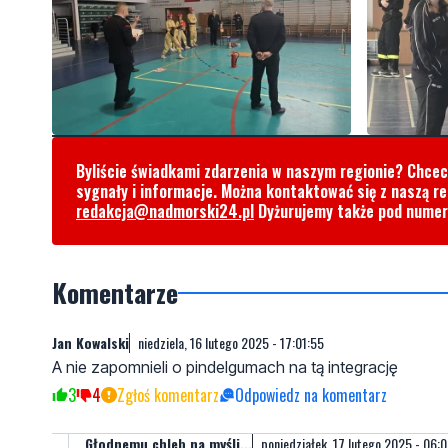
Byliście świadkami zdarzenia w naszym regionie? Chce
sygnały i informacje. Można kontaktować się z naszą r
redakcja@nadmorski24.pl
Dyżurujemy także pod nume
Komentarze
Jan Kowalski
niedziela, 16 lutego 2025 - 17:01:55
A nie zapomnieli o pindelgumach na tą integrację
3
4
Zgłoś komentarz
Odpowiedz na komentarz
Głodnemu chleb na myśli...
poniedziałek, 17 lutego 2025 - 06:0