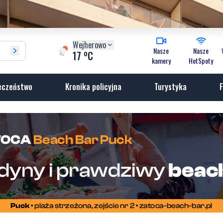
Wejherowo
Nasze
Nasze
o
17
C
kamery
HotSpoty
eczeństwo
Kronika policyjna
Turystyka
F