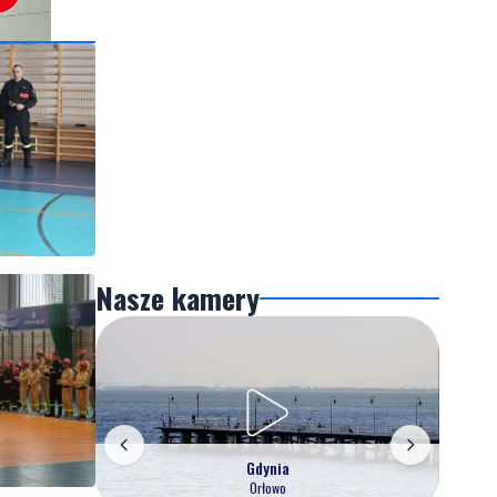
Nasze kamery
Gdynia
Orłowo