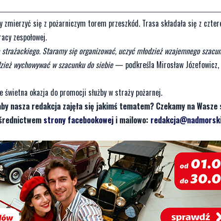
y zmierzyć się z pożarniczym torem przeszkód. Trasa składała się z czte
racy zespołowej.
ka strażackiego. Staramy się organizować, uczyć młodzież wzajemnego szacu
dzież wychowywać w szacunku do siebie
— podkreśla Mirosław Józefowicz,
e świetna okazja do promocji służby w straży pożarnej.
aby nasza redakcja zajęła się jakimś tematem? Czekamy na Wasze 
pośrednictwem
strony facebookowej
i mailowo:
redakcja@nadmorski