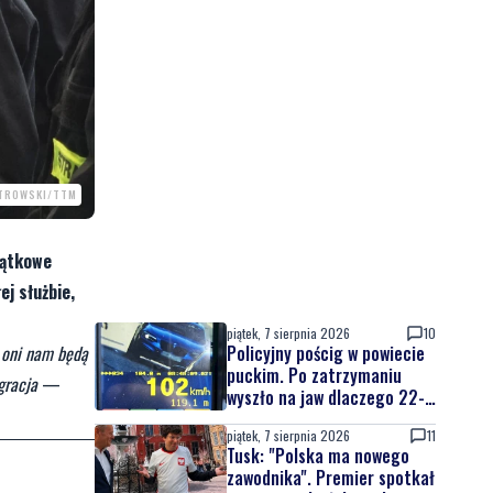
LTROWSKI/TTM
jątkowe
j służbie,
piątek, 7 sierpnia 2026
10
t oni nam będą
Policyjny pościg w powiecie
puckim. Po zatrzymaniu
gracja
—
wyszło na jaw dlaczego 22-
latek uciekał
piątek, 7 sierpnia 2026
11
Tusk: "Polska ma nowego
zawodnika". Premier spotkał