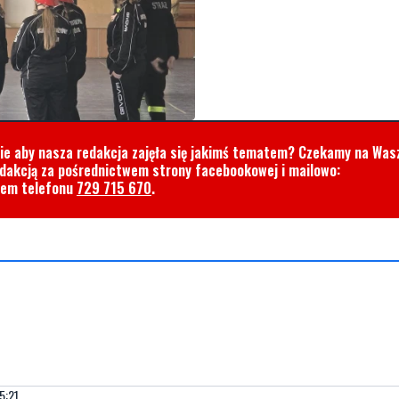
cie aby nasza redakcja zajęła się jakimś tematem? Czekamy na Was
edakcją za pośrednictwem strony facebookowej i mailowo:
rem telefonu
729 715 670
.
5:21