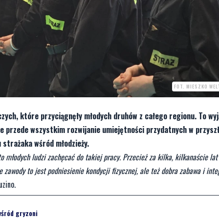
FOT. MIESZKO WE
czych, które przyciągnęły młodych druhów z całego regionu. To wy
le przede wszystkim rozwijanie umiejętności przydatnych w przyszłe
 strażaka wśród młodzieży.
młodych ludzi zachęcać do takiej pracy. Przecież za kilka, kilkanaście la
 zawody to jest podniesienie kondycji fizycznej, ale też dobra zabawa i inte
uzino.
wśród gryzoni