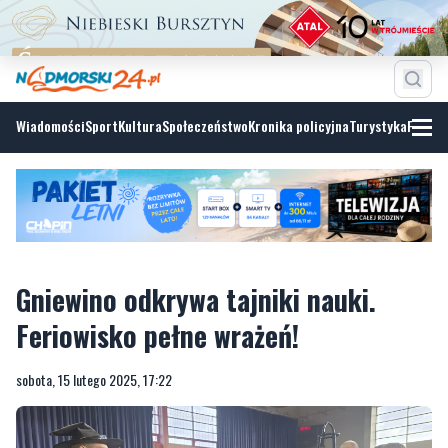
Wiadomości
Sport
Kultura
Społeczeństwo
Kronika policyjna
Turystyka
Fotoga
Gniewino odkrywa tajniki nauki.
Feriowisko pełne wrażeń!
sobota, 15 lutego 2025, 17:22