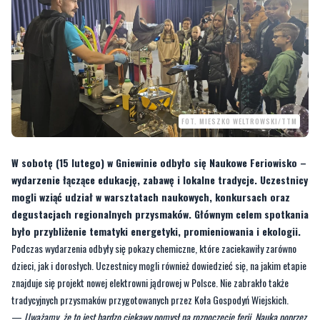
FOT. MIESZKO WELTROWSKI/TTM
W sobotę (15 lutego) w Gniewinie odbyło się Naukowe Feriowisko –
wydarzenie łączące edukację, zabawę i lokalne tradycje. Uczestnicy
mogli wziąć udział w warsztatach naukowych, konkursach oraz
degustacjach regionalnych przysmaków. Głównym celem spotkania
było przybliżenie tematyki energetyki, promieniowania i ekologii.
Podczas wydarzenia odbyły się pokazy chemiczne, które zaciekawiły zarówno
dzieci, jak i dorosłych. Uczestnicy mogli również dowiedzieć się, na jakim etapie
znajduje się projekt nowej elektrowni jądrowej w Polsce. Nie zabrakło także
tradycyjnych przysmaków przygotowanych przez Koła Gospodyń Wiejskich.
—
Uważamy, że to jest bardzo ciekawy pomysł na rozpoczęcie ferii. Nauka poprzez