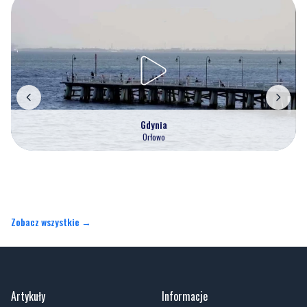
Gdynia
Orłowo
Zobacz wszystkie →
Artykuły
Informacje