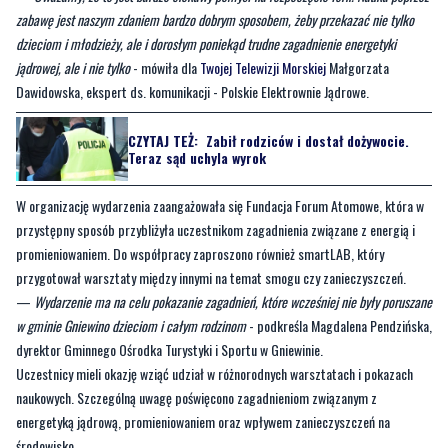
zabawę jest naszym zdaniem bardzo dobrym sposobem, żeby przekazać nie tylko
dzieciom i młodzieży, ale i dorosłym poniekąd trudne zagadnienie energetyki
jądrowej, ale i nie tylko
- mówiła dla
Twojej Telewizji Morskiej
Małgorzata
Dawidowska, ekspert ds. komunikacji - Polskie Elektrownie Jądrowe.
CZYTAJ TEŻ:
Zabił rodziców i dostał dożywocie.
Teraz sąd uchyla wyrok
W organizację wydarzenia zaangażowała się Fundacja Forum Atomowe, która w
przystępny sposób przybliżyła uczestnikom zagadnienia związane z energią i
promieniowaniem. Do współpracy zaproszono również smartLAB, który
przygotował warsztaty między innymi na temat smogu czy zanieczyszczeń.
—
Wydarzenie ma na celu pokazanie zagadnień, które wcześniej nie były poruszane
w gminie Gniewino dzieciom i całym rodzinom
- podkreśla Magdalena Pendzińska,
dyrektor Gminnego Ośrodka Turystyki i Sportu w Gniewinie.
Uczestnicy mieli okazję wziąć udział w różnorodnych warsztatach i pokazach
naukowych. Szczególną uwagę poświęcono zagadnieniom związanym z
energetyką jądrową, promieniowaniem oraz wpływem zanieczyszczeń na
środowisko.