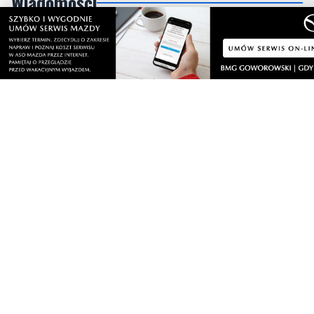
oraz gości
sobota, 8 sierpnia 2026
Regionalne smaki, uśmiechu i dobra zabawa.
Za nami Dzień Kaszubskiego Ogórka
sobota, 8 sierpnia 2026
3
Nad morzem zmierzyli się najsilniejsi.
Sportowe emocje i ważny cel
sobota, 8 sierpnia 2026
4
Dwa dni rywalizacji i sportowych emocji.
Rzutki przyciągnęły tłumy