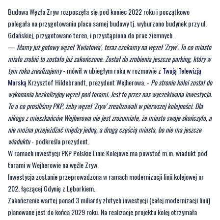
—
Mamy już gotowy węzeł 'Kwiatowa', teraz czekamy na węzeł 'Zryw'. To co miasto
miało zrobić to zostało już zakończone. Został do zrobienia jeszcze parking, który w
tym roku zrealizujemy
- mówił w ubiegłym roku w rozmowie z
Twoją Telewizją
Morską
Krzysztof Hildebrandt, prezydent Wejherowa. -
Po stronie kolei został do
wykonania bezkolizyjny węzeł pod torami. Jest to przez nas wyczekiwana inwestycja.
To o co prosiliśmy PKP, żeby węzeł 'Zryw' zrealizowali w pierwszej kolejności. Dla
nikogo z mieszkańców Wejherowa nie jest zrozumiałe, że miasto swoje skończyło, a
nie można przejeżdżać między jedną, a drugą częścią miasta, bo nie ma jeszcze
wiaduktu
- podkreśla prezydent.
W ramach inwestycji PKP Polskie Linie Kolejowe ma powstać m.in. wiadukt pod
torami w Wejherowie na węźle Zryw.
Inwestycja zostanie przeprowadzona w ramach modernizacji linii kolejowej nr
202, łączącej Gdynię z Lęborkiem.
Zakończenie wartej ponad 3 miliardy złotych inwestycji (całej modernizacji linii)
planowane jest do końca 2029 roku. Na realizacje projektu kolej otrzymała
dofinansowanie ze środków unijnych w ramach programu FEnIKS na lata 2021-
2027.
Byliście świadkami zdarzenia w naszym regionie? Chcecie aby