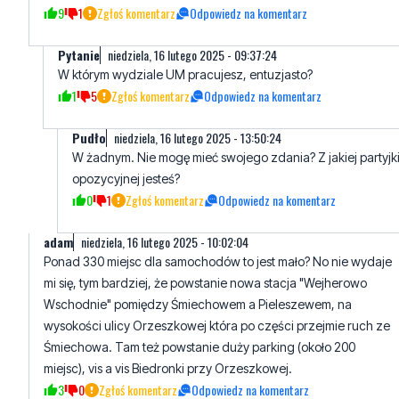
W którym wydziale UM pracujesz, entuzjasto?
1
5
Zgłoś komentarz
Odpowiedz na komentarz
Pudło
niedziela, 16 lutego 2025 - 13:50:24
W żadnym. Nie mogę mieć swojego zdania? Z jakiej partyjk
opozycyjnej jesteś?
0
1
Zgłoś komentarz
Odpowiedz na komentarz
adam
niedziela, 16 lutego 2025 - 10:02:04
Ponad 330 miejsc dla samochodów to jest mało? No nie wydaje
mi się, tym bardziej, że powstanie nowa stacja "Wejherowo
Wschodnie" pomiędzy Śmiechowem a Pieleszewem, na
wysokości ulicy Orzeszkowej która po części przejmie ruch ze
Śmiechowa. Tam też powstanie duży parking (około 200
miejsc), vis a vis Biedronki przy Orzeszkowej.
3
0
Zgłoś komentarz
Odpowiedz na komentarz
Aster
niedziela, 16 lutego 2025 - 10:25:26
Wg. mnie za dużo. Wiadomo wcześniej nie było wcale takich