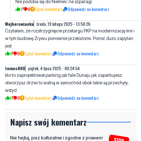
Wejherowianka
środa, 19 lutego 2025 - 13:58:26
Czytałam, że rozstrzygnięcie przetargu PKP na modernizację linii i
w tym budowę Zrywu ponownie przełożone. Ponoć dużo zapytań
jest
0
0
Zgłoś komentarz
Odpowiedz na komentarz
tomus800
piątek, 4 lipca 2025 - 09:24:54
kto to zaprojektował parking jak fale Dunaju jak zaparkujesz
otworzysz drzwi to walną w samochód obok takie są przechyły.
wstyd
0
0
Zgłoś komentarz
Odpowiedz na komentarz
Napisz swój komentarz
Nie hejtuj, pisz kulturalnie i zgodne z prawem
komentarze! Jeśli widzisz niestosowny wpis -
kliknij "zgłoś nadużycie".