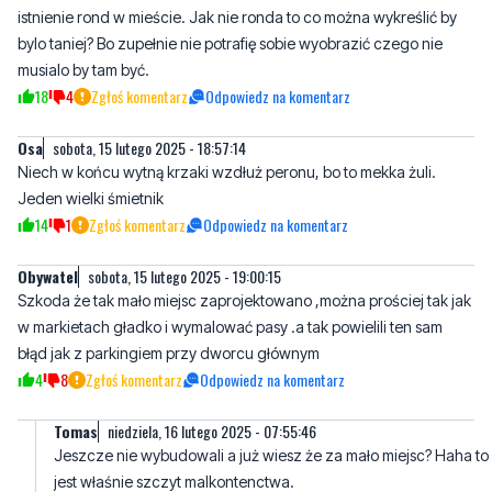
18
4
Zgłoś komentarz
Odpowiedz na komentarz
Osa
sobota, 15 lutego 2025 - 18:57:14
Niech w końcu wytną krzaki wzdłuż peronu, bo to mekka żuli.
Jeden wielki śmietnik
14
1
Zgłoś komentarz
Odpowiedz na komentarz
Obywatel
sobota, 15 lutego 2025 - 19:00:15
Szkoda że tak mało miejsc zaprojektowano ,można prościej tak jak
w markietach gładko i wymalować pasy .a tak powielili ten sam
błąd jak z parkingiem przy dworcu głównym
4
8
Zgłoś komentarz
Odpowiedz na komentarz
Tomas
niedziela, 16 lutego 2025 - 07:55:46
Jeszcze nie wybudowali a już wiesz że za mało miejsc? Haha to
jest właśnie szczyt malkontenctwa.
9
1
Zgłoś komentarz
Odpowiedz na komentarz
Pytanie
niedziela, 16 lutego 2025 - 09:37:24