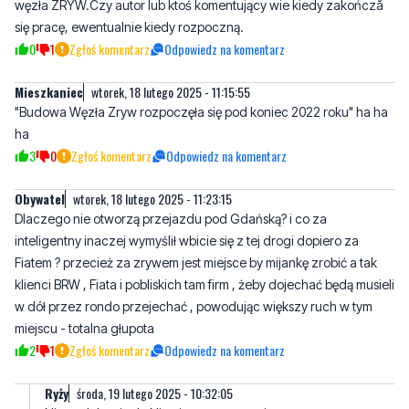
Mieszkaniec
wtorek, 18 lutego 2025 - 11:15:55
"Budowa Węzła Zryw rozpoczęła się pod koniec 2022 roku" ha ha
ha
3
0
Zgłoś komentarz
Odpowiedz na komentarz
Obywatel
wtorek, 18 lutego 2025 - 11:23:15
Dlaczego nie otworzą przejazdu pod Gdańską? i co za
inteligentny inaczej wymyślił wbicie się z tej drogi dopiero za
Fiatem ? przecież za zrywem jest miejsce by mijankę zrobić a tak
klienci BRW , Fiata i pobliskich tam firm , żeby dojechać będą musieli
w dół przez rondo przejechać , powodując większy ruch w tym
miejscu - totalna głupota
2
1
Zgłoś komentarz
Odpowiedz na komentarz
Ryży
środa, 19 lutego 2025 - 10:32:05
Nie podoba się do Niemiec na szparagi
2
0
Zgłoś komentarz
Odpowiedz na komentarz