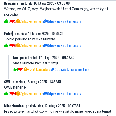
3
5
Zgłoś komentarz
Odpowiedz na komentarz
Felek
niedziela, 16 lutego 2025 - 10:58:32
To nie parking to wielka kuweta
2
6
Zgłoś komentarz
Odpowiedz na komentarz
Jan
poniedziałek, 17 lutego 2025 - 09:47:47
Masz kuwetę zamiast mózgu.
1
1
Zgłoś komentarz
Odpowiedz na komentarz
GWE
niedziela, 16 lutego 2025 - 13:52:51
GWE hehehe
0
4
Zgłoś komentarz
Odpowiedz na komentarz
Mieszkaniec
poniedziałek, 17 lutego 2025 - 09:07:34
Przeczytałem artykuł który nic nie wniósł do mojej wiedzy na temat
węzła ZRYW.Czy autor lub ktoś komentujący wie kiedy zakończå
się pracę, ewentualnie kiedy rozpoczną.
0
1
Zgłoś komentarz
Odpowiedz na komentarz