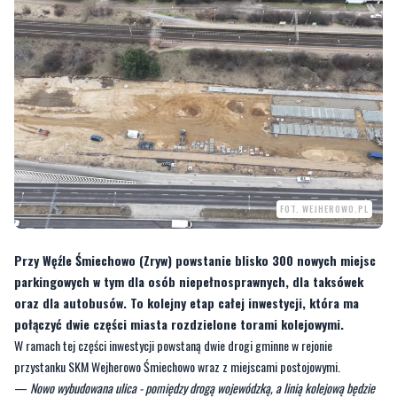
FOT. WEJHEROWO.PL
Przy Węźle Śmiechowo (Zryw) powstanie blisko 300 nowych miejsc
parkingowych w tym dla osób niepełnosprawnych, dla taksówek
oraz dla autobusów. To kolejny etap całej inwestycji, która ma
połączyć dwie części miasta rozdzielone torami kolejowymi.
W ramach tej części inwestycji powstaną dwie drogi gminne w rejonie
przystanku SKM Wejherowo Śmiechowo wraz z miejscami postojowymi.
—
Nowo wybudowana ulica - pomiędzy drogą wojewódzką, a linią kolejową będzie
zakończona pętlą umożliwiająca dojazd do przystanku SKM oraz obsługę
podróżnych planujących zmianę środka komunikacji. Droga w ciągu ulicy
Sędzickiego również będzie stanowiła dojazd do przystanku SKM Wejherowo