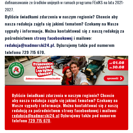
nasza redakcja zajęła się jakimś tematem? Czekamy na Wasze
sygnały i informacje. Można kontaktować się z naszą redakcją za
pośrednictwem
strony facebookowej
i mailowo:
redakcja@nadmorski24.pl
. Dyżurujemy także pod numerem
telefonu 729 715 670.
Byliście świadkami zdarzenia w naszym regionie? Chcecie
aby nasza redakcja zajęła się jakimś tematem? Czekamy na
Wasze sygnały i informacje. Można kontaktować się z naszą
redakcją za pośrednictwem strony facebookowej i mailowo:
redakcja@nadmorski24.pl
Dyżurujemy także pod numerem
telefonu
729 715 670
.
Komentarze