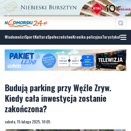
Wiadomości
Sport
Kultura
Społeczeństwo
Kronika policyjna
Turystyka
Fotoga
Budują parking przy Węźle Zryw.
Kiedy cała inwestycja zostanie
zakończona?
sobota, 15 lutego 2025, 10:05