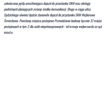
Śmiechowo. Powstaną miejsca postojowe Przewidziano budowę łącznie 37 miejsc
postojowych w tym 2 dla osób niepełnosprawnych
- informuje wejherowski urząd
miasta.
Budowa Węzła Zryw rozpoczęła się pod koniec 2022 roku i początkowo
polegała na przygotowaniu placu samej budowy tj. wyburzono budynek przy ul.
Gdańskiej, przygotowano teren, i przystąpiono do prac ziemnych.