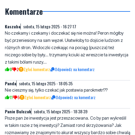
Kaszuba
sobota, 15 lutego 2025 - 16:27:17
No czekamy i czekamy i doczekać się nie można! Peron mógłby
być przeniesiony na sam węzeł. Ułatwiłoby to dojście ludziom z
różnych stron. Widoczki czekając na pociąg (puszcza) też
niczego sobie by były... trzymamy kciuki aż wreszcie ta inwestycja
z takimi bólami ruszy...
8
2
Zgłoś komentarz
Odpowiedz na komentarz
Panda
sobota, 15 lutego 2025 - 18:05:35
Nie cieszmy się, tylko czekać jak postawia parokmetr!??
11
5
Zgłoś komentarz
Odpowiedz na komentarz
Panie Bulczak
sobota, 15 lutego 2025 - 18:38:39
Pisze pan że inwestycja jest przeszacowana. Co by pan wykreślil
w takim razie z tej inwestycji? Zamiast rond skrzyżowania? Jak
rozmawiamy ze znajomymi to akurat wszyscy bardzo sobie chwalą
istnienie rond w mieście. Jak nie ronda to co można wykreślić by
bylo taniej? Bo zupełnie nie potrafię sobie wyobrazić czego nie
musialo by tam być.