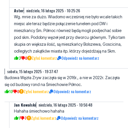
miejsc ale teraz będzie połączenie tunelem pod DW i
mieszkańcy Śm. Północ również będą mogli podjechać sobie
pod skm. Podobny węzeł jest przy dworcu głównym. Tylko tam
skupia on większa ilość, są mieszkańcy Bolszewa, Goscicina,
odległych zakątków miasta itp. którzy dojeżdżają na Skm.
3
0
Zgłoś komentarz
Odpowiedz na komentarz
sobota, 15 lutego 2025 - 19:37:47
Budowa Węzła Zryw zaczęła się w 2016r., a nie w 2022r. Zaczęła
się od budowy rond na Śmiechowie Północ.
10
0
Zgłoś komentarz
Odpowiedz na komentarz
Jan Kowalski
niedziela, 16 lutego 2025 - 10:56:48
Hahaha śmiechowo hahaha
1
7
Zgłoś komentarz
Odpowiedz na komentarz
Nieważne
niedziela, 16 lutego 2025 - 09:38:00
Ważne, że WUZ, czyli Wejherowski Układ Zamknięty, wciąż żyje i
rozkwita.