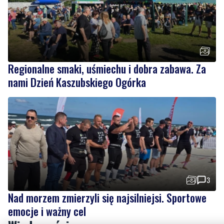
Regionalne smaki, uśmiechu i dobra zabawa. Za
nami Dzień Kaszubskiego Ogórka
3
Nad morzem zmierzyli się najsilniejsi. Sportowe
emocje i ważny cel
Wiadomości
sobota, 8 sierpnia 2026
2
Strażacy pokazali swoje umiejętności.
Rodzinny festyn przyciągnął mieszkańców