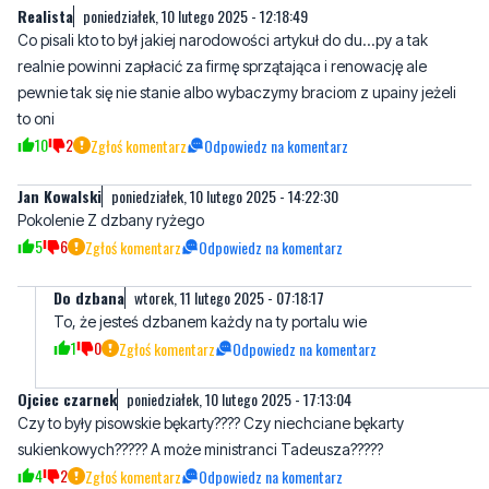
Realista
poniedziałek, 10 lutego 2025 - 12:18:49
Co pisali kto to był jakiej narodowości artykuł do du...py a tak
realnie powinni zapłacić za firmę sprzątająca i renowację ale
pewnie tak się nie stanie albo wybaczymy braciom z upainy jeżeli
to oni
10
2
Zgłoś komentarz
Odpowiedz na komentarz
Jan Kowalski
poniedziałek, 10 lutego 2025 - 14:22:30
Pokolenie Z dzbany ryżego
5
6
Zgłoś komentarz
Odpowiedz na komentarz
Do dzbana
wtorek, 11 lutego 2025 - 07:18:17
To, że jesteś dzbanem każdy na ty portalu wie
1
0
Zgłoś komentarz
Odpowiedz na komentarz
Ojciec czarnek
poniedziałek, 10 lutego 2025 - 17:13:04
Czy to były pisowskie bękarty???? Czy niechciane bękarty
sukienkowych????? A może ministranci Tadeusza?????
4
2
Zgłoś komentarz
Odpowiedz na komentarz