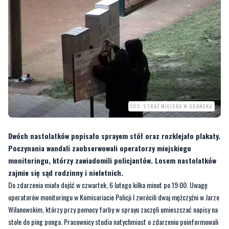
FOT. STRAŻ MIEJSKA W GDAŃSKU
Dwóch nastolatków popisało sprayem stół oraz rozklejało plakaty.
Poczynania wandali zaobserwowali operatorzy miejskiego
monitoringu, którzy zawiadomili policjantów. Losem nastolatków
zajmie się sąd rodzinny i nieletnich.
Do zdarzenia miało dojść w czwartek, 6 lutego kilka minut po 19:00. Uwagę
operatorów monitoringu w Komisariacie Policji I zwrócili dwaj mężczyźni w Jarze
Wilanowskim, którzy przy pomocy farby w sprayu zaczęli umieszczać napisy na
stole do ping ponga. Pracownicy studia natychmiast o zdarzeniu poinformowali