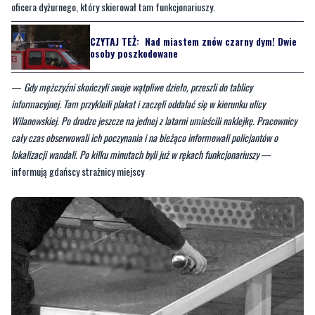
oficera dyżurnego, który skierował tam funkcjonariuszy.
CZYTAJ TEŻ:
Nad miastem znów czarny dym! Dwie
osoby poszkodowane
—
Gdy mężczyźni skończyli swoje wątpliwe dzieło, przeszli do tablicy
informacyjnej. Tam przykleili plakat i zaczęli oddalać się w kierunku ulicy
Wilanowskiej. Po drodze jeszcze na jednej z latarni umieścili naklejkę. Pracownicy
cały czas obserwowali ich poczynania i na bieżąco informowali policjantów o
lokalizacji wandali. Po kilku minutach byli już w rękach funkcjonariuszy
—
informują gdańscy strażnicy miejscy