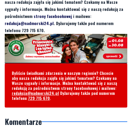
nasza redakcja zajęła się jakimś tematem? Czekamy na Wasze
sygnały i informacje. Można kontaktować się z naszą redakcją za
pośrednictwem
strony facebookowej
i mailowo:
redakcja@nadmorski24.pl
. Dyżurujemy także pod numerem
telefonu 729 715 670.
Byliście świadkami zdarzenia w naszym regionie? Chcecie
aby nasza redakcja zajęła się jakimś tematem? Czekamy na
Wasze sygnały i informacje. Można kontaktować się z naszą
redakcją za pośrednictwem strony facebookowej i mailowo:
redakcja@nadmorski24.pl
Dyżurujemy także pod numerem
telefonu
729 715 670
.
Komentarze