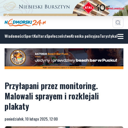
Wiadomości
Sport
Kultura
Społeczeństwo
Kronika policyjna
Turystyka
Fotoga
Przyłapani przez monitoring.
Malowali sprayem i rozklejali
plakaty
poniedziałek, 10 lutego 2025, 12:00