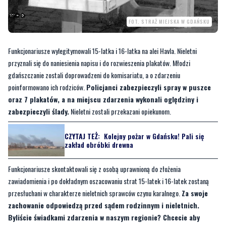
FOT. STRAŻ MIEJSKA W GDAŃSKU
Funkcjonariusze wylegitymowali 15-latka i 16-latka na alei Havla. Nieletni
przyznali się do naniesienia napisu i do rozwieszenia plakatów. Młodzi
gdańszczanie zostali doprowadzeni do komisariatu, a o zdarzeniu
poinformowano ich rodziców.
Policjanci zabezpieczyli spray w puszce
oraz 7 plakatów, a na miejscu zdarzenia wykonali oględziny i
zabezpieczyli ślady.
Nieletni zostali przekazani opiekunom.
CZYTAJ TEŻ:
Kolejny pożar w Gdańsku! Pali się
zakład obróbki drewna
Funkcjonariusze skontaktowali się z osobą uprawnioną do złożenia
zawiadomienia i po dokładnym oszacowaniu strat 15-latek i 16-latek zostaną
przesłuchani w charakterze nieletnich sprawców czynu karalnego.
Za swoje
zachowanie odpowiedzą przed sądem rodzinnym i nieletnich.
Byliście świadkami zdarzenia w naszym regionie? Chcecie aby