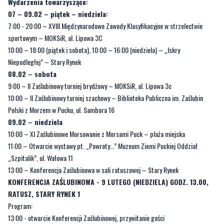
Wydarzenia towarzyszące:
07 – 09.02 – piątek – niedziela:
7:00 - 20:00 – XVIII Międzynarodowe Zawody Klasyfikacyjne w strzelectwie
sportowym – MOKSiR, al. Lipowa 3C
10:00 – 18:00 (piątek i sobota), 10:00 – 16:00 (niedziela) – „Iskry
Niepodległej” – Stary Rynek
08.02 – sobota
9:00 – II Zaślubinowy turniej brydżowy – MOKSiR, al. Lipowa 3c
10:00 – II Zaślubinowy turniej szachowy – Biblioteka Publiczna im. Zaślubin
Polski z Morzem w Pucku, ul. Sambora 16
09.02 – niedziela
10:00 – XI Zaślubinowe Morsowanie z Morsami Puck – plaża miejska
11:00 – Otwarcie wystawy pt. „Powroty…” Muzeum Ziemi Puckiej Oddział
„Szpitalik”, ul. Wałowa 11
13:00 – Konferencja Zaślubinowa w sali ratuszowej – Stary Rynek
KONFERENCJA ZAŚLUBINOWA - 9 LUTEGO (NIEDZIELA) GODZ. 13.00,
RATUSZ, STARY RYNEK 1
Program:
13:00 - otwarcie Konferencji Zaślubinowej, przywitanie gości