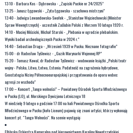
13:10 - Barbara Kos - Dąbrowska - „Zapiski Puckie nr 24/2025”
13:25 - Janusz Łęgowski - „Zyta Łęgowska - szachowa mistrzyni”
13:40 - Jadwiga Lewandowska-Swołek - „Stanisław Wojciechowski (Minister
Spraw Wewnętrznych) - uczestnik Zaślubin Polski z Morzem 10 lutego 1920 r.
14:10 - Maciej Miścicki, Michał Starski - „Plebania w ogrodzie plebańskim.
Wyniki badań archeologicznych Pucka w 2024 r.”
14:40 - Sebastian Draga - „Wrzesień 1939 w Pucku. Nieznane fotografie”
15:00 - dr Radosław Tyślewicz - „Guzik Marynarki Wojennej RP”
15:20 - Tomasz Kowal, dr Radosław Tyślewicz - wodowanie książki „Polski teatr
wojny - Polska, Litwa, Łotwa, Estonia. Podatność na zagrożenia hybrydowe,
Geostategia Niziny Północnoeuropejskiej i przygotowania do oporu wobec
agresji ze wschodu”
17:00 – Koncert „Tango wolności” – Powiatowy Ośrodek Sportu Młodzieżowego
w Pucku (LO), ul. Morskiego Dywizjonu Lotniczego 18
W niedzielę 9 lutego o godzinie 17:00 na hali Powiatowego Ośrodka Sportu
Młodzieżowego w Pucku (koło Liceum) pojawią się znani artyści, którzy wykonają
koncert pt. "Tango Wolności". Na scenie wystąpią:
Elbląska Orkiestra Kameralna pod kierownictwem Karoliny Nowotczyńskiej,