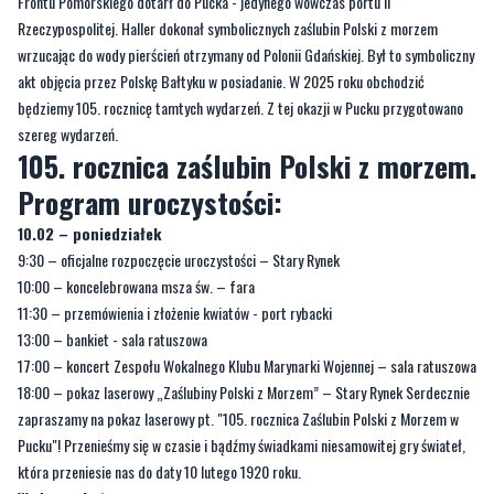
Frontu Pomorskiego dotarł do Pucka - jedynego wówczas portu II
Rzeczypospolitej. Haller dokonał symbolicznych zaślubin Polski z morzem
wrzucając do wody pierścień otrzymany od Polonii Gdańskiej. Był to symboliczny
akt objęcia przez Polskę Bałtyku w posiadanie. W 2025 roku obchodzić
będziemy 105. rocznicę tamtych wydarzeń. Z tej okazji w Pucku przygotowano
szereg wydarzeń.
105. rocznica zaślubin Polski z morzem.
Program uroczystości:
10.02 – poniedziałek
9:30 – oficjalne rozpoczęcie uroczystości – Stary Rynek
10:00 – koncelebrowana msza św. – fara
11:30 – przemówienia i złożenie kwiatów - port rybacki
13:00 – bankiet - sala ratuszowa
17:00 – koncert Zespołu Wokalnego Klubu Marynarki Wojennej – sala ratuszowa
18:00 – pokaz laserowy „Zaślubiny Polski z Morzem” – Stary Rynek Serdecznie
zapraszamy na pokaz laserowy pt. "105. rocznica Zaślubin Polski z Morzem w
Pucku"! Przenieśmy się w czasie i bądźmy świadkami niesamowitej gry świateł,
która przeniesie nas do daty 10 lutego 1920 roku.