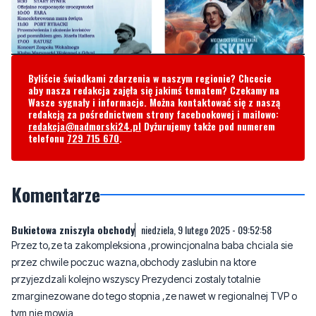
Byliście świadkami zdarzenia w naszym regionie? Chcecie
aby nasza redakcja zajęła się jakimś tematem? Czekamy na
Wasze sygnały i informacje. Można kontaktować się z naszą
redakcją za pośrednictwem strony facebookowej i mailowo:
redakcja@nadmorski24.pl
Dyżurujemy także pod numerem
telefonu
729 715 670
.
Komentarze
Bukietowa zniszyla obchody
niedziela, 9 lutego 2025 - 09:52:58
Przez to,ze ta zakompleksiona ,prowincjonalna baba chciala sie
przez chwile poczuc wazna,obchody zaslubin na ktore
przyjezdzali kolejno wszyscy Prezydenci zostaly totalnie
zmarginezowane do tego stopnia ,ze nawet w regionalnej TVP o
tym nie mowia