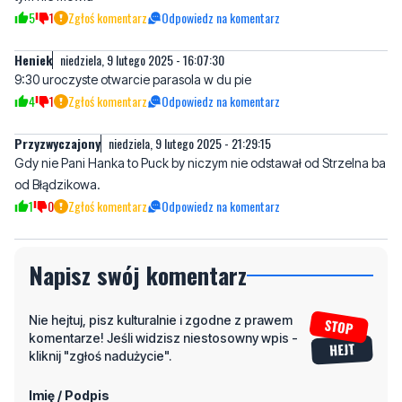
5
1
Zgłoś komentarz
Odpowiedz na komentarz
Heniek
niedziela, 9 lutego 2025 - 16:07:30
9:30 uroczyste otwarcie parasola w du pie
4
1
Zgłoś komentarz
Odpowiedz na komentarz
Przyzwyczajony
niedziela, 9 lutego 2025 - 21:29:15
Gdy nie Pani Hanka to Puck by niczym nie odstawał od Strzelna ba
od Błądzikowa.
1
0
Zgłoś komentarz
Odpowiedz na komentarz
Napisz swój komentarz
Nie hejtuj, pisz kulturalnie i zgodne z prawem
komentarze! Jeśli widzisz niestosowny wpis -
kliknij "zgłoś nadużycie".
Imię / Podpis