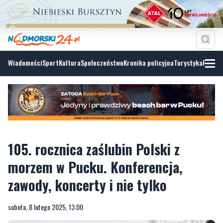
Wiadomości
Sport
Kultura
Społeczeństwo
Kronika policyjna
Turystyka
Fotoga
105. rocznica zaślubin Polski z
morzem w Pucku. Konferencja,
zawody, koncerty i nie tylko
sobota, 8 lutego 2025, 13:00