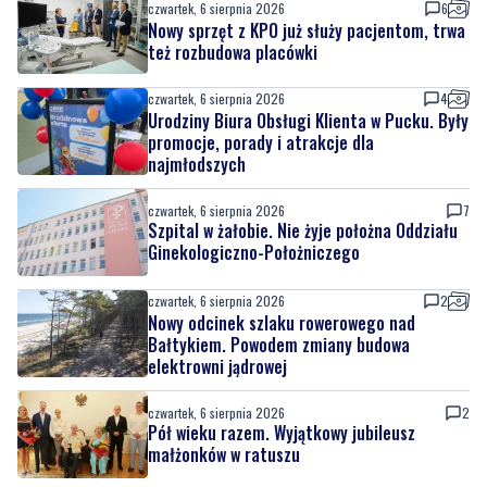
czwartek, 6 sierpnia 2026
6
Nowy sprzęt z KPO już służy pacjentom, trwa
też rozbudowa placówki
czwartek, 6 sierpnia 2026
4
Urodziny Biura Obsługi Klienta w Pucku. Były
promocje, porady i atrakcje dla
najmłodszych
czwartek, 6 sierpnia 2026
7
Szpital w żałobie. Nie żyje położna Oddziału
Ginekologiczno-Położniczego
czwartek, 6 sierpnia 2026
2
Nowy odcinek szlaku rowerowego nad
Bałtykiem. Powodem zmiany budowa
elektrowni jądrowej
czwartek, 6 sierpnia 2026
2
Pół wieku razem. Wyjątkowy jubileusz
małżonków w ratuszu