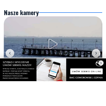
Nasze kamery
×
Gdynia
Orłowo
Zobacz wszystkie →