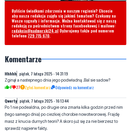
redakcją za pośrednictwem strony facebookowej i mailowo:
redakcja@nadmorski24.pl
Dyżurujemy także pod numerem
telefonu
729 715 670
.
Komentarze
Hhhhh
piątek, 7 lutego 2025 - 14:31:19
Zginął a nastepnego dnia jego podwładną .Bal sie sadow?
4
27
Zgłoś komentarz
Odpowiedz na komentarz
Qwerty
piątek, 7 lutego 2025 - 16:13:44
Po 1 nie podealdna, po drugie ona zmarła kilka godzin przed nim
(tego samego dnia) po ciezkiej chorobie nowotworowej. Frajdę
masz z knucia durnych teorii? A skoro już się za nie bierzesz to
sprawdź najpierw fakty.
17
1
Zgłoś komentarz
Odpowiedz na komentarz
Martin
sobota, 8 lutego 2025 - 11:53:28