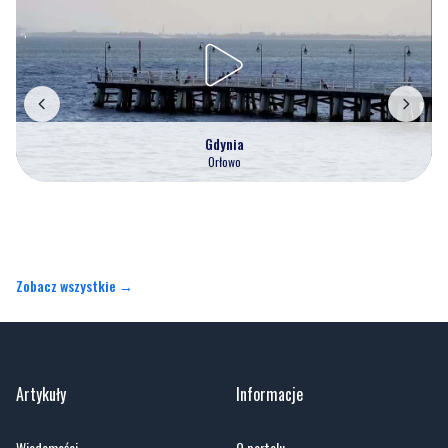
Gdynia
Orłowo
Zobacz wszystkie →
Artykuły
Informacje
Wiadomości
O portalu
Sport
Kontakt
Kultura
Regulamin
Społeczeństwo
Polityka prywatności