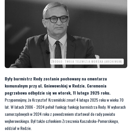
ŹRÓDŁO: TWOJA TELEWIZJA MORSKA (ARCHIWUM)
Były burmistrz Redy zostanie pochowany na cmentarzu
komunalnym przy ul. Gniewowskiej w Redzie. Ceremonia
pogrzebowa odbędzie się we wtorek, 11 lutego 2025 roku.
Przypomnijmy, że Krzysztof Krzemiński zmarł 4 lutego 2025 roku w wieku 70
lat. W latach 2006 - 2024 pełnił funkcję funkcję burmistrza Redy. W wyborach
samorządowych w 2024 roku z powodzeniem startował do rady powiatu
wejherowskiego. Był także członkiem Zrzeszenia Kaszubsko-Pomorskiego,
oddział w Redzie.
CZYTAJ TEŻ:
"Jego zasługi dla naszego miasta i
regionu są nieocenione". Tak wspominają
zmarłego Krzysztofa Krzemińskiego