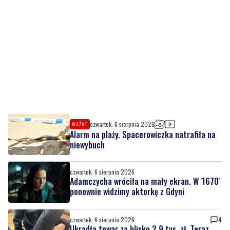
czwartek, 6 sierpnia 2026
WAŻNE
Alarm na plaży. Spacerowiczka natrafiła na
niewybuch
czwartek, 6 sierpnia 2026
Adamczycha wróciła na mały ekran. W '1670'
ponownie widzimy aktorkę z Gdyni
czwartek, 6 sierpnia 2026
4
Ukradła towar za blisko 2,9 tys. zł. Teraz
może jej grozić do 5 lat więzienia