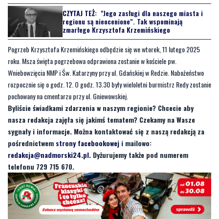
Pogrzeb Krzysztofa Krzemińskiego odbędzie się we wtorek, 11 lutego 2025
roku. Msza święta pogrzebowa odprawiona zostanie w kościele pw.
Wniebowzięcia NMP i Św. Katarzyny przy ul. Gdańskiej w Redzie. Nabożeństwo
rozpocznie się o godz. 12. O godz. 13.30 były wieloletni burmistrz Redy zostanie
pochowany na cmentarzu przy ul. Gniewowskiej.
Byliście świadkami zdarzenia w naszym regionie? Chcecie aby
nasza redakcja zajęła się jakimś tematem? Czekamy na Wasze
sygnały i informacje. Można kontaktować się z naszą redakcją za
pośrednictwem
strony facebookowej
i mailowo:
redakcja@nadmorski24.pl
. Dyżurujemy także pod numerem
telefonu 729 715 670.
Byliście świadkami zdarzenia w naszym regionie? Chcecie
aby nasza redakcja zajęła się jakimś tematem? Czekamy na
Wasze sygnały i informacje. Można kontaktować się z naszą