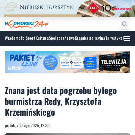
Wiadomości
Sport
Kultura
Społeczeństwo
Kronika policyjna
Turystyka
Fotoga
Znana jest data pogrzebu byłego
burmistrza Redy, Krzysztofa
Krzemińskiego
piątek, 7 lutego 2025, 12:30