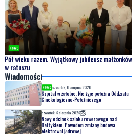
NOWE
Pół wieku razem. Wyjątkowy jubileusz małżonków
w ratuszu
Wiadomości
czwartek, 6 sierpnia 2026
NOWE
Szpital w żałobie. Nie żyje położna Oddziału
Ginekologiczno-Położniczego
czwartek, 6 sierpnia 2026
Nowy odcinek szlaku rowerowego nad
Bałtykiem. Powodem zmiany budowa
elektrowni jądrowej
czwartek, 6 sierpnia 2026
NOWE
Pół wieku razem. Wyjątkowy jubileusz
małżonków w ratuszu