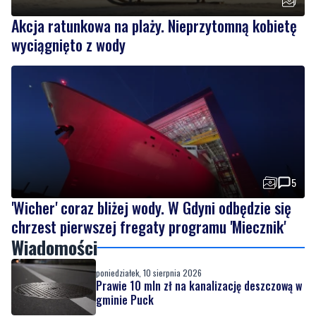
5
'Wicher' coraz bliżej wody. W Gdyni odbędzie się
chrzest pierwszej fregaty programu 'Miecznik'
Wiadomości
poniedziałek, 10 sierpnia 2026
Prawie 10 mln zł na kanalizację deszczową w
gminie Puck
poniedziałek, 10 sierpnia 2026
Akcja ratunkowa na plaży. Nieprzytomną
kobietę wyciągnięto z wody