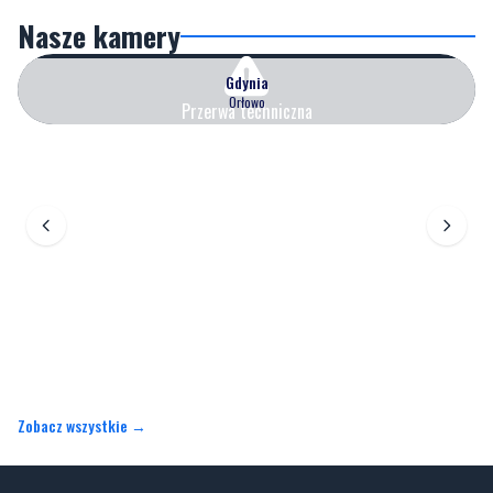
Gdynia
Orłowo
Przerwa techniczna
Zobacz wszystkie →
Artykuły
Informacje