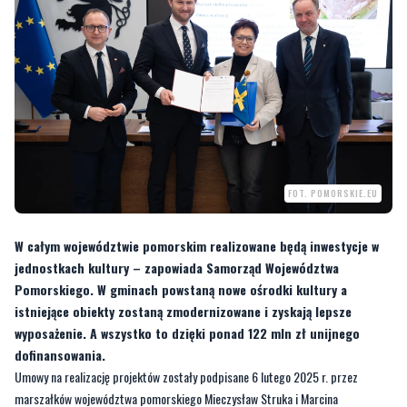
FOT. POMORSKIE.EU
W całym województwie pomorskim realizowane będą inwestycje w
jednostkach kultury – zapowiada Samorząd Województwa
Pomorskiego. W gminach powstaną nowe ośrodki kultury a
istniejące obiekty zostaną zmodernizowane i zyskają lepsze
wyposażenie. A wszystko to dzięki ponad 122 mln zł unijnego
dofinansowania.
Umowy na realizację projektów zostały podpisane 6 lutego 2025 r. przez
marszałków województwa pomorskiego Mieczysław Struka i Marcina
Skwierawskiego oraz przedstawicieli samorządów lokalnych.
–
Chcemy, aby kultura była dostępna dla wszystkich. Od mieszkańców dużych
miast aż po najmniejsze miejscowości w każdej gminie. Dlatego w ramach Funduszy