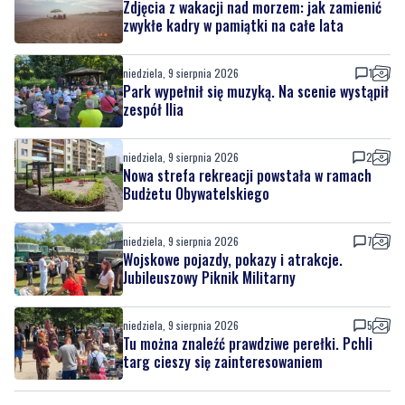
niedziela, 9 sierpnia 2026
1
Park wypełnił się muzyką. Na scenie wystąpił
zespół Ilia
niedziela, 9 sierpnia 2026
2
Nowa strefa rekreacji powstała w ramach
Budżetu Obywatelskiego
niedziela, 9 sierpnia 2026
7
Wojskowe pojazdy, pokazy i atrakcje.
Jubileuszowy Piknik Militarny
niedziela, 9 sierpnia 2026
5
Tu można znaleźć prawdziwe perełki. Pchli
targ cieszy się zainteresowaniem