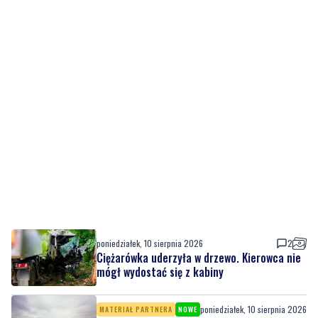
poniedziałek, 10 sierpnia 2026
2
Ciężarówka uderzyła w drzewo. Kierowca nie
mógł wydostać się z kabiny
poniedziałek, 10 sierpnia 2026
MATERIAŁ PARTNERA
NOWE
Zdjęcia z wakacji nad morzem: jak zamienić
zwykłe kadry w pamiątki na całe lata