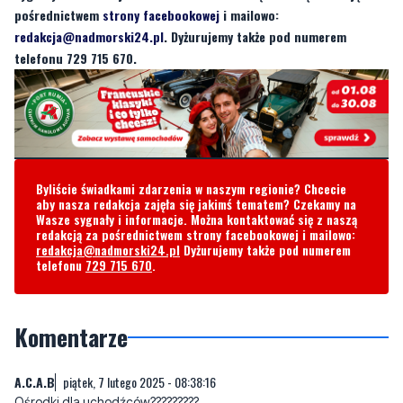
Byliście świadkami zdarzenia w naszym regionie? Chcecie
aby nasza redakcja zajęła się jakimś tematem? Czekamy na
Wasze sygnały i informacje. Można kontaktować się z naszą
redakcją za pośrednictwem strony facebookowej i mailowo:
redakcja@nadmorski24.pl
Dyżurujemy także pod numerem
telefonu
729 715 670
.
Komentarze
A.C.A.B
piątek, 7 lutego 2025 - 08:38:16
Ośrodki dla uchodźców?????????
4
0
Zgłoś komentarz
Odpowiedz na komentarz
piątek, 7 lutego 2025 - 09:07:51