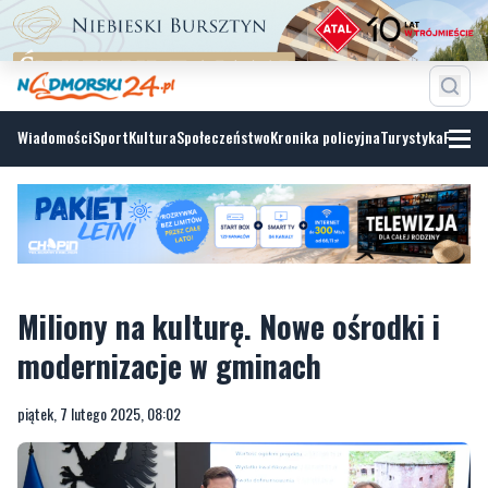
Wiadomości
Sport
Kultura
Społeczeństwo
Kronika policyjna
Turystyka
Fotoga
Miliony na kulturę. Nowe ośrodki i
modernizacje w gminach
piątek, 7 lutego 2025, 08:02