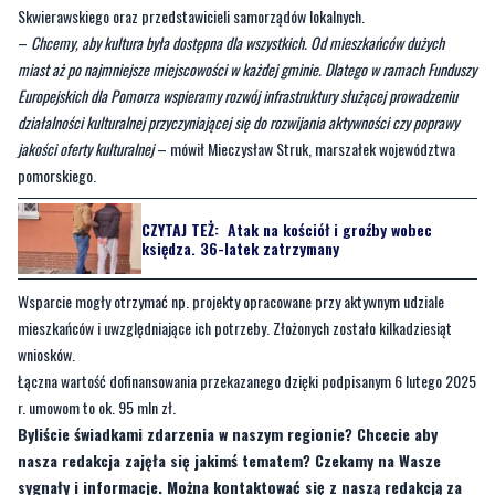
Europejskich dla Pomorza wspieramy rozwój infrastruktury służącej prowadzeniu
działalności kulturalnej przyczyniającej się do rozwijania aktywności czy poprawy
jakości oferty kulturalnej
– mówił Mieczysław Struk, marszałek województwa
pomorskiego.
CZYTAJ TEŻ:
Atak na kościół i groźby wobec
księdza. 36-latek zatrzymany
Wsparcie mogły otrzymać np. projekty opracowane przy aktywnym udziale
mieszkańców i uwzględniające ich potrzeby. Złożonych zostało kilkadziesiąt
wniosków.
Łączna wartość dofinansowania przekazanego dzięki podpisanym 6 lutego 2025
r. umowom to ok. 95 mln zł.
Byliście świadkami zdarzenia w naszym regionie? Chcecie aby
nasza redakcja zajęła się jakimś tematem? Czekamy na Wasze
sygnały i informacje. Można kontaktować się z naszą redakcją za
pośrednictwem
strony facebookowej
i mailowo:
redakcja@nadmorski24.pl
. Dyżurujemy także pod numerem
telefonu 729 715 670.