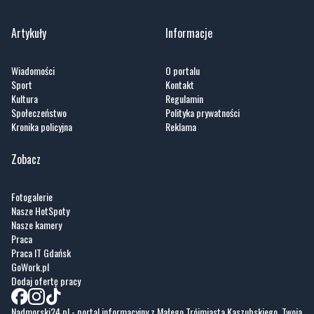
Wiadomości
O portalu
Sport
Kontakt
Kultura
Regulamin
Społeczeństwo
Polityka prywatności
Kronika policyjna
Reklama
Zobacz
Fotogalerie
Nasze HotSpoty
Nasze kamery
Praca
Praca IT Gdańsk
GoWork.pl
Dodaj ofertę pracy
Nadmorski24.pl - portal informacyjny z Małego Trójmiasta Kaszubskiego. Twoja
codzienna dawka najnowszych wiadomości z najbliższej okolicy. Informacje
społeczne, kulturalne i sportowe z Wejherowa, Pucka, Redy, Rumi i okolic.
Zawsze sprawdzone i aktualne info dla mieszkańców Małego Trójmiasta