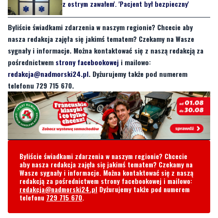
z ostrym zawałem'. 'Pacjent był bezpieczny'
Byliście świadkami zdarzenia w naszym regionie? Chcecie aby
nasza redakcja zajęła się jakimś tematem? Czekamy na Wasze
sygnały i informacje. Można kontaktować się z naszą redakcją za
pośrednictwem
strony facebookowej
i mailowo:
redakcja@nadmorski24.pl
. Dyżurujemy także pod numerem
telefonu 729 715 670.
Byliście świadkami zdarzenia w naszym regionie? Chcecie
aby nasza redakcja zajęła się jakimś tematem? Czekamy na
Wasze sygnały i informacje. Można kontaktować się z naszą
redakcją za pośrednictwem strony facebookowej i mailowo:
redakcja@nadmorski24.pl
Dyżurujemy także pod numerem
telefonu
729 715 670
.