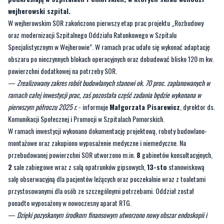
wejherowski szpital.
W wejherowskim SOR zakończono pierwszy etap prac projektu „Rozbudowy
oraz modernizacji Szpitalnego Oddziału Ratunkowego w Szpitalu
Specjalistycznym w Wejherowie”. W ramach prac udało się wykonać adaptację
obszaru po nieczynnych blokach operacyjnych oraz dobudować blisko 120 m kw.
powierzchni dodatkowej na potrzeby SOR.
—
Zrealizowany zakres robót budowlanych stanowi ok. 70 proc. zaplanowanych w
ramach całej inwestycji prac, zaś pozostała część zadania będzie wykonana w
pierwszym półroczu 2025 r.
- informuje
Małgorzata Pisarewicz
, dyrektor ds.
Komunikacji Społecznej i Promocji w Szpitalach Pomorskich.
W ramach inwestycji wykonano dokumentację projektową, roboty budowlano-
montażowe oraz zakupiono wyposażenie medyczne i niemedyczne. Na
przebudowanej powierzchni SOR utworzono m.in.
8
gabinetów konsultacyjnych,
2
sale zabiegowe wraz z salą opatrunków gipsowych,
13-sto
stanowiskową
salę obserwacyjną dla pacjentów leżących oraz poczekalnie wraz z toaletami
przystosowanymi dla osób ze szczególnymi potrzebami. Oddział został
ponadto wyposażony w nowoczesny aparat RTG.
—
Dzięki pozyskanym środkom finansowym utworzono nowy obszar endoskopii i