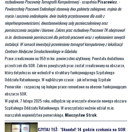
rozbudowano Pracownię Tomografii Komputerowej
- uzupełnia
Pisarewicz
. -
Powierzchnię Pracowni Endoskopii stanowią dwa gabinety zabiegowe, myjnia do
mycia i suszenia endoskopów, dwie toalety przystosowane dla osób z
niepełnosprawnościami, dwustanowiskową salę poznieczuleniową oraz
pomieszczenia socjalne i biurowe. Zakres prac rozbudowy Pracowni TK obejmował
m.in. dostosowanie pomieszczeń dla potrzeb pracowni wraz z wykonaniem nowych
instalacji. W ramach inwestycji przeniesiono tomograf komputerowy z lokalizacji
Centrum Medyczne Smoluchowskiego w Gdańsku.
Prace zrealizowano na 959 m kw. powierzchni użytkowej. Powstała dodatkowa
przestrzeń dla SOR. Zakres powyższych prac został zrealizowany na obszarze,
który dotychczas nie wchodził w struktury funkcjonującego Szpitalnego
Oddziału Ratunkowego. W najbliższym czasie - jak informują Szpitale
Pomorskie - rozpoczną się kolejne prace remontowe na obecnie funkcjonującym
obszarze SOR.
W piątek, 7 lutego 2025 roku, odbędzie się uroczyste otwarcie nowego obszaru
Szpitalnego Oddziału Ratunkowego. W uroczystości weźmie udział m.in.
marszałek województwa pomorskiego,
Mieczysław Struk
.
CZYTAJ TEŻ:
'Skandal! 14 godzin czekania na SOR