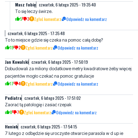
Masz fobię
czwartek, 6 lutego 2025 - 19:35:40
To się leczy świrze.
5
3
Zgłoś komentarz
Odpowiedz na komentarz
czwartek, 6 lutego 2025 - 17:35:48
To to miejsce gdzie się czeka na pomoc całą dobę?
19
2
Zgłoś komentarz
Odpowiedz na komentarz
Jan Kowalski
czwartek, 6 lutego 2025 - 17:50:19
Dobudowali za miliony dodatkowe metry kwadratowe żeby więcej
pacjentów mogło czekać na pomoc gratulacje
17
4
Zgłoś komentarz
Odpowiedz na komentarz
Pediatra
czwartek, 6 lutego 2025 - 17:51:02
Zaorać tą patologię i zasiać rzepak
8
7
Zgłoś komentarz
Odpowiedz na komentarz
Heniek
czwartek, 6 lutego 2025 - 17:54:15
7 lutego z odbędzie się uroczyste otwarcie parasola w d up ie