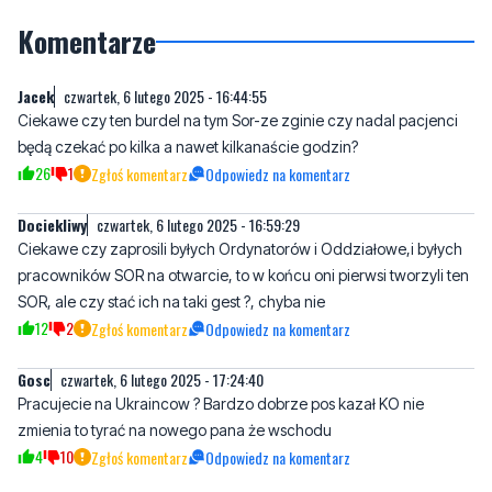
Komentarze
Jacek
czwartek, 6 lutego 2025 - 16:44:55
Ciekawe czy ten burdel na tym Sor-ze zginie czy nadal pacjenci
będą czekać po kilka a nawet kilkanaście godzin?
26
1
Zgłoś komentarz
Odpowiedz na komentarz
Dociekliwy
czwartek, 6 lutego 2025 - 16:59:29
Ciekawe czy zaprosili byłych Ordynatorów i Oddziałowe,i byłych
pracowników SOR na otwarcie, to w końcu oni pierwsi tworzyli ten
SOR, ale czy stać ich na taki gest ?, chyba nie
12
2
Zgłoś komentarz
Odpowiedz na komentarz
Gosc
czwartek, 6 lutego 2025 - 17:24:40
Pracujecie na Ukraincow ? Bardzo dobrze pos kazał KO nie
zmienia to tyrać na nowego pana że wschodu
4
10
Zgłoś komentarz
Odpowiedz na komentarz