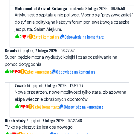
Muhamed al Aziz el Kutanga
niedziela, 9 lutego 2025 - 06:45:58
Artykuł jest o szpitalu a nie polityce. Mocno się "przyzwyczaiłeś"
do syfienia polityką na każdym forum ponieważ twoja czaszka
jest pusta. Salam Alejkum.
4
2
Zgłoś komentarz
Odpowiedz na komentarz
Kowalski
piątek, 7 lutego 2025 - 06:27:57
Super, będzie można wydłużyć kolejki i czas oczekiwania na
pomoc do tygodnia
14
3
Zgłoś komentarz
Odpowiedz na komentarz
Zawalski
piątek, 7 lutego 2025 - 12:52:27
Nowa przestrzeń, nowe możliwości tylko stara, zblazowana
ekipa wiecznie obrażonych dochtorów.
1
0
Zgłoś komentarz
Odpowiedz na komentarz
Niech służy !
piątek, 7 lutego 2025 - 07:27:48
Tylko się cieszyć że jest coś nowego.