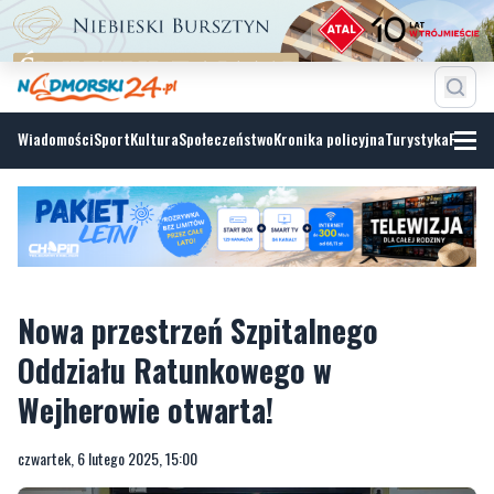
Wiadomości
Sport
Kultura
Społeczeństwo
Kronika policyjna
Turystyka
Fotoga
Nowa przestrzeń Szpitalnego
Oddziału Ratunkowego w
Wejherowie otwarta!
czwartek, 6 lutego 2025, 15:00