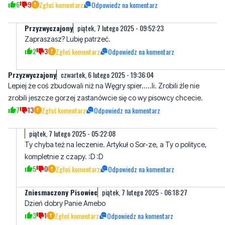
6
9
Zgłoś komentarz
Odpowiedz na komentarz
Przyzwyczajony
piątek, 7 lutego 2025 - 09:52:23
Zapraszasz? Lubię patrzeć.
2
3
Zgłoś komentarz
Odpowiedz na komentarz
Przyzwyczajony
czwartek, 6 lutego 2025 - 19:36:04
Lepiej że coś zbudowali niż na Węgry spier.....li. Zrobili źle nie
zrobili jeszcze gorzej zastanówcie się co wy pisowcy chcecie.
7
13
Zgłoś komentarz
Odpowiedz na komentarz
piątek, 7 lutego 2025 - 05:22:08
Ty chyba też na leczenie. Artykuł o Sor-ze, a Ty o polityce,
kompletnie z czapy. :D :D
5
0
Zgłoś komentarz
Odpowiedz na komentarz
Zniesmaczony Pisowiec
piątek, 7 lutego 2025 - 06:18:27
Dzień dobry Panie Amebo
3
1
Zgłoś komentarz
Odpowiedz na komentarz