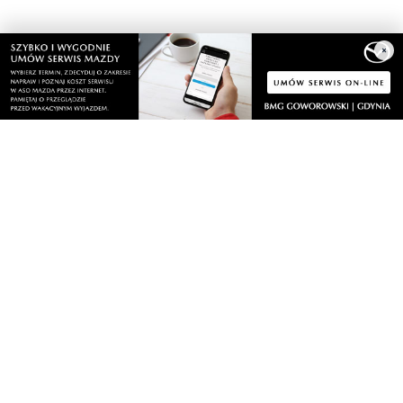
×
piątek, 7 sierpnia 2026
3
Więcej wraków dostępnych dla nurków. Urząd
Morski rozszerzył listę podwodnych atrakcji
piątek, 7 sierpnia 2026
MATERIAŁ PARTNERA
Co jeść przy zaparciach? Dieta, błonnik i
nawyki, które naprawdę działają
piątek, 7 sierpnia 2026
10
Łosie coraz częściej pojawiają się na
Półwyspie Helskim. Burmistrz chce nowych
znaków drogowych
piątek, 7 sierpnia 2026
23