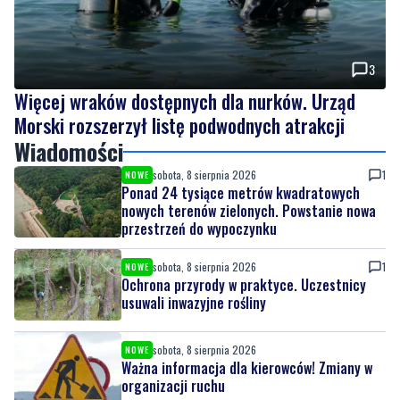
3
Więcej wraków dostępnych dla nurków. Urząd
Morski rozszerzył listę podwodnych atrakcji
Wiadomości
sobota, 8 sierpnia 2026
1
NOWE
Ponad 24 tysiące metrów kwadratowych
nowych terenów zielonych. Powstanie nowa
przestrzeń do wypoczynku
sobota, 8 sierpnia 2026
1
NOWE
Ochrona przyrody w praktyce. Uczestnicy
usuwali inwazyjne rośliny
sobota, 8 sierpnia 2026
NOWE
Ważna informacja dla kierowców! Zmiany w
organizacji ruchu