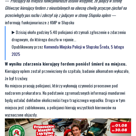
—
Pracujący na miejscu funkcjonariusze ustalili wstępnie, że jadący w stronę
Główczyc kierujący fordem z nieustalonych na obecną chwilę przyczyn zjechał na
przeciwległy pas ruchu i zderzył się z jadącym w stronę Słupska oplem
—
informują funkcjonariusze z KMP w Słupsku
▶️ Dzisiaj około godziny 5.40 policjanci otrzymali zgłoszenie o zdarzeniu
drogowym, do którego doszło w rejonie...
Opublikowany przez
Komenda Miejska Policji w Słupsku
Środa, 5 lutego
2025
W wyniku zdarzenia kierujący fordem poniósł śmierć na miejscu.
Kierujący oplem został przewieziony do szpitala, badanie alkomatem wykazało,
że był trzeźwy.
Na miejscu pracują policjanci, którzy wykonują czynności procesowe pod
nadzorem prokuratora. Na podstawie zgromadzonych informacji mundurowi
będą ustalać dokładne okoliczności tego tragicznego wypadku. Droga w tym
miejscu jest zablokowana, a policjanci kierują wszystkich kierowców na
wyznaczone objazdy.