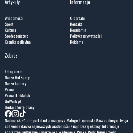
Artykuły
Informacje
Wiadomości
O portalu
Sport
Kontakt
Kultura
Regulamin
Społeczeństwo
Polityka prywatności
Kronika policyjna
Reklama
Zobacz
Fotogalerie
Nasze HotSpoty
Nasze kamery
Praca
Praca IT Gdańsk
GoWork.pl
Dodaj ofertę pracy
Nadmorski24.pl - portal informacyjny z Małego Trójmiasta Kaszubskiego. Twoja
codzienna dawka najnowszych wiadomości z najbliższej okolicy. Informacje
społeczne, kulturalne i sportowe z Wejherowa, Pucka, Redy, Rumi i okolic.