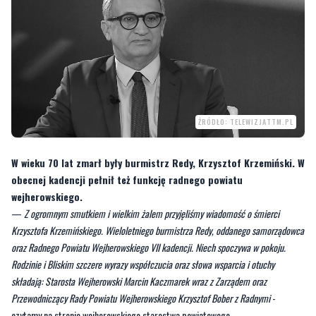
ŹRÓDŁO: TELEWIZJATTM.PL
W wieku 70 lat zmarł były burmistrz Redy, Krzysztof Krzemiński. W
obecnej kadencji pełnił też funkcję radnego powiatu
wejherowskiego.
—
Z ogromnym smutkiem i wielkim żalem przyjęliśmy wiadomość o śmierci
Krzysztofa Krzemińskiego. Wieloletniego burmistrza Redy, oddanego samorządowca
oraz Radnego Powiatu Wejherowskiego VII kadencji. Niech spoczywa w pokoju.
Rodzinie i Bliskim szczere wyrazy współczucia oraz słowa wsparcia i otuchy
składają: Starosta Wejherowski Marcin Kaczmarek wraz z Zarządem oraz
Przewodniczący Rady Powiatu Wejherowskiego Krzysztof Bober z Radnymi
-
czytamy na stronie wejherowskiego starostwa powiatowego.
Krzysztof Krzemiński pełnił funkcję burmistrza Redy przez 18 lat, od 2006 do
2024 roku. Wcześniej był zastępcą burmistrza w pierwszej i drugiej kadencji
oraz radnym Rady Powiatu Wejherowskiego w trzeciej i czwartej kadencji. Był