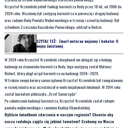
członkiem Zrzeszenia Kaszubsko-Pomorskiego, oddział w Redzie.
CZYTAJ TEŻ:
Zmarł weteran wojenny i bohater II
wojny światowej
W 2024 roku Krzysztof Krzemiński zdecydował nie ubiegać się o kolejną
kadencję na stanowisku burmistrza Redy. Jego następcą został Mateusz
Richert, który objął urząd burmistrza na kadencję 2024–2029.
W trakcie swojej kariery samorządowej Krzysztof Krzemiński był zaangażowany
w rozwój miasta oraz uczestniczył w wielu inicjatywach lokalnych. W 2014 roku
został laureatem plebiscytu „Orzeł Samorządu”.
Po zakończeniu kadencji burmistrza, Krzysztof Krzemiński został radnym
powiatu wejherowskiego z ramienia Koalicji Obywatelskiej.
Byliście świadkami zdarzenia w naszym regionie? Chcecie aby
nasza redakcja zajęła się jakimś tematem? Czekamy na Wasze
sygnały i informacje. Można kontaktować się z naszą redakcją za
pośrednictwem
strony facebookowej
i mailowo:
redakcja@nadmorski24.pl
. Dyżurujemy także pod numerem
telefonu 729 715 670.