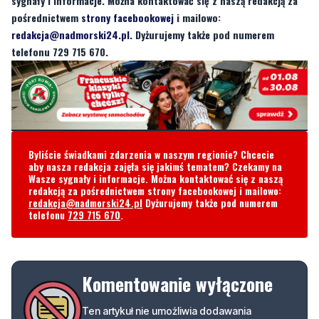
Byliście świadkami zdarzenia w naszym regionie? Chcecie
aby nasza redakcja zajęła się jakimś tematem? Czekamy na
Wasze sygnały i informacje. Można kontaktować się z naszą
redakcją za pośrednictwem strony facebookowej i mailowo:
redakcja@nadmorski24.pl
Dyżurujemy także pod numerem
telefonu
729 715 670
.
Komentowanie wyłączone
Ten artykuł nie umożliwia dodawania
komentarzy. Opcja komentowania została
wyłączona przez autora lub redakcję.