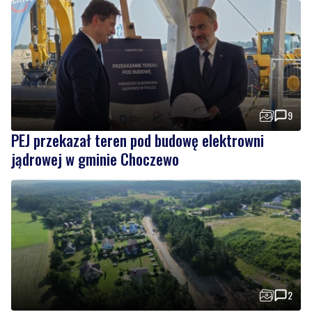
9
PEJ przekazał teren pod budowę elektrowni
jądrowej w gminie Choczewo
2
Trwa kolejny etap przebudowy i modernizacji
drogi prowadzącej do Dębek
Wiadomości