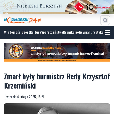
Wiadomości
Sport
Kultura
Społeczeństwo
Kronika policyjna
Turystyka
Fotoga
Zmarł były burmistrz Redy Krzysztof
Krzemiński
wtorek, 4 lutego 2025, 16:21