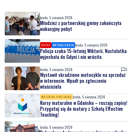
Młodzież z partnerskiej gminy zakończyła
wakacyjny pobyt
środa, 5 sierpnia 2026
WAŻNE
AKTUALIZACJA
Policja szuka 15-letniej Wiktorii. Nastolatka
wyjechała do Gdyni i nie wróciła
środa, 5 sierpnia 2026
3
Wystawił skradzione motocykle na sprzedaż
w internecie. Wpadł po zgłoszeniu
właściciela
środa, 5 sierpnia 2026
MATERIAŁ PARTNERA
Kursy maturalne w Gdańsku – ruszają zapisy!
Przygotuj się do matury z Szkołą Effective
Teaching!
środa, 5 sierpnia 2026
Rekordowa frekwencja na rodzinnym pikniku
ekologicznym