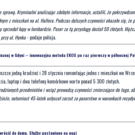
ę sprawą. Kryminalni analizując zdobyte informacje, ustalili, że pokrzywdzo
nym z mieszkań na al. Hallera. Podczas dalszych czynności okazało się, że 
y sprzedał łupy w lombardzie. Paser za tą przysługę dostał 50 złotych. Mężc
 przy ul. Hynka
- podaje policja.
ucnej w Gdyni – innowacyjna metoda EKOS po raz pierwszy w północnej Po
jeszcze jedną kradzież i 28 stycznia remontując jedno z mieszkań we Wrze
ędzia, laptop i dwa telefony komórkowe warte ponad 5 300 złotych.
kradzionych przedmiotów i wciąż prowadzą czynności zmierzające do tego, a
dzieże, natomiast 45-latek usłyszał zarzut za paserstwo w warunkach recydy
 wrócić do domu. Służby postawione na nogi