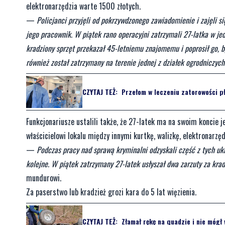
elektronarzędzia warte 1500 złotych.
—
Policjanci przyjęli od pokrzywdzonego zawiadomienie i zajęli si
jego pracownik. W piątek rano operacyjni zatrzymali 27-latka w jed
kradziony sprzęt przekazał 45-letniemu znajomemu i poprosił go, b
również został zatrzymany na terenie jednej z działek ogrodniczych
CZYTAJ TEŻ:
Przełom w leczeniu zatorowości pł
Funkcjonariusze ustalili także, że 27-latek ma na swoim koncie 
właścicielowi lokalu między innymi kurtkę, walizkę, elektronarz
—
Podczas pracy nad sprawą kryminalni odzyskali część z tych u
kolejne. W piątek zatrzymany 27-latek usłyszał dwa zarzuty za kra
mundurowi.
Za paserstwo lub kradzież grozi kara do 5 lat więzienia.
CZYTAJ TEŻ:
Złamał rękę na quadzie i nie mógł