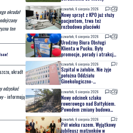
czwartek, 6 sierpnia 2026
7
nego okradał
Nowy sprzęt z KPO już służy
podejrzany
pacjentom, trwa też
rozbudowa placówki
zyzna ten
czwartek, 6 sierpnia 2026
4
Urodziny Biura Obsługi
Klienta w Pucku. Były
promocje, porady i atrakcje
lsce!
dla najmłodszych
czwartek, 6 sierpnia 2026
7
Szpital w żałobie. Nie żyje
szczu, ukradł
położna Oddziału
Ginekologiczno-
Położniczego
by odzyskać
czwartek, 6 sierpnia 2026
2
wy
- informują
Nowy odcinek szlaku
rowerowego nad Bałtykiem.
Powodem zmiany budowa
elektrowni jądrowej
czwartek, 6 sierpnia 2026
2
Pół wieku razem. Wyjątkowy
jubileusz małżonków w