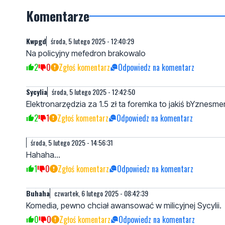
Komentarze
Kwpgd
środa, 5 lutego 2025 - 12:40:29
Na policyjny mefedron brakowalo
2
0
Zgłoś komentarz
Odpowiedz na komentarz
Sycylia
środa, 5 lutego 2025 - 12:42:50
Elektronarzędzia za 1.5 zł ta foremka to jakiś bYznesm
2
1
Zgłoś komentarz
Odpowiedz na komentarz
środa, 5 lutego 2025 - 14:56:31
Hahaha...
1
0
Zgłoś komentarz
Odpowiedz na komentarz
Buhaha
czwartek, 6 lutego 2025 - 08:42:39
Komedia, pewno chciał awansować w milicyjnej Sycylii.
0
0
Zgłoś komentarz
Odpowiedz na komentarz