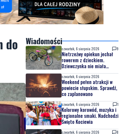
n do
Wiadomości
czwartek, 6 sierpnia 2026
9
Nietrzeźwy opiekun jechał
rowerem z dzieckiem.
Dziewczynka nie miała
kasku
czwartek, 6 sierpnia 2026
Weekend pełen atrakcji w
powiecie słupskim. Sprawdź,
co zaplanowano
czwartek, 6 sierpnia 2026
1
Kolorowy korowód, muzyka i
regionalne smaki. Nadchodzi
Święto Kociewia
czwartek, 6 sierpnia 2026
8