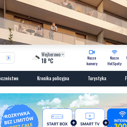
Wejherowo
Nasze
Nasze
o
18
C
kamery
HotSpoty
eczeństwo
Kronika policyjna
Turystyka
F