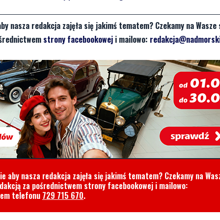
aby nasza redakcja zajęła się jakimś tematem? Czekamy na Wasze 
pośrednictwem
strony facebookowej
i mailowo:
redakcja@nadmorski
cie aby nasza redakcja zajęła się jakimś tematem? Czekamy na Was
edakcją za pośrednictwem strony facebookowej i mailowo:
rem telefonu
729 715 670
.