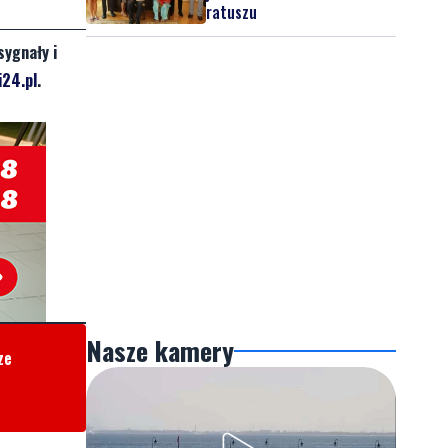
ratuszu
sygnały i
24.pl
.
Nasze kamery
ze