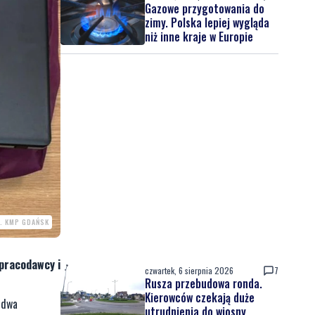
Gazowe przygotowania do
zimy. Polska lepiej wygląda
niż inne kraje w Europie
. KMP GDAŃSK
 pracodawcy i
czwartek, 6 sierpnia 2026
7
Rusza przebudowa ronda.
Kierowców czekają duże
 dwa
utrudnienia do wiosny