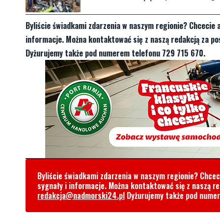
Byliście świadkami zdarzenia w naszym regionie? Chcecie 
informacje. Można kontaktować się z naszą redakcją za 
Dyżurujemy także pod numerem telefonu 729 715 670.
Byliście świadkami zdarzenia w naszym regionie? Chce
sygnały i informacje. Można kontaktować się z naszą r
redakcja@nadmorski24.pl
Dyżurujemy także pod nume