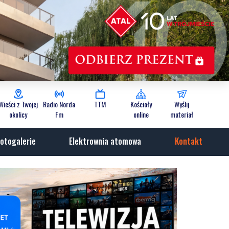
Wieści z Twojej
Radio Norda
TTM
Kościoły
Wyślij
okolicy
Fm
online
materiał
otogalerie
Elektrownia atomowa
Kontakt