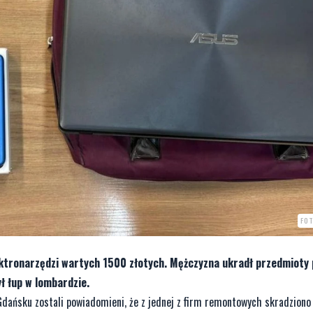
FOT
lektronarzędzi wartych 1500 złotych. Mężczyzna ukradł przedmioty
ł łup w lombardzie.
Gdańsku zostali powiadomieni, że z jednej z firm remontowych skradziono