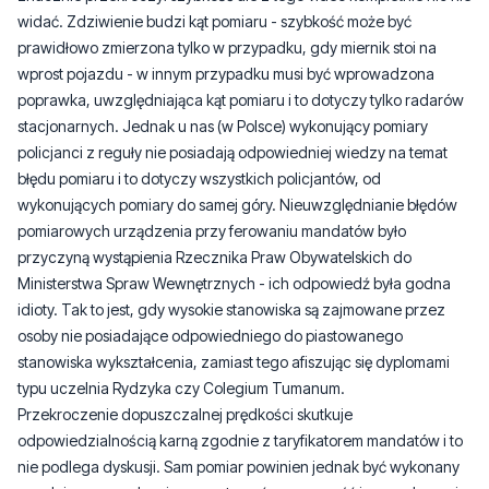
widać. Zdziwienie budzi kąt pomiaru - szybkość może być
prawidłowo zmierzona tylko w przypadku, gdy miernik stoi na
wprost pojazdu - w innym przypadku musi być wprowadzona
poprawka, uwzględniająca kąt pomiaru i to dotyczy tylko radarów
stacjonarnych. Jednak u nas (w Polsce) wykonujący pomiary
policjanci z reguły nie posiadają odpowiedniej wiedzy na temat
błędu pomiaru i to dotyczy wszystkich policjantów, od
wykonujących pomiary do samej góry. Nieuwzględnianie błędów
pomiarowych urządzenia przy ferowaniu mandatów było
przyczyną wystąpienia Rzecznika Praw Obywatelskich do
Ministerstwa Spraw Wewnętrznych - ich odpowiedź była godna
idioty. Tak to jest, gdy wysokie stanowiska są zajmowane przez
osoby nie posiadające odpowiedniego do piastowanego
stanowiska wykształcenia, zamiast tego afiszując się dyplomami
typu uczelnia Rydzyka czy Colegium Tumanum.
Przekroczenie dopuszczalnej prędkości skutkuje
odpowiedzialnością karną zgodnie z taryfikatorem mandatów i to
nie podlega dyskusji. Sam pomiar powinien jednak być wykonany