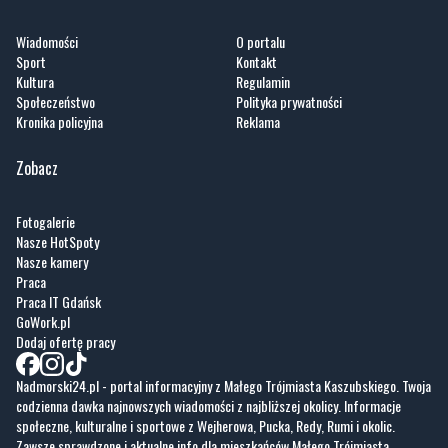
Wiadomości
O portalu
Sport
Kontakt
Kultura
Regulamin
Społeczeństwo
Polityka prywatności
Kronika policyjna
Reklama
Zobacz
Fotogalerie
Nasze HotSpoty
Nasze kamery
Praca
Praca IT Gdańsk
GoWork.pl
Dodaj ofertę pracy
Nadmorski24.pl - portal informacyjny z Małego Trójmiasta Kaszubskiego. Twoja
codzienna dawka najnowszych wiadomości z najbliższej okolicy. Informacje
społeczne, kulturalne i sportowe z Wejherowa, Pucka, Redy, Rumi i okolic.
Zawsze sprawdzone i aktualne info dla mieszkańców Małego Trójmiasta