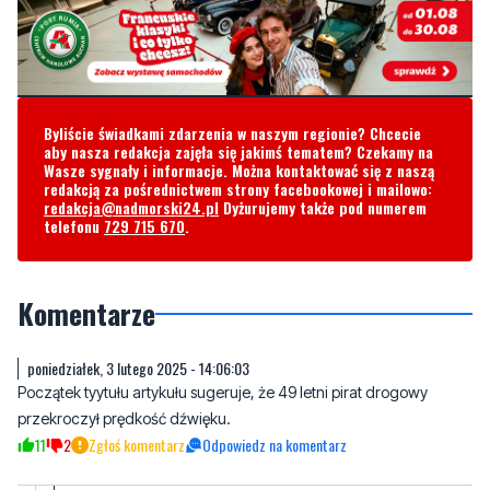
Byliście świadkami zdarzenia w naszym regionie? Chcecie
aby nasza redakcja zajęła się jakimś tematem? Czekamy na
Wasze sygnały i informacje. Można kontaktować się z naszą
redakcją za pośrednictwem strony facebookowej i mailowo:
redakcja@nadmorski24.pl
Dyżurujemy także pod numerem
telefonu
729 715 670
.
Komentarze
poniedziałek, 3 lutego 2025 - 14:06:03
Początek tyytułu artykułu sugeruje, że 49 letni pirat drogowy
przekroczył prędkość dźwięku.
11
2
Zgłoś komentarz
Odpowiedz na komentarz