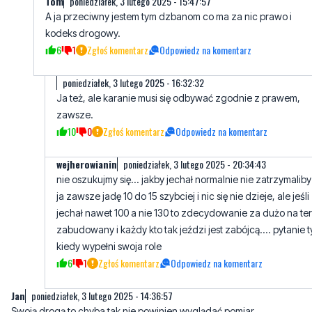
Tom
poniedziałek, 3 lutego 2025 - 15:47:57
A ja przeciwny jestem tym dzbanom co ma za nic prawo i
kodeks drogowy.
6
1
Zgłoś komentarz
Odpowiedz na komentarz
poniedziałek, 3 lutego 2025 - 16:32:32
Ja też, ale karanie musi się odbywać zgodnie z prawem,
zawsze.
10
0
Zgłoś komentarz
Odpowiedz na komentarz
wejherowianin
poniedziałek, 3 lutego 2025 - 20:34:43
nie oszukujmy się... jakby jechał normalnie nie zatrzymaliby
ja zawsze jadę 10 do 15 szybciej i nic się nie dzieje, ale jeśli
jechał nawet 100 a nie 130 to zdecydowanie za dużo na te
zabudowany i każdy kto tak jeździ jest zabójcą.... pytanie t
kiedy wypełni swoja role
6
1
Zgłoś komentarz
Odpowiedz na komentarz
Jan
poniedziałek, 3 lutego 2025 - 14:36:57
Swoją drogą to chyba tak nie powinien wyglądać pomiar