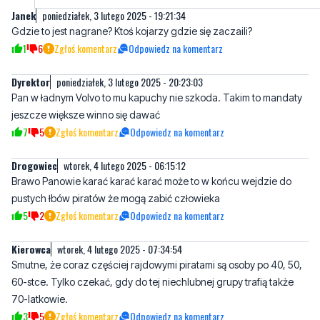
Janek
poniedziałek, 3 lutego 2025 - 19:21:34
Gdzie to jest nagrane? Ktoś kojarzy gdzie się zaczaili?
1
6
Zgłoś komentarz
Odpowiedz na komentarz
Dyrektor
poniedziałek, 3 lutego 2025 - 20:23:03
Pan w ładnym Volvo to mu kapuchy nie szkoda. Takim to mandaty
jeszcze większe winno się dawać
7
5
Zgłoś komentarz
Odpowiedz na komentarz
Drogowiec
wtorek, 4 lutego 2025 - 06:15:12
Brawo Panowie karać karać karać może to w końcu wejdzie do
pustych łbów piratów że mogą zabić człowieka
5
2
Zgłoś komentarz
Odpowiedz na komentarz
Kierowca
wtorek, 4 lutego 2025 - 07:34:54
Smutne, że coraz częściej rajdowymi piratami są osoby po 40, 50,
60-stce. Tylko czekać, gdy do tej niechlubnej grupy trafią także
70-latkowie.
3
5
Zgłoś komentarz
Odpowiedz na komentarz