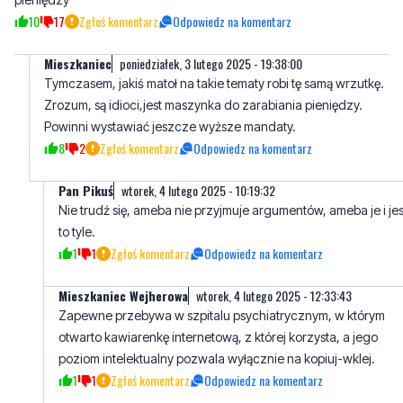
10
17
Zgłoś komentarz
Odpowiedz na komentarz
Mieszkaniec
poniedziałek, 3 lutego 2025 - 19:38:00
Tymczasem, jakiś matoł na takie tematy robi tę samą wrzutkę.
Zrozum, są idioci,jest maszynka do zarabiania pieniędzy.
Powinni wystawiać jeszcze wyższe mandaty.
8
2
Zgłoś komentarz
Odpowiedz na komentarz
Pan Pikuś
wtorek, 4 lutego 2025 - 10:19:32
Nie trudź się, ameba nie przyjmuje argumentów, ameba je i jes
to tyle.
1
1
Zgłoś komentarz
Odpowiedz na komentarz
Mieszkaniec Wejherowa
wtorek, 4 lutego 2025 - 12:33:43
Zapewne przebywa w szpitalu psychiatrycznym, w którym
otwarto kawiarenkę internetową, z której korzysta, a jego
poziom intelektualny pozwala wyłącznie na kopiuj-wklej.
1
1
Zgłoś komentarz
Odpowiedz na komentarz