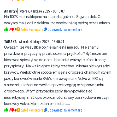
Analityk
wtorek, 4 lutego 2025 - 08:16:07
Na 100% miał naklejone na klapie bagażnika 8 gwiazdek. Oni
wszyscy mają coś z deklem i ze wściekłością pędzą przez miasto.
5
7
Zgłoś komentarz
Odpowiedz na komentarz
TABAKA
wtorek, 4 lutego 2025 - 18:49:24
Uważam, że wszystkie opinie są nie na miejscu. Nie znamy
prawdziwej przyczyny przekroczenia prędkości? Być może ten
kierowca śpieszył się do domu bo dostał ważny telefon i trochę
przyspieszył. Najważniejsze że był trzeźwy i nikomu nie wyrządził
krzywdy. Wielokrotnie spotkałem się na drodze z chamskim stylem
jazdy kierowców marki BMW, kierowcy marki Volvo w 99% są
stateczni i ułożeni oczywiście przestrzegają przepisów ruchu
drogowego. W tym przypadku żeby się wypowiedzieć
musielibyśmy znać opis okoliczności strony poszkodowanej czyli
kierowcy Volvo. Moim zdaniem niefart....
2
4
Zgłoś komentarz
Odpowiedz na komentarz