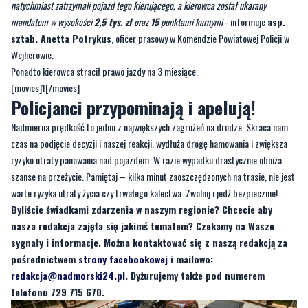
natychmiast zatrzymali pojazd tego kierującego, a kierowca został ukarany
mandatem w wysokości
2,5 tys. zł
oraz
15
punktami karnymi
- informuje
asp.
sztab. Anetta Potrykus
, oficer prasowy w Komendzie Powiatowej Policji w
Wejherowie.
Ponadto kierowca stracił prawo jazdy na 3 miesiące.
[movies]1[/movies]
Policjanci przypominają i apelują!
Nadmierna prędkość to jedno z największych zagrożeń na drodze. Skraca nam
czas na podjęcie decyzji i naszej reakcji, wydłuża drogę hamowania i zwiększa
ryzyko utraty panowania nad pojazdem. W razie wypadku drastycznie obniża
szanse na przeżycie. Pamiętaj – kilka minut zaoszczędzonych na trasie, nie jest
warte ryzyka utraty życia czy trwałego kalectwa. Zwolnij i jedź bezpiecznie!
Byliście świadkami zdarzenia w naszym regionie? Chcecie aby
nasza redakcja zajęła się jakimś tematem? Czekamy na Wasze
sygnały i informacje. Można kontaktować się z naszą redakcją za
pośrednictwem
strony facebookowej
i mailowo:
redakcja@nadmorski24.pl
. Dyżurujemy także pod numerem
telefonu 729 715 670.