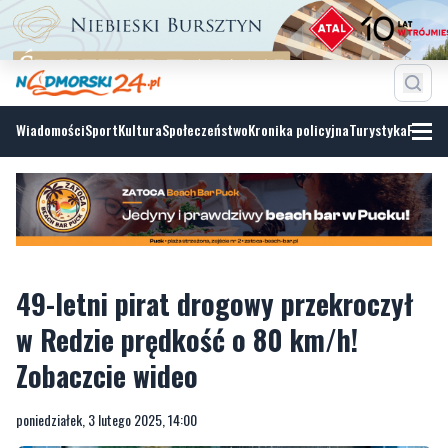
Wiadomości
Sport
Kultura
Społeczeństwo
Kronika policyjna
Turystyka
Fotoga
49-letni pirat drogowy przekroczył
w Redzie prędkość o 80 km/h!
Zobaczcie wideo
poniedziałek, 3 lutego 2025, 14:00