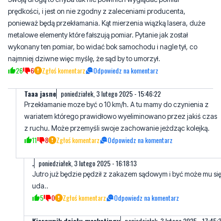
prędkości, i jest on nie zgodny z zaleceniami producenta,
ponieważ będą przekłamania. Kąt mierzenia wiązką lasera, duże
metalowe elementy które fałszują pomiar. Pytanie jak został
wykonany ten pomiar, bo widać bok samochodu i nagle tył, co
najmniej dziwne więc myślę, że sąd by to umorzył.
26
6
Zgłoś komentarz
Odpowiedz na komentarz
Taaa jasne
poniedziałek, 3 lutego 2025 - 15:46:22
Przekłamanie moze być o 10 km/h. A tu mamy do czynienia z
wariatem którego prawidłowo wyeliminowano przez jakiś czas
z ruchu. Może przemyśli swoje zachowanie jeżdząc kolejką.
11
8
Zgłoś komentarz
Odpowiedz na komentarz
.
poniedziałek, 3 lutego 2025 - 16:18:13
Jutro już będzie pędził z zakazem sądowym i być może mu si
uda..
5
0
Zgłoś komentarz
Odpowiedz na komentarz
Kierownik działu marketingu
poniedziałek, 3 lutego 2025 - 17:45: