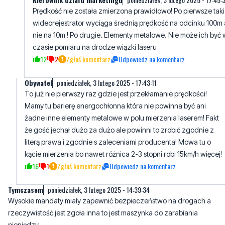
Prędkość nie została zmierzona prawidłowo! Po pierwsze taki
wideorejestrator wyciąga średnią prędkość na odcinku 100m 
nie na 10m ! Po drugie. Elementy metalowe. Nie może ich być 
czasie pomiaru na drodze wiązki laseru
12
2
Zgłoś komentarz
Odpowiedz na komentarz
Obywatel
poniedziałek, 3 lutego 2025 - 17:43:11
To już nie pierwszy raz gdzie jest przekłamanie prędkości!
Mamy tu barierę energochłonna która nie powinna być ani
żadne inne elementy metalowe w polu mierzenia laserem! Fakt
że gość jechał dużo za dużo ale powinni to zrobić zgodnie z
literą prawa i zgodnie s zaleceniami producenta! Mowa tu o
kącie mierzenia bo nawet różnica 2-3 stopni robi 15km/h więcej!
16
1
Zgłoś komentarz
Odpowiedz na komentarz
Tymczasem
poniedziałek, 3 lutego 2025 - 14:39:34
Wysokie mandaty miały zapewnić bezpieczeństwo na drogach a
rzeczywistość jest zgoła inna to jest maszynka do zarabiania
pieniędzy