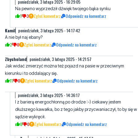
poniedziałek, 3 lutego 2025 - 16:29:05
Na pewno wyprzedził dźwięk twojego bąka synku
1
3
Zgłoś komentarz
Odpowiedz na komentarz
Kamil
poniedziałek, 3 lutego 2025 - 14:17:42
A nie był naj ebany?
2
0
Zgłoś komentarz
Odpowiedz na komentarz
Zbycholand
poniedziałek, 3 lutego 2025 - 14:21:57
Jak widać zmierzyć można też pojazd na pasie w przeciwnym
kierunku i to oddalający się.
11
0
Zgłoś komentarz
Odpowiedz na komentarz
poniedziałek, 3 lutego 2025 - 14:36:17
I z barierą energochłonną po drodze :-) ciekawy jestem
dłuższego kawałka, bo z tego jakby przycwaniaczył, to by się w
sądzie wykręcił.
8
0
Zgłoś komentarz
Odpowiedz na komentarz