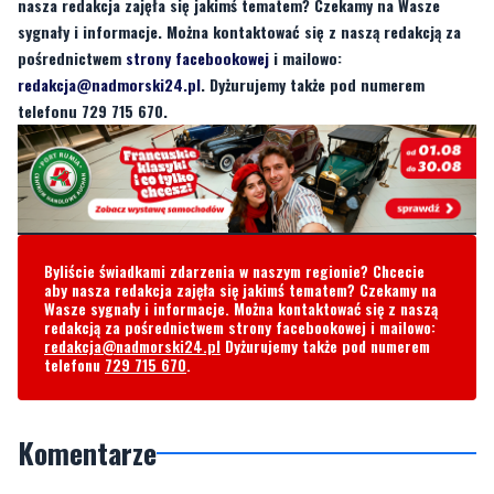
nasza redakcja zajęła się jakimś tematem? Czekamy na Wasze
sygnały i informacje. Można kontaktować się z naszą redakcją za
pośrednictwem
strony facebookowej
i mailowo:
redakcja@nadmorski24.pl
. Dyżurujemy także pod numerem
telefonu 729 715 670.
Byliście świadkami zdarzenia w naszym regionie? Chcecie
aby nasza redakcja zajęła się jakimś tematem? Czekamy na
Wasze sygnały i informacje. Można kontaktować się z naszą
redakcją za pośrednictwem strony facebookowej i mailowo:
redakcja@nadmorski24.pl
Dyżurujemy także pod numerem
telefonu
729 715 670
.
Komentarze