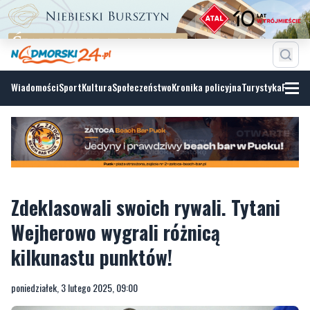
Wiadomości
Sport
Kultura
Społeczeństwo
Kronika policyjna
Turystyka
Fotoga
Zdeklasowali swoich rywali. Tytani
Wejherowo wygrali różnicą
kilkunastu punktów!
poniedziałek, 3 lutego 2025, 09:00