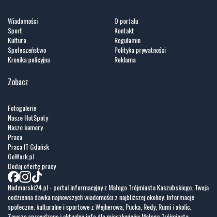
Wiadomości
O portalu
Sport
Kontakt
Kultura
Regulamin
Społeczeństwo
Polityka prywatności
Kronika policyjna
Reklama
Zobacz
Fotogalerie
Nasze HotSpoty
Nasze kamery
Praca
Praca IT Gdańsk
GoWork.pl
Dodaj ofertę pracy
Nadmorski24.pl - portal informacyjny z Małego Trójmiasta Kaszubskiego. Twoja
codzienna dawka najnowszych wiadomości z najbliższej okolicy. Informacje
społeczne, kulturalne i sportowe z Wejherowa, Pucka, Redy, Rumi i okolic.
Zawsze sprawdzone i aktualne info dla mieszkańców Małego Trójmiasta