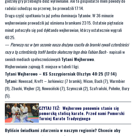
godziny gry przebiegło dość wyrównanie. Ale to gospodarze mieli powody do
radości schodząc na przerwę, bo prowadzili 17:14.
Druga część spotkania to już pełna dominacja Tytanów. W 36 minucie
wejherowianie prowadzili już ośmioma bramkami 23:15. Ostatnie piętnaście
minut potoczyło się pod dyktando wejherowian, którzy ostatecznie wygrali
40:25.
—
Pierwszy raz w tym sezonie nasza drużyna rzuciła do bramki rywali czterdzieści
razy a tą czterdziestą trafił bardzo skuteczny tego dnia Fabian Bach
- napisali w
swoich mediach społecznościowych
Tytani Wejherowo
.
Wejherowianie zajmują 8. miejsce w tabeli I ligi.
Tytani Wejherowo – KS Szczypiorniak Olsztyn 40:25 (17:14)
Tytani:
Nowosad, Kreft – Jurkiewicz (7 bramki), Wicon, Bach (7), Warmbier
(9), Zbucki, Wejher (3), Nowociński (7), Szymczak (2), Szafrański, Pohnke, Bury
(5).
CZYTAJ TEŻ:
Wejherowo ponownie stanie się
pomorską stolicą karate. Przed nami Pomorski
Turniej Karate Tradycyjnego
Byliście świadkami zdarzenia w naszym regionie? Chcecie aby