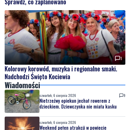
Sprawdź, co zaplanowano
1
Kolorowy korowód, muzyka i regionalne smaki.
Nadchodzi Święto Kociewia
Wiadomości
czwartek, 6 sierpnia 2026
9
Nietrzeźwy opiekun jechał rowerem z
dzieckiem. Dziewczynka nie miała kasku
czwartek, 6 sierpnia 2026
Weekend pełen atrakcji w powiecie