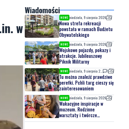
Wiadomości
niedziela, 9 sierpnia 2026
NOWE
in. w
Nowa strefa rekreacji
powstała w ramach Budżetu
Obywatelskiego
niedziela, 9 sierpnia 2026
NOWE
Wojskowe pojazdy, pokazy i
atrakcje. Jubileuszowy
Piknik Militarny
niedziela, 9 sierpnia 2026
1
NOWE
Tu można znaleźć prawdziwe
perełki. Pchli targ cieszy się
zainteresowaniem
niedziela, 9 sierpnia 2026
NOWE
Wakacyjne inspiracje w
muzeum. Rodzinne
warsztaty i twórcze
spotkania