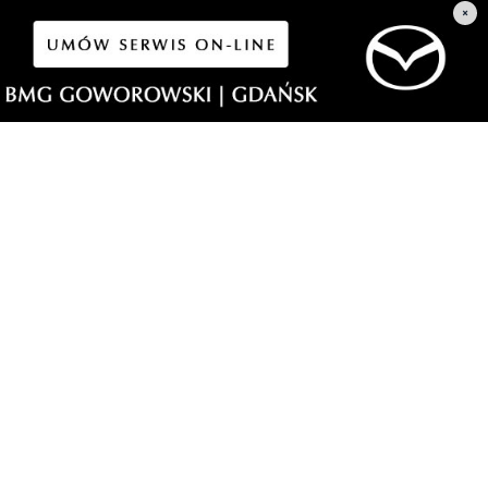
×
ż zapewne nie