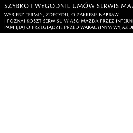
Apartament nawrockkiego
poniedziałek, 3 lutego 2025 - 13:38:57
A kiedy zajmą się IPNN , przecie tam prywatny był z pub
7
7
Zgłoś komentarz
Odpowiedz na komentarz
Ale z ciebie the bill
poniedziałek, 3 lutego 2025 - 21:43:51
O ile wiem to BON Żur odwiedza takie miejsca a sz
słyszałeś. I tak non żur uczciwie nie wygra. :)))
9
3
Zgłoś komentarz
Odpowiedz na komentarz
$$
poniedziałek, 3 lutego 2025 - 13:47:41
Szkoda..
3
3
Zgłoś komentarz
Odpowiedz na komentarz
Hobbit
poniedziałek, 3 lutego 2025 - 14:11:55
Moje uszanowanie, kłaniam się nisko !!! Piękna robota
13
1
Zgłoś komentarz
Odpowiedz na komentarz