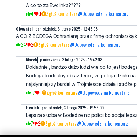
A co to za Ewelinka?????
4
0
Zgłoś komentarz
Odpowiedz na komentarz
Obywatel
poniedziałek, 3 lutego 2025 - 12:45:08
A CO Z BODEGA Ochranianą przez firmę ochroniarską któr
24
2
Zgłoś komentarz
Odpowiedz na komentarz
Marek
poniedziałek, 3 lutego 2025 - 19:42:08
Dokładnie , bardzo dużo ludzi wie co to jest bodega 
Bodega to idealny obraz tego , że policja działa n
najsłynniejszy burdel w Trójmieście działa i stróże 
17
1
Zgłoś komentarz
Odpowiedz na komentarz
Heniek
poniedziałek, 3 lutego 2025 - 19:56:09
Lepsza służba w Bodedze niż policji bo socjal lepsz
7
2
Zgłoś komentarz
Odpowiedz na komentarz