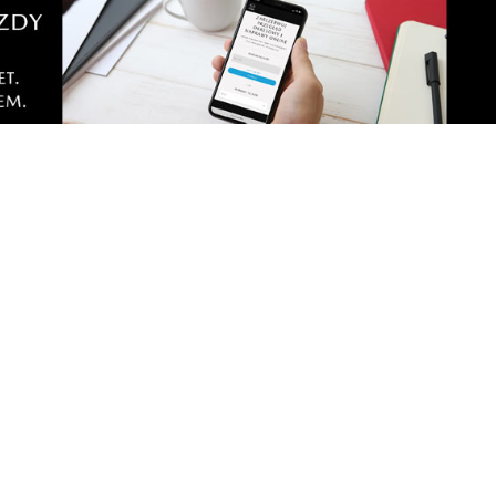
licznych
czególnie upodobał sobie burdel w Karpaczu ale o tym to ty ju