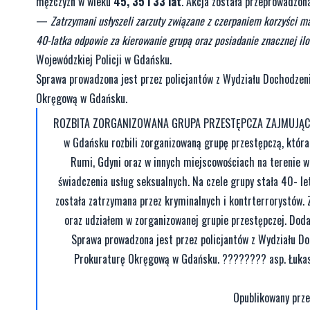
mężczyzn w wieku
45, 35 i 33 lat
. Akcja została przeprowadzon
—
Zatrzymani usłyszeli zarzuty związane z czerpaniem korzyści m
40-latka odpowie za kierowanie grupą oraz posiadanie znacznej ilo
Wojewódzkiej Policji w Gdańsku.
Sprawa prowadzona jest przez policjantów z Wydziału Dochodze
Okręgową w Gdańsku.
ROZBITA ZORGANIZOWANA GRUPA PRZESTĘPCZA ZAJMUJĄCA SI
w Gdańsku rozbili zorganizowaną grupę przestępczą, która
Rumi, Gdyni oraz w innych miejscowościach na terenie 
świadczenia usług seksualnych. Na czele grupy stała 40- l
została zatrzymana przez kryminalnych i kontrterrorystów. 
oraz udziałem w zorganizowanej grupie przestępczej. Doda
Sprawa prowadzona jest przez policjantów z Wydziału 
Prokuraturę Okręgową w Gdańsku. ????️????️ asp. Łuka
Opublikowany prz