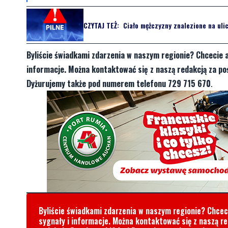
CZYTAJ TEŻ:
Ciało mężczyzny znalezione na uli
Byliście świadkami zdarzenia w naszym regionie? Chcecie 
informacje. Można kontaktować się z naszą redakcją za 
Dyżurujemy także pod numerem telefonu 729 715 670
.
Byliście świadkami zdarzenia w naszym regionie? Chce
sygnały i informacje. Można kontaktować się z naszą r