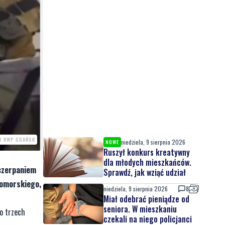
KU KWP GDAŃSK
niedziela, 9 sierpnia 2026
NOWE
Ruszył konkurs kreatywny
dla młodych mieszkańców.
 czerpaniem
Sprawdź, jak wziąć udział
pomorskiego,
niedziela, 9 sierpnia 2026
8
Miał odebrać pieniądze od
seniora. W mieszkaniu
no trzech
czekali na niego policjanci