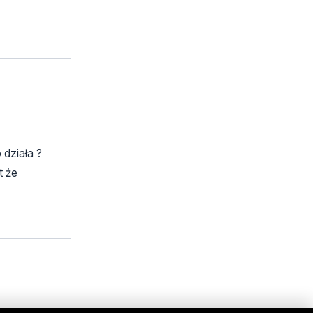
 działa ?
t że