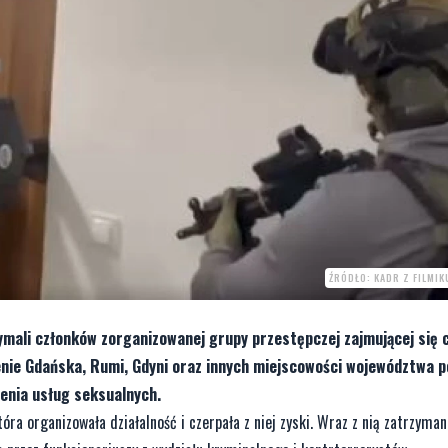
ŹRÓDŁO: KADR Z FILMI
zymali członków zorganizowanej grupy przestępczej zajmującej się
renie Gdańska, Rumi, Gdyni oraz innych miejscowości województwa 
enia usług seksualnych.
która organizowała działalność i czerpała z niej zyski. Wraz z nią zatrzyma