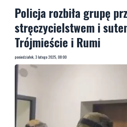
Policja rozbiła grupę pr
stręczycielstwem i sute
Trójmieście i Rumi
poniedziałek, 3 lutego 2025, 08:00