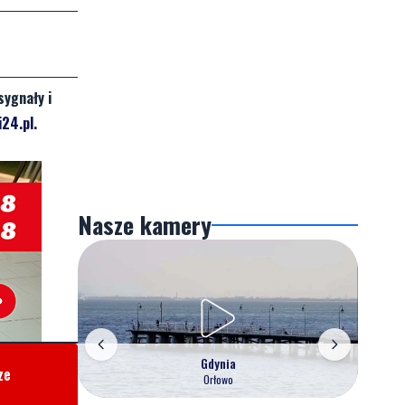
sygnały i
24.pl
.
Nasze kamery
Gdynia
ze
Orłowo