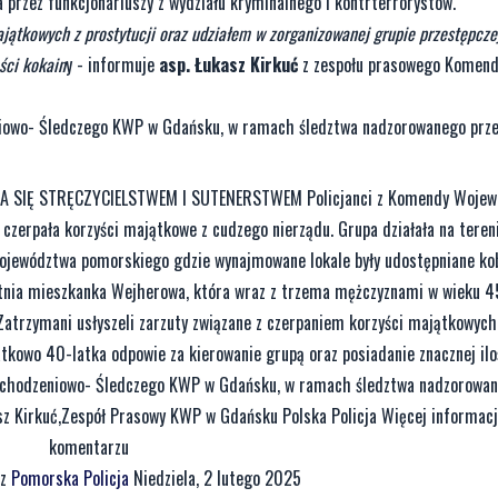
a przez funkcjonariuszy z wydziału kryminalnego i kontrterrorystów.
ajątkowych z prostytucji oraz udziałem w zorganizowanej grupie przestępcz
ści kokain
y - informuje
asp. Łukasz Kirkuć
z zespołu prasowego Komen
niowo- Śledczego KWP w Gdańsku, w ramach śledztwa nadzorowanego prze
Ę STRĘCZYCIELSTWEM I SUTENERSTWEM Policjanci z Komendy Wojewódz
 czerpała korzyści majątkowe z cudzego nierządu. Grupa działała na teren
województwa pomorskiego gdzie wynajmowane lokale były udostępniane ko
etnia mieszkanka Wejherowa, która wraz z trzema mężczyznami w wieku 45
Zatrzymani usłyszeli zarzuty związane z czerpaniem korzyści majątkowych 
tkowo 40-latka odpowie za kierowanie grupą oraz posiadanie znacznej iloś
Dochodzeniowo- Śledczego KWP w Gdańsku, w ramach śledztwa nadzorowan
sz Kirkuć,Zespół Prasowy KWP w Gdańsku Polska Policja Więcej informac
komentarzu
ez
Pomorska Policja
Niedziela, 2 lutego 2025