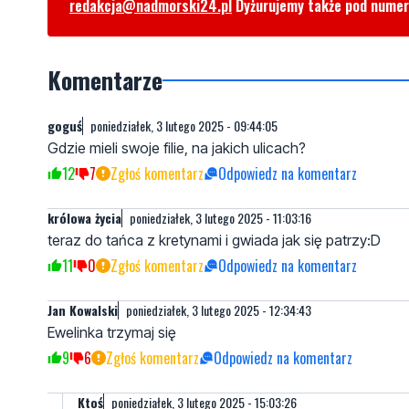
redakcja@nadmorski24.pl
Dyżurujemy także pod nume
Komentarze
goguś
poniedziałek, 3 lutego 2025 - 09:44:05
Gdzie mieli swoje filie, na jakich ulicach?
12
7
Zgłoś komentarz
Odpowiedz na komentarz
królowa życia
poniedziałek, 3 lutego 2025 - 11:03:16
teraz do tańca z kretynami i gwiada jak się patrzy:D
11
0
Zgłoś komentarz
Odpowiedz na komentarz
Jan Kowalski
poniedziałek, 3 lutego 2025 - 12:34:43
Ewelinka trzymaj się
9
6
Zgłoś komentarz
Odpowiedz na komentarz
Ktoś
poniedziałek, 3 lutego 2025 - 15:03:26