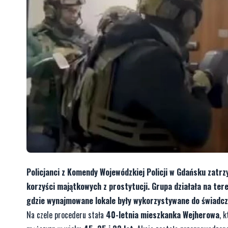
Policjanci z Komendy Wojewódzkiej Policji w Gdańsku zatr
korzyści majątkowych z prostytucji. Grupa działała na te
gdzie wynajmowane lokale były wykorzystywane do świadcz
Na czele procederu stała
40-letnia mieszkanka Wejherowa
, 