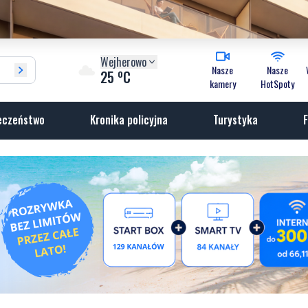
Wejherowo
Nasze
Nasze
o
25
C
kamery
HotSpoty
eczeństwo
Kronika policyjna
Turystyka
F