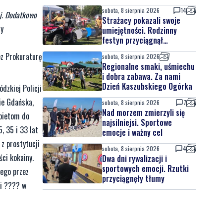
sobota, 8 sierpnia 2026
14
ej. Dodatkowo
Strażacy pokazali swoje
dy
umiejętności. Rodzinny
festyn przyciągnął
mieszkańców oraz gości
z Prokuraturę
sobota, 8 sierpnia 2026
Regionalne smaki, uśmiechu
i dobra zabawa. Za nami
Dzień Kaszubskiego Ogórka
kiej Policji
ie Gdańska,
sobota, 8 sierpnia 2026
7
Nad morzem zmierzyli się
bietom do
najsilniejsi. Sportowe
, 35 i 33 lat
emocje i ważny cel
z prostytucji
sobota, 8 sierpnia 2026
4
ci kokainy.
Dwa dni rywalizacji i
sportowych emocji. Rzutki
ego przez
przyciągnęły tłumy
ji ???? w