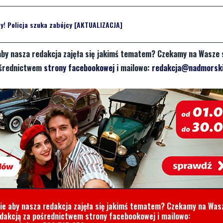
cy! Policja szuka zabójcy [AKTUALIZACJA]
aby nasza redakcja zajęła się jakimś tematem? Czekamy na Wasze 
pośrednictwem
strony facebookowej
i mailowo:
redakcja@nadmorski
cie aby nasza redakcja zajęła się jakimś tematem? Czekamy na Was
edakcją za pośrednictwem strony facebookowej i mailowo: