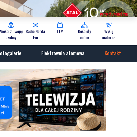
Wieści z Twojej
Radio Norda
TTM
Kościoły
Wyślij
okolicy
Fm
online
materiał
otogalerie
Elektrownia atomowa
Kontakt