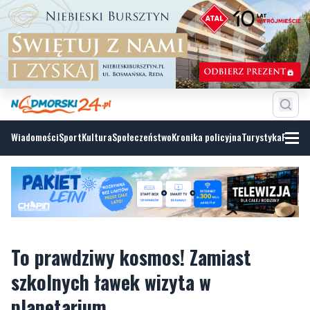
Wiadomości
Sport
Kultura
Społeczeństwo
Kronika policyjna
Turystyka
Fotoga
To prawdziwy kosmos! Zamiast
szkolnych ławek wizyta w
planetarium