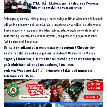
CZYTAJ TEŻ:
Ekologiczna rewolucja na Pomorzu.
Miliony na recykling i ochronę wydm
Dzieci przygotowały także plakaty przedstawiające Układ Słoneczny. W klasach
odbywały się naukowe aktywności, które angażowały wszystkich do odkrywania
fascynującego świata nauki. W oddziałach przedszkolnych królowały tematy
związane z planetami i wielkim odkryciami, co wprowadziło najmłodszych w
świat astronomii i kosmosu.
Byliście świadkami zdarzenia w naszym regionie? Chcecie aby
nasza redakcja zajęła się jakimś tematem? Czekamy na Wasze
sygnały i informacje. Można kontaktować się z naszą redakcją za
pośrednictwem
strony facebookowej
i mailowo:
redakcja@nadmorski24.pl
. Dyżurujemy także pod numerem
telefonu 729 715 670.