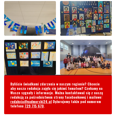
Byliście świadkami zdarzenia w naszym regionie? Chcecie
aby nasza redakcja zajęła się jakimś tematem? Czekamy na
Wasze sygnały i informacje. Można kontaktować się z naszą
redakcją za pośrednictwem strony facebookowej i mailowo:
redakcja@nadmorski24.pl
Dyżurujemy także pod numerem
telefonu
729 715 670
.