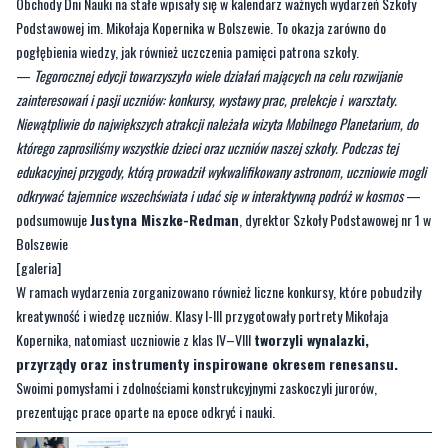
Obchody Dni Nauki na stałe wpisały się w kalendarz ważnych wydarzeń Szkoły
Podstawowej im. Mikołaja Kopernika w Bolszewie. To okazja zarówno do
pogłębienia wiedzy, jak również uczczenia pamięci patrona szkoły.
—
Tegorocznej edycji towarzyszyło wiele działań mających na celu rozwijanie
zainteresowań i pasji uczniów: konkursy, wystawy prac, prelekcje i warsztaty.
Niewątpliwie do największych atrakcji należała wizyta Mobilnego Planetarium, do
którego zaprosiliśmy wszystkie dzieci oraz uczniów naszej szkoły. Podczas tej
edukacyjnej przygody, którą prowadził wykwalifikowany astronom, uczniowie mogli
odkrywać tajemnice wszechświata i udać się w interaktywną podróż w kosmos
—
podsumowuje
Justyna Miszke-Redman
, dyrektor Szkoły Podstawowej nr 1 w
Bolszewie
[galeria]
W ramach wydarzenia zorganizowano również liczne konkursy, które pobudziły
kreatywność i wiedzę uczniów. Klasy I-III przygotowały portrety Mikołaja
Kopernika, natomiast uczniowie z klas IV–VIII
tworzyli wynalazki,
przyrządy oraz instrumenty inspirowane okresem renesansu.
Swoimi pomysłami i zdolnościami konstrukcyjnymi zaskoczyli jurorów,
prezentując prace oparte na epoce odkryć i nauki.