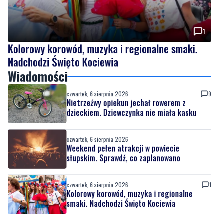
Kolorowy korowód, muzyka i regionalne smaki.
Nadchodzi Święto Kociewia
Wiadomości
czwartek, 6 sierpnia 2026
9
Nietrzeźwy opiekun jechał rowerem z
dzieckiem. Dziewczynka nie miała kasku
czwartek, 6 sierpnia 2026
Weekend pełen atrakcji w powiecie
słupskim. Sprawdź, co zaplanowano
czwartek, 6 sierpnia 2026
1
Kolorowy korowód, muzyka i regionalne
smaki. Nadchodzi Święto Kociewia
czwartek, 6 sierpnia 2026
7
Gazowe przygotowania do zimy. Polska lepiej
wygląda niż inne kraje w Europie