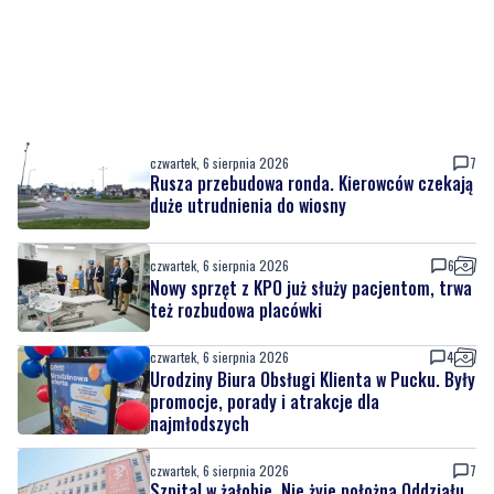
czwartek, 6 sierpnia 2026
7
Rusza przebudowa ronda. Kierowców czekają
duże utrudnienia do wiosny
czwartek, 6 sierpnia 2026
6
Nowy sprzęt z KPO już służy pacjentom, trwa
też rozbudowa placówki
czwartek, 6 sierpnia 2026
4
Urodziny Biura Obsługi Klienta w Pucku. Były
promocje, porady i atrakcje dla
najmłodszych
czwartek, 6 sierpnia 2026
7
Szpital w żałobie. Nie żyje położna Oddziału
Ginekologiczno-Położniczego
czwartek, 6 sierpnia 2026
2