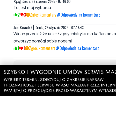
Ryży
środa, 29 stycznia 2025 - 07:46:00
To jest mój wyborca
2
3
Zgłoś komentarz
Odpowiedz na komentarz
Jan Kowalski
środa, 29 stycznia 2025 - 07:47:43
Widać przecież że uciekł z psychiatryka ma kaftan bezp
otworzyć pomógł sobie nogami
1
1
Zgłoś komentarz
Odpowiedz na komentarz
Napisz swój komentarz
Nie hejtuj, pisz kulturalnie i zgodne z prawem komen
"zgłoś nadużycie".
Imię / Podpis
O