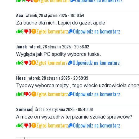
Aaa
wtorek, 28 stycznia 2025 - 18:10:54
Za trudne dla nich. Lepiej do gazet apele
6
0
Zgłoś komentarz
Odpowiedz na komentarz
Janek
wtorek, 28 stycznia 2025 - 20:56:02
Wygląda jak PO spolity wyborca tuska.
8
3
Zgłoś komentarz
Odpowiedz na komentarz
Hosc
wtorek, 28 stycznia 2025 - 20:59:39
Typowy wyborca mejzy , tego wiecie uzdrowiciela cho
0
2
Zgłoś komentarz
Odpowiedz na komentarz
Somsiad
środa, 29 stycznia 2025 - 05:40:08
A może on wyszedł w tej piżamie szukać sprawców?
5
0
Zgłoś komentarz
Odpowiedz na komentarz