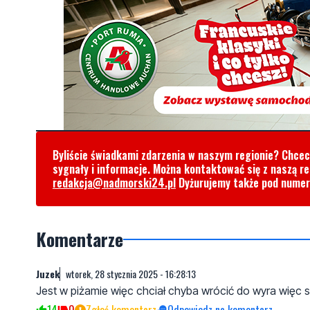
Byliście świadkami zdarzenia w naszym regionie? Chce
sygnały i informacje. Można kontaktować się z naszą r
redakcja@nadmorski24.pl
Dyżurujemy także pod nume
Komentarze
Juzek
wtorek, 28 stycznia 2025 - 16:28:13
Jest w piżamie więc chciał chyba wrócić do wyra więc
14
0
Zgłoś komentarz
Odpowiedz na komentarz