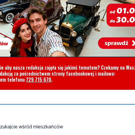
cie aby nasza redakcja zajęła się jakimś tematem? Czekamy na Was
edakcją za pośrednictwem strony facebookowej i mailowo:
rem telefonu
729 715 670
.
 szukajcie wśród mieszkańców