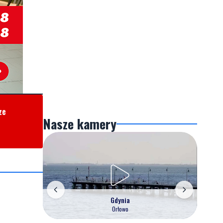
ze
Nasze kamery
Gdynia
Orłowo