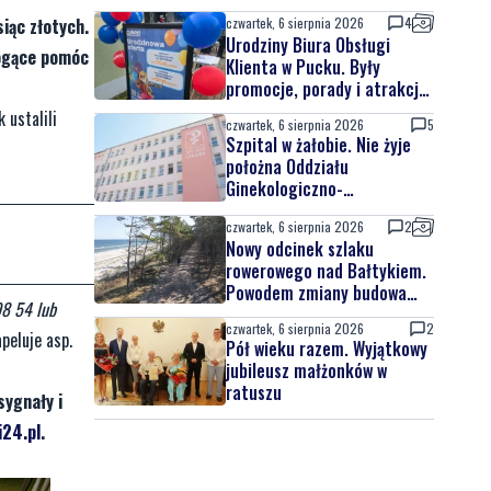
iąc złotych.
czwartek, 6 sierpnia 2026
4
Urodziny Biura Obsługi
mogące pomóc
Klienta w Pucku. Były
promocje, porady i atrakcje
dla najmłodszych
 ustalili
czwartek, 6 sierpnia 2026
5
Szpital w żałobie. Nie żyje
położna Oddziału
Ginekologiczno-
Położniczego
czwartek, 6 sierpnia 2026
2
Nowy odcinek szlaku
rowerowego nad Bałtykiem.
Powodem zmiany budowa
98 54 lub
elektrowni jądrowej
czwartek, 6 sierpnia 2026
2
peluje asp.
Pół wieku razem. Wyjątkowy
jubileusz małżonków w
ratuszu
sygnały i
24.pl
.