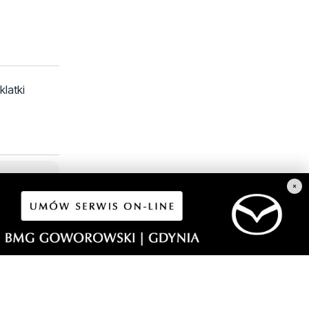
latki
×