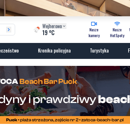
Wejherowo
Nasze
Nasze
o
19
C
kamery
HotSpoty
eczeństwo
Kronika policyjna
Turystyka
F