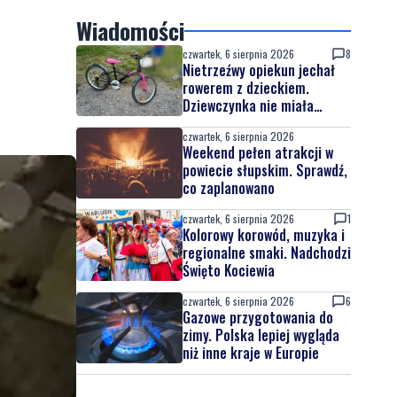
Wiadomości
czwartek, 6 sierpnia 2026
8
Nietrzeźwy opiekun jechał
rowerem z dzieckiem.
Dziewczynka nie miała
kasku
czwartek, 6 sierpnia 2026
Weekend pełen atrakcji w
powiecie słupskim. Sprawdź,
co zaplanowano
czwartek, 6 sierpnia 2026
1
Kolorowy korowód, muzyka i
regionalne smaki. Nadchodzi
Święto Kociewia
czwartek, 6 sierpnia 2026
6
Gazowe przygotowania do
zimy. Polska lepiej wygląda
niż inne kraje w Europie