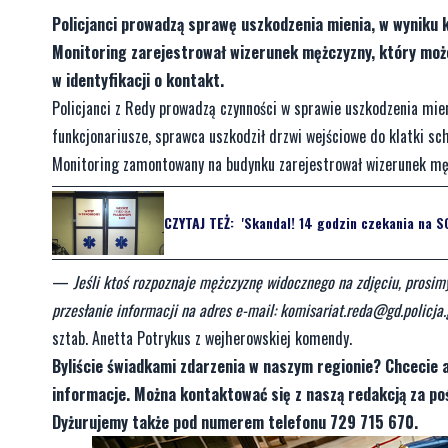
Policjanci prowadzą sprawę uszkodzenia mienia, w wyniku k
Monitoring zarejestrował wizerunek mężczyzny, który moż
w identyfikacji o kontakt.
Policjanci z Redy prowadzą czynności w sprawie uszkodzenia mieni
funkcjonariusze, sprawca uszkodził drzwi wejściowe do klatki sc
Monitoring zamontowany na budynku zarejestrował wizerunek mę
CZYTAJ TEŻ:
'Skandal! 14 godzin czekania na S
—
Jeśli ktoś rozpoznaje mężczyznę widocznego na zdjęciu, prosi
przesłanie informacji na adres e-mail:
komisariat.reda@gd.policja.
sztab. Anetta Potrykus z wejherowskiej komendy.
Byliście świadkami zdarzenia w naszym regionie? Chcecie 
informacje. Można kontaktować się z naszą redakcją za 
Dyżurujemy także pod numerem telefonu 729 715 670.