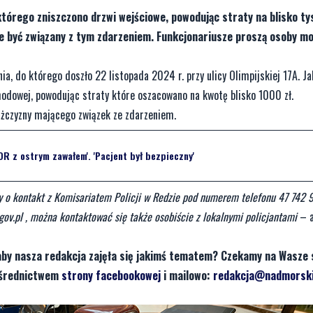
tórego zniszczono drzwi wejściowe, powodując straty na blisko tys
e być związany z tym zdarzeniem. Funkcjonariusze proszą osoby 
a, do którego doszło 22 listopada 2024 r. przy ulicy Olimpijskiej 17A. Jak
hodowej, powodując straty które oszacowano na kwotę blisko 1000 zł.
żczyzny mającego związek ze zdarzeniem.
OR z ostrym zawałem'. 'Pacjent był bezpieczny'
my o kontakt z Komisariatem Policji w Redzie pod numerem telefonu 47 742 
gov.pl
, można kontaktować się także osobiście z lokalnymi policjantami
– a
aby nasza redakcja zajęła się jakimś tematem? Czekamy na Wasze 
pośrednictwem
strony facebookowej
i mailowo:
redakcja@nadmorski