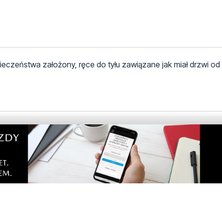
ieczeństwa założony, ręce do tyłu zawiązane jak miał drzwi od k
tarze! Jeśli widzisz niestosowny wpis - kliknij
dpowiedz