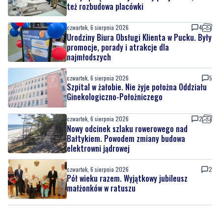
też rozbudowa placówki
czwartek, 6 sierpnia 2026
4
Urodziny Biura Obsługi Klienta w Pucku. Były
promocje, porady i atrakcje dla
najmłodszych
czwartek, 6 sierpnia 2026
5
Szpital w żałobie. Nie żyje położna Oddziału
Ginekologiczno-Położniczego
czwartek, 6 sierpnia 2026
2
Nowy odcinek szlaku rowerowego nad
Bałtykiem. Powodem zmiany budowa
elektrowni jądrowej
czwartek, 6 sierpnia 2026
2
Pół wieku razem. Wyjątkowy jubileusz
małżonków w ratuszu