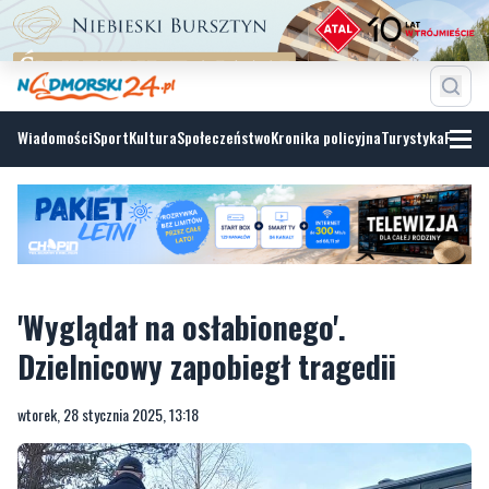
Wiadomości
Sport
Kultura
Społeczeństwo
Kronika policyjna
Turystyka
Fotoga
'Wyglądał na osłabionego'.
Dzielnicowy zapobiegł tragedii
wtorek, 28 stycznia 2025, 13:18