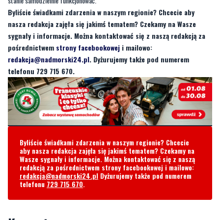
stanie samodzielnie funkcjonować.
Byliście świadkami zdarzenia w naszym regionie? Chcecie aby
nasza redakcja zajęła się jakimś tematem? Czekamy na Wasze
sygnały i informacje. Można kontaktować się z naszą redakcją za
pośrednictwem
strony facebookowej
i mailowo:
redakcja@nadmorski24.pl
. Dyżurujemy także pod numerem
telefonu 729 715 670.
Byliście świadkami zdarzenia w naszym regionie? Chcecie
aby nasza redakcja zajęła się jakimś tematem? Czekamy na
Wasze sygnały i informacje. Można kontaktować się z naszą
redakcją za pośrednictwem strony facebookowej i mailowo:
redakcja@nadmorski24.pl
Dyżurujemy także pod numerem
telefonu
729 715 670
.