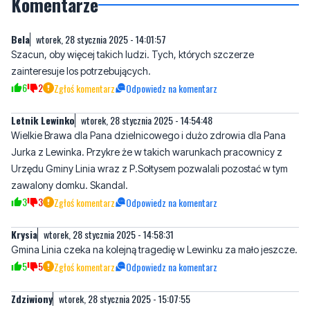
Komentarze
Bela
wtorek, 28 stycznia 2025 - 14:01:57
Szacun, oby więcej takich ludzi. Tych, których szczerze
zainteresuje los potrzebujących.
6
2
Zgłoś komentarz
Odpowiedz na komentarz
Letnik Lewinko
wtorek, 28 stycznia 2025 - 14:54:48
Wielkie Brawa dla Pana dzielnicowego i dużo zdrowia dla Pana
Jurka z Lewinka. Przykre że w takich warunkach pracownicy z
Urzędu Gminy Linia wraz z P.Sołtysem pozwalali pozostać w tym
zawalony domku. Skandal.
3
3
Zgłoś komentarz
Odpowiedz na komentarz
Krysia
wtorek, 28 stycznia 2025 - 14:58:31
Gmina Linia czeka na kolejną tragedię w Lewinku za mało jeszcze.
5
5
Zgłoś komentarz
Odpowiedz na komentarz
Zdziwiony
wtorek, 28 stycznia 2025 - 15:07:55