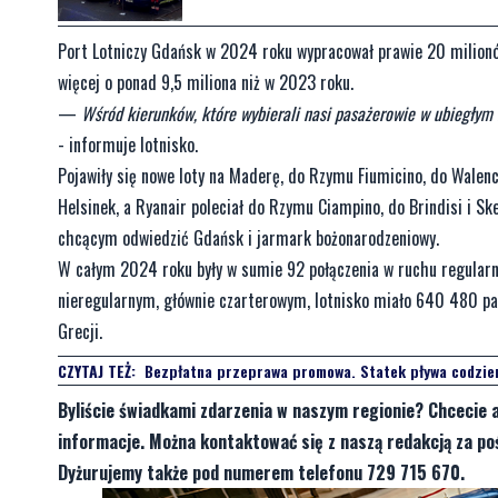
Port Lotniczy Gdańsk w 2024 roku wypracował prawie 20 milionów
więcej o ponad 9,5 miliona niż w 2023 roku.
—
Wśród kierunków, które wybierali nasi pasażerowie w ubiegłym
- informuje lotnisko.
Pojawiły się nowe loty na Maderę, do Rzymu Fiumicino, do Walencj
Helsinek, a Ryanair poleciał do Rzymu Ciampino, do Brindisi i 
chcącym odwiedzić Gdańsk i jarmark bożonarodzeniowy.
W całym 2024 roku były w sumie 92 połączenia w ruchu regularnym
nieregularnym, głównie czarterowym, lotnisko miało 640 480 pasa
Grecji.
CZYTAJ TEŻ:
Bezpłatna przeprawa promowa. Statek pływa codzie
Byliście świadkami zdarzenia w naszym regionie? Chcecie 
informacje. Można kontaktować się z naszą redakcją za 
Dyżurujemy także pod numerem telefonu 729 715 670.