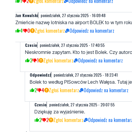
1
2
Zgłoś komentarz
Odpowiedz na komentarz
Jan Kowalski
poniedziałek, 27 stycznia 2025 - 16:09:48
Zmieńcie nazwę lotniska na airport BOLEK to w tym rok
4
0
Zgłoś komentarz
Odpowiedz na komentarz
Czesio
poniedziałek, 27 stycznia 2025 - 17:40:55
Nieskromnie zapytam. Kto to jest Bolek. Czy auto
3
1
Zgłoś komentarz
Odpowiedz na komentarz
Odpowiedzź
poniedziałek, 27 stycznia 2025 - 18:23:41
Bolek to według PISowców Lech Wałęsa. Tutaj je
2
4
Zgłoś komentarz
Odpowiedz na komentarz
Czesio
poniedziałek, 27 stycznia 2025 - 20:07:55
Dziękuję za wyjaśnienie.
2
2
Zgłoś komentarz
Odpowiedz na komentar