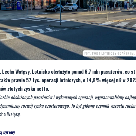
FOT. PORT LOTNICZY GDAŃSK IM.
. Lecha Wałęsy. Lotnisko obsłużyło ponad 6,7 mln pasażerów, co s
że prawie 57 tys. operacji lotniczych, o 14,8% więcej niż w 202
ów złotych zysku netto.
 liczbie obsłużonych pasażerów i wykonanych operacji, wypracowaliśmy najleps
o dynamiczny rozwój rynku czarterowego. To był główny czynnik wzrostu ruch
cha Wałęsy.
ą syreny