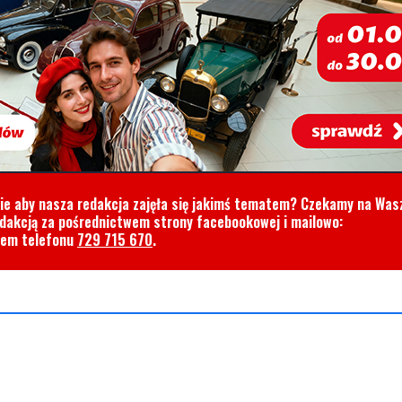
cie aby nasza redakcja zajęła się jakimś tematem? Czekamy na Was
edakcją za pośrednictwem strony facebookowej i mailowo:
rem telefonu
729 715 670
.