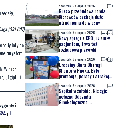
czwartek, 6 sierpnia 2026
7
Rusza przebudowa ronda.
rzedaży,
Kierowców czekają duże
utrudnienia do wiosny
haga (391 607)
czwartek, 6 sierpnia 2026
7
Nowy sprzęt z KPO już służy
pacjentom, trwa też
róciły loty do
rozbudowa placówki
wane turystom,
czwartek, 6 sierpnia 2026
4
Urodziny Biura Obsługi
ch. W ruchu
Klienta w Pucku. Były
promocje, porady i atrakcje
ji, Egiptu i
dla najmłodszych
czwartek, 6 sierpnia 2026
8
Szpital w żałobie. Nie żyje
położna Oddziału
Ginekologiczno-
sygnały i
Położniczego
24.pl
.