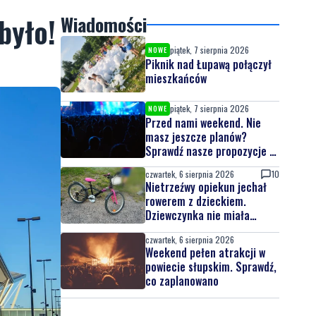
było!
Wiadomości
piątek, 7 sierpnia 2026
NOWE
Piknik nad Łupawą połączył
mieszkańców
piątek, 7 sierpnia 2026
NOWE
Przed nami weekend. Nie
masz jeszcze planów?
Sprawdź nasze propozycje w
powiecie wejherowskim i
czwartek, 6 sierpnia 2026
10
puckim
Nietrzeźwy opiekun jechał
rowerem z dzieckiem.
Dziewczynka nie miała
kasku
czwartek, 6 sierpnia 2026
Weekend pełen atrakcji w
powiecie słupskim. Sprawdź,
co zaplanowano