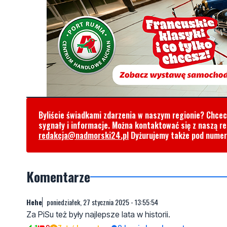
Byliście świadkami zdarzenia w naszym regionie? Chce
sygnały i informacje. Można kontaktować się z naszą r
redakcja@nadmorski24.pl
Dyżurujemy także pod nume
Komentarze
Hehe
poniedziałek, 27 stycznia 2025 - 13:55:54
Za PiSu też były najlepsze lata w historii.