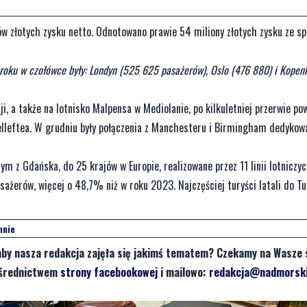
 złotych zysku netto. Odnotowano prawie 54 miliony złotych zysku ze sp
 roku w czołówce były: Londyn (525 625 pasażerów), Oslo (476 880) i Kopen
i, a także na lotnisko Malpensa w Mediolanie, po kilkuletniej przerwie pow
Skelleftea. W grudniu były połączenia z Manchesteru i Birmingham dedyko
 z Gdańska, do 25 krajów w Europie, realizowane przez 11 linii lotniczy
żerów, więcej o 48,7% niż w roku 2023. Najczęściej turyści latali do Turc
nnie
aby nasza redakcja zajęła się jakimś tematem? Czekamy na Wasze 
pośrednictwem
strony facebookowej
i mailowo:
redakcja@nadmorski