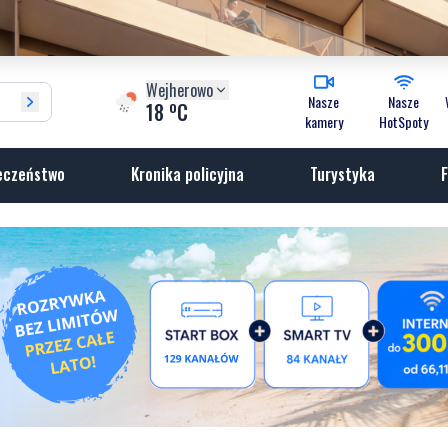
Wejherowo
Nasze
Nasze
o
18
C
kamery
HotSpoty
eczeństwo
Kronika policyjna
Turystyka
F