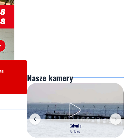
ze
Nasze kamery
Gdynia
Orłowo