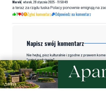
Marek
wtorek, 28 stycznia 2025 - 11:50:49
a teraz za rządu tuska Polacy ponownie emigrują na za
1
0
Zgłoś komentarz
Odpowiedz na komentarz
Napisz swój komentarz
Nie hejtuj, pisz kulturalnie i zgodne z prawem komen
"zgłoś nadużycie".
Imię / Podpis
O
Wiadomość