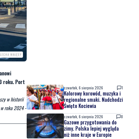
 LECHA WAŁĘSY
tanowi
3 roku. Port
czwartek, 6 sierpnia 2026
1
Kolorowy korowód, muzyka i
zy w historii
regionalne smaki. Nadchodzi
Święto Kociewia
u w roku 2024
-
czwartek, 6 sierpnia 2026
8
Gazowe przygotowania do
zimy. Polska lepiej wygląda
niż inne kraje w Europie