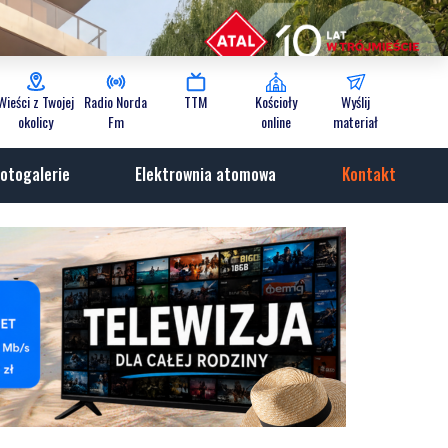
Wieści z Twojej
Radio Norda
TTM
Kościoły
Wyślij
okolicy
Fm
online
materiał
otogalerie
Elektrownia atomowa
Kontakt