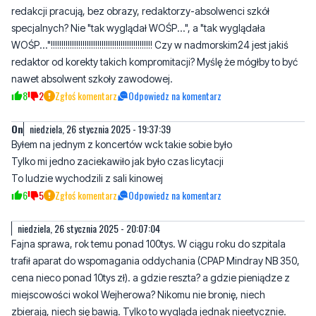
Mirek W.
niedziela, 26 stycznia 2025 - 19:31:53
No szlag mnie trafia jak czytam takie tytuły!!! Czy w tej waszej
redakcji pracują, bez obrazy, redaktorzy-absolwenci szkół
specjalnych? Nie "tak wyglądał WOŚP...", a "tak wyglądała
WOŚP..."!!!!!!!!!!!!!!!!!!!!!!!!!!!!!!!!!!!!!!!!!!!!!!!! Czy w nadmorskim24 jest jakiś
redaktor od korekty takich kompromitacji? Myślę że mógłby to być
nawet absolwent szkoły zawodowej.
8
2
Zgłoś komentarz
Odpowiedz na komentarz
On
niedziela, 26 stycznia 2025 - 19:37:39
Byłem na jednym z koncertów wck takie sobie było
Tylko mi jedno zaciekawiło jak było czas licytacji
To ludzie wychodzili z sali kinowej
6
5
Zgłoś komentarz
Odpowiedz na komentarz
niedziela, 26 stycznia 2025 - 20:07:04
Fajna sprawa, rok temu ponad 100tys. W ciągu roku do szpitala
trafił aparat do wspomagania oddychania (CPAP Mindray NB 350,