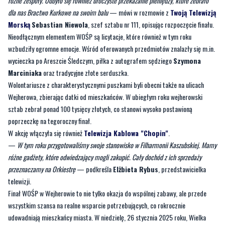
granie włączyła się też m.in. Telewizja Kablowa "Chopin".
Finał WOŚP w Wejherowie zorganizowano w Filharmonii Kaszubskiej.
—
Mamy dzisiaj artystyczny finał. Już od godziny 13:15 na scenie prezentowały się
różne zespoły. Odbyło się również uroczyste przekazanie pieniędzy, które zebrało
dla nas Bractwo Kurkowe na swoim balu
— mówi w rozmowie z
Twoją Telewizją
Morską
Sebastian Niewola
, szef sztabu nr 111, opisując rozpoczęcie finału.
Nieodłącznym elementem WOŚP są licytacje, które również w tym roku
wzbudziły ogromne emocje. Wśród oferowanych przedmiotów znalazły się m.in.
wycieczka po Areszcie Śledczym, piłka z autografem sędziego
Szymona
Marciniaka
oraz tradycyjne złote serduszka.
Wolontariusze z charakterystycznymi puszkami byli obecni także na ulicach
Wejherowa, zbierając datki od mieszkańców. W ubiegłym roku wejherowski
sztab zebrał ponad 100 tysięcy złotych, co stanowi wysoko postawioną
poprzeczkę na tegoroczny finał.
W akcję włączyła się również
Telewizja Kablowa "Chopin"
.
—
W tym roku przygotowaliśmy swoje stanowisko w Filharmonii Kaszubskiej. Mamy
różne gadżety, które odwiedzający mogli zakupić. Cały dochód z ich sprzedaży
przeznaczamy na Orkiestrę
— podkreśla
Elżbieta Rybus
, przedstawicielka
telewizji.