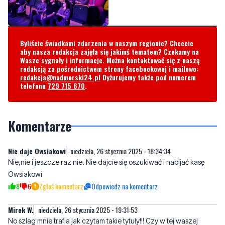
Byliście świadkami zdarzenia w naszym regionie? Chcecie
aby nasza redakcja zajęła się jakimś tematem? Czekamy na
Wasze sygnały i informacje. Można kontaktować się z naszą
redakcją za pośrednictwem strony facebookowej i mailowo:
redakcja@nadmorski24.pl
Dyżurujemy także pod numerem
telefonu
729 715 670
.
Komentarze
Nie daje Owsiakowi
niedziela, 26 stycznia 2025 - 18:34:34
Nie,nie i jeszcze raz nie. Nie dajcie się oszukiwać i nabijać kasę
Owsiakowi
8
6
Zgłoś komentarz
Odpowiedz na komentarz