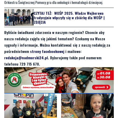
Finał WOŚP w Wejherowie to nie tylko okazja do wspólnej zabawy, ale przede
wszystkim szansa na realne wsparcie potrzebujących, co rokrocznie
udowadniają mieszkańcy miasta. W niedzielę, 26 stycznia 2025 roku, Wielka
Orkiestra Świątecznej Pomocy gra dla onkologii i hematologii dziecięcej.
CZYTAJ TEŻ:
WOŚP 2025. Władze Wejherowa
tradycyjnie włączyły się w zbiórkę dla WOŚP |
ZDJĘCIA
Byliście świadkami zdarzenia w naszym regionie? Chcecie aby
nasza redakcja zajęła się jakimś tematem? Czekamy na Wasze
sygnały i informacje. Można kontaktować się z naszą redakcją za
pośrednictwem
strony facebookowej
i mailowo:
redakcja@nadmorski24.pl
. Dyżurujemy także pod numerem
telefonu 729 715 670.