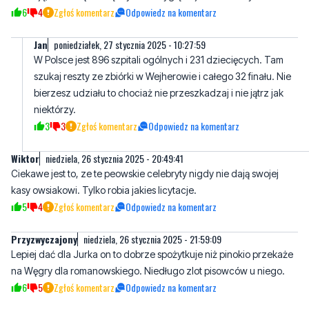
cena nieco ponad 10tys zł). a gdzie reszta? a gdzie pieniądze z
miejscowości wokol Wejherowa? Nikomu nie bronię, niech
zbierają, niech się bawią. Tylko to wygląda jednak nieetycznie.
6
4
Zgłoś komentarz
Odpowiedz na komentarz
Jan
poniedziałek, 27 stycznia 2025 - 10:27:59
W Polsce jest 896 szpitali ogólnych i 231 dziecięcych. Tam
szukaj reszty ze zbiórki w Wejherowie i całego 32 finału. Nie
bierzesz udziału to chociaż nie przeszkadzaj i nie jątrz jak
niektórzy.
3
3
Zgłoś komentarz
Odpowiedz na komentarz
Wiktor
niedziela, 26 stycznia 2025 - 20:49:41
Ciekawe jest to, ze te peowskie celebryty nigdy nie dają swojej
kasy owsiakowi. Tylko robia jakies licytacje.
5
4
Zgłoś komentarz
Odpowiedz na komentarz
Przyzwyczajony
niedziela, 26 stycznia 2025 - 21:59:09
Lepiej dać dla Jurka on to dobrze spożytkuje niż pinokio przekaże