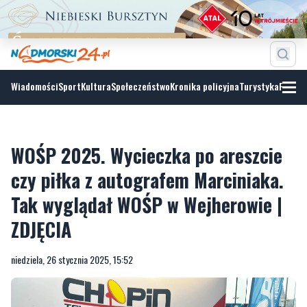
Wiadomości
Sport
Kultura
Społeczeństwo
Kronika policyjna
Turystyka
Fotoga
WOŚP 2025. Wycieczka po areszcie
czy piłka z autografem Marciniaka.
Tak wyglądał WOŚP w Wejherowie |
ZDJĘCIA