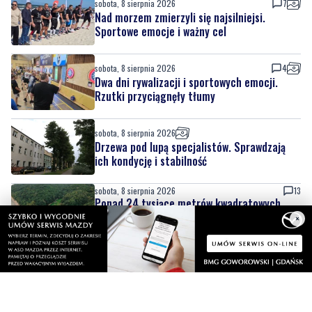
Regionalne smaki, uśmiechu i dobra zabawa.
Za nami Dzień Kaszubskiego Ogórka
sobota, 8 sierpnia 2026
7
Nad morzem zmierzyli się najsilniejsi.
Sportowe emocje i ważny cel
sobota, 8 sierpnia 2026
4
Dwa dni rywalizacji i sportowych emocji.
Rzutki przyciągnęły tłumy
sobota, 8 sierpnia 2026
Drzewa pod lupą specjalistów. Sprawdzają
ich kondycję i stabilność
×
sobota, 8 sierpnia 2026
13
Ponad 24 tysiące metrów kwadratowych
nowych terenów zielonych. Powstanie nowa
przestrzeń do wypoczynku