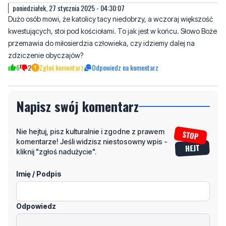
na Węgry dla romanowskiego. Niedługo zlot pisowców u niego.
6
5
Zgłoś komentarz
Odpowiedz na komentarz
poniedziałek, 27 stycznia 2025 - 04:30:07
Dużo osób mowi, że katolicy tacy niedobrzy, a wczoraj większość
kwestujących, stoi pod kościołami. To jak jest w końcu. Słowo Boże
przemawia do miłosierdzia człowieka, czy idziemy dalej na
zdziczenie obyczajów?
6
2
Zgłoś komentarz
Odpowiedz na komentarz
Napisz swój komentarz
Nie hejtuj, pisz kulturalnie i zgodne z prawem
komentarze! Jeśli widzisz niestosowny wpis -
kliknij "zgłoś nadużycie".
Imię / Podpis