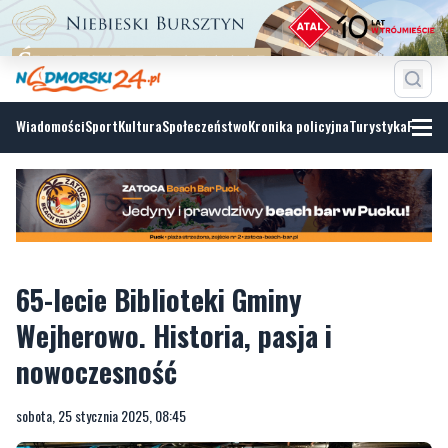
Wiadomości
Sport
Kultura
Społeczeństwo
Kronika policyjna
Turystyka
Fotoga
65-lecie Biblioteki Gminy
Wejherowo. Historia, pasja i
nowoczesność
sobota, 25 stycznia 2025, 08:45