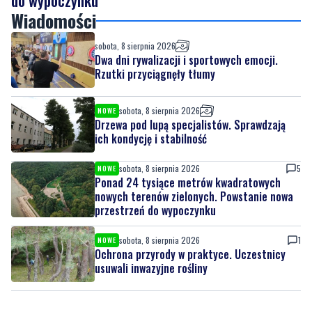
Wiadomości
sobota, 8 sierpnia 2026
Dwa dni rywalizacji i sportowych emocji.
Rzutki przyciągnęły tłumy
sobota, 8 sierpnia 2026
NOWE
Drzewa pod lupą specjalistów. Sprawdzają
ich kondycję i stabilność
sobota, 8 sierpnia 2026
5
NOWE
Ponad 24 tysiące metrów kwadratowych
nowych terenów zielonych. Powstanie nowa
przestrzeń do wypoczynku
sobota, 8 sierpnia 2026
1
NOWE
Ochrona przyrody w praktyce. Uczestnicy
usuwali inwazyjne rośliny