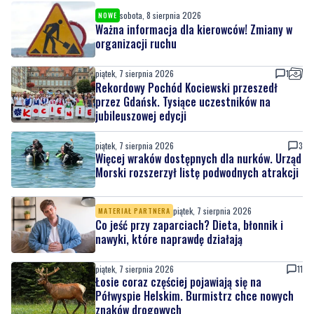
sobota, 8 sierpnia 2026
NOWE
Ważna informacja dla kierowców! Zmiany w
organizacji ruchu
piątek, 7 sierpnia 2026
1
Rekordowy Pochód Kociewski przeszedł
przez Gdańsk. Tysiące uczestników na
jubileuszowej edycji
piątek, 7 sierpnia 2026
3
Więcej wraków dostępnych dla nurków. Urząd
Morski rozszerzył listę podwodnych atrakcji
piątek, 7 sierpnia 2026
MATERIAŁ PARTNERA
Co jeść przy zaparciach? Dieta, błonnik i
nawyki, które naprawdę działają
piątek, 7 sierpnia 2026
11
Łosie coraz częściej pojawiają się na
Półwyspie Helskim. Burmistrz chce nowych
znaków drogowych