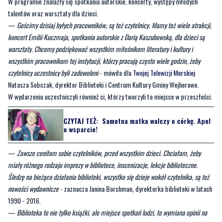
W programie znalazły się spotkania autorskie, koncerty, występy młodych
talentów oraz warsztaty dla dzieci.
—
Gościmy dzisiaj byłych pracowników, są też czytelnicy. Mamy też wiele atrakcji,
koncert Emilii Kuczmaja, spotkania autorskie z Darią Kaszubowską, dla dzieci są
warsztaty. Chcemy podziękować wszystkim miłośnikom literatury i kultury i
wszystkim pracownikom tej instytucji, którzy pracują często wiele godzin, żeby
czytelnicy uczestnicy byli zadowoleni
- mówiła dla
Twojej Telewizji Morskiej
Natasza Sobczak, dyrektor Biblioteki i Centrum Kultury Gminy Wejherowo.
W wydarzeniu uczestniczyli również ci, którzy tworzyli to miejsce w przeszłości.
CZYTAJ TEŻ:
Samotna matka walczy o córkę. Apel
o wsparcie!
—
Zawsze ceniłam sobie czytelników, przed wszystkim dzieci. Chciałam, żeby
miały różnego rodzaju imprezy w bibliotece, inscenizacje, lekcje biblioteczne.
Śledzę na bieżąco działania biblioteki, wszystko się dzieje wokół czytelnika, są też
nowości wydawnicze
- zaznacza Janina Borchman, dyrektorka biblioteki w latach
1990 - 2016.
—
Biblioteka to nie tylko książki, ale miejsce spotkań ludzi, to wymiana opinii na