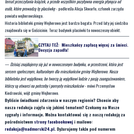
temat przeczytania książek, a przede wszystkim pozytywna energia płynąca od
osób, które prowadzą tę placówkę
- podkreśla Alicja Skwarło, członek zarządu
powiatu wejherowskiego.
Historia biblioteki gminy Wejherowo jest bardzo bogata. Przed laty jej siedziba
znajdowała się w Gościcinie. Teraz budynek placówki to nowoczesny obiekt.
CZYTAJ TEŻ:
Mieszkańcy zapłacą więcej za śmieci.
Decyzja zapadła!
—
Dzisiaj znajdujemy się już w nowoczesnym budynku, w przestrzeni, która jest
sercem społecznym, kulturalnym dla mieszkańców gminy Wejherowo. Nasza
biblioteka jest wyjątkowa, bo tworzą ją wyjątkowi ludzie z pasją zaangażowaniem,
którzy są otwarci na potrzeby i pomysły mieszkańców
- mówi Przemysław
Kiedrowski, wójt gminy Wejherowo.
Byliście świadkami zdarzenia w naszym regionie? Chcecie aby
nasza redakcja zajęła się jakimś tematem? Czekamy na Wasze
sygnały i informacje. Można kontaktować się z naszą redakcją za
pośrednictwem
strony facebookowej
i mailowo:
redakcja@nadmorski24.pl
. Dyżurujemy także pod numerem