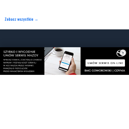
Zobacz wszystkie →
Artykuły
Informacje
×
Wiadomości
O portalu
Sport
Kontakt
Kultura
Regulamin
Społeczeństwo
Polityka prywatności
Kronika policyjna
Reklama
Zobacz
Fotogalerie
Nasze HotSpoty
Nasze kamery