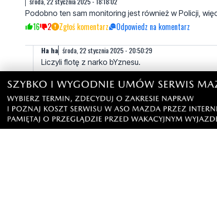
środa, 22 stycznia 2025 - 18:18:02
Podobno ten sam monitoring jest również w Policji, wię
16
2
Zgłoś komentarz
Odpowiedz na komentarz
Ha ha
środa, 22 stycznia 2025 - 20:50:29
Liczyli flotę z narko bYznesu.
1
0
Zgłoś komentarz
Odpowiedz na komentarz
Michał
środa, 22 stycznia 2025 - 20:50:37
No właśnie, kolejny przypadek, gdy tego zdarzenie 
jest straż miejska, której siedziba mieści się prawi
7
2
Zgłoś komentarz
Odpowiedz na komentarz
Ala
środa, 22 stycznia 2025 - 19:31:36
Tak długo go ścigali że dopiero przechodnie go złapali.
18
4
Zgłoś komentarz
Odpowiedz na komentarz
Arek
środa, 22 stycznia 2025 - 21:30:27