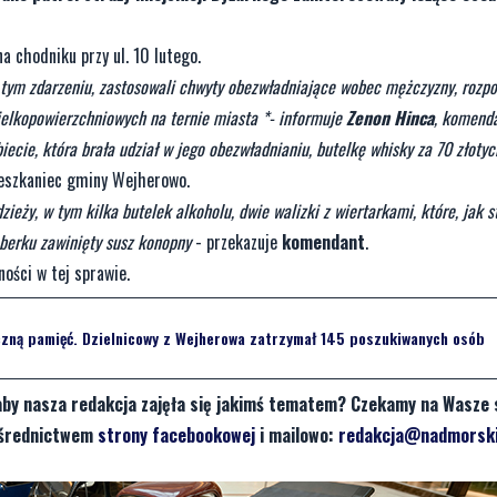
a chodniku przy ul. 10 lutego.
w tym zdarzeniu, zastosowali chwyty obezwładniające wobec mężczyzny, rozp
wielkopowierzchniowych na ternie miasta *- informuje
Zenon Hinca
, komenda
cie, która brała udział w jego obezwładnianiu, butelkę whisky za 70 złotyc
ieszkaniec gminy Wejherowo.
ży, w tym kilka butelek alkoholu, dwie walizki z wiertarkami, które, jak st
reberku zawinięty susz konopny
- przekazuje
komendant
.
ności w tej sprawie.
zną pamięć. Dzielnicowy z Wejherowa zatrzymał 145 poszukiwanych osób
aby nasza redakcja zajęła się jakimś tematem? Czekamy na Wasze 
pośrednictwem
strony facebookowej
i mailowo:
redakcja@nadmorski