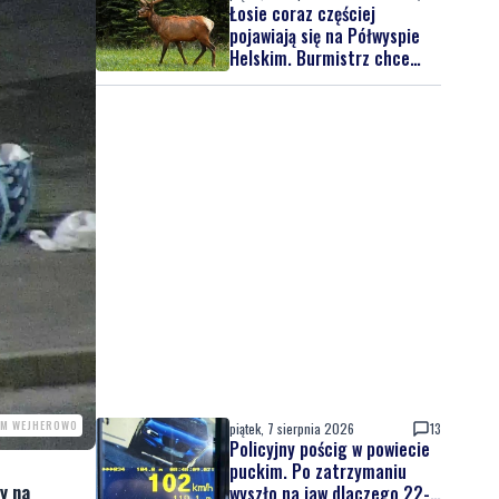
Łosie coraz częściej
pojawiają się na Półwyspie
Helskim. Burmistrz chce
nowych znaków drogowych
SM WEJHEROWO
piątek, 7 sierpnia 2026
13
Policyjny pościg w powiecie
puckim. Po zatrzymaniu
y na
wyszło na jaw dlaczego 22-