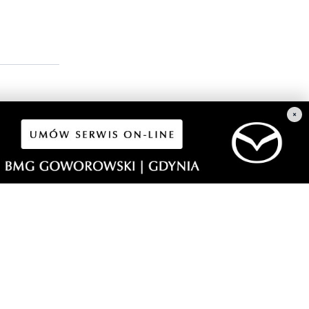
×
ki, a wzywana