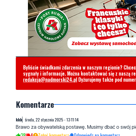
Byliście świadkami zdarzenia w naszym regionie? Chce
sygnały i informacje. Można kontaktować się z naszą r
redakcja@nadmorski24.pl
Dyżurujemy także pod nume
Komentarze
kkk
środa, 22 stycznia 2025 - 13:11:14
Brawo za obywatelską postawę. Musimy dbać o swój pięk
38
4
Zgłoś komentarz
Odpowiedz na komentarz