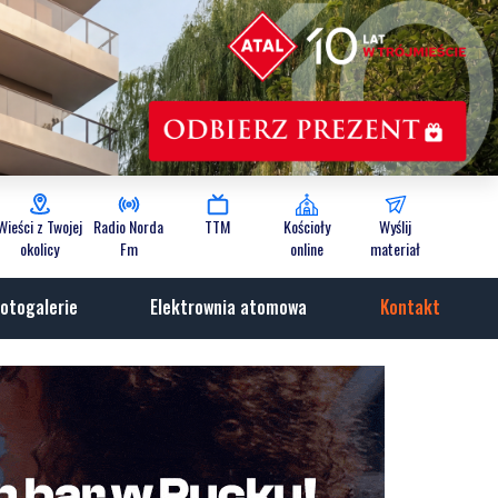
Wieści z Twojej
Radio Norda
TTM
Kościoły
Wyślij
okolicy
Fm
online
materiał
otogalerie
Elektrownia atomowa
Kontakt