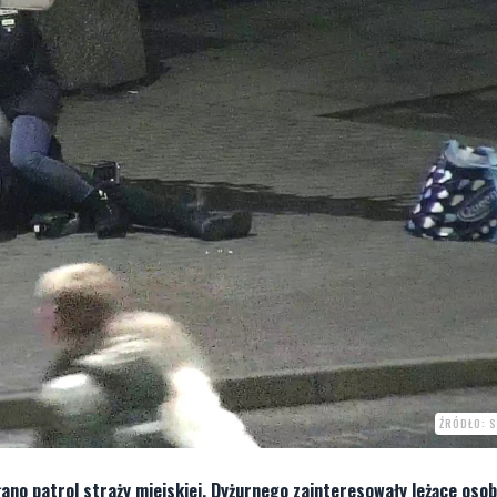
ŹRÓDŁO: 
ano patrol straży miejskiej. Dyżurnego zainteresowały leżące osob