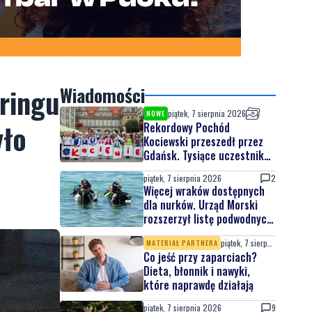
ringu
Wiadomości
piątek, 7 sierpnia 2026
NOWE
yło
Rekordowy Pochód
Kociewski przeszedł przez
Gdańsk. Tysiące uczestników
na jubileuszowej edycji
piątek, 7 sierpnia 2026
2
Więcej wraków dostępnych
dla nurków. Urząd Morski
rozszerzył listę podwodnych
atrakcji
piątek, 7 sierpnia 2026
MATERIAŁ PARTNERA
Co jeść przy zaparciach?
Dieta, błonnik i nawyki,
które naprawdę działają
piątek, 7 sierpnia 2026
9