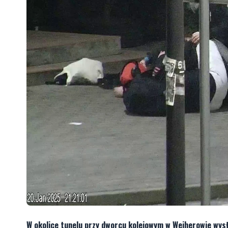
W okolice tunelu przy dworcu kolejowym w Wejherowie wysł