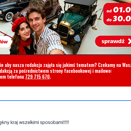
cie aby nasza redakcja zajęła się jakimś tematem? Czekamy na Was
edakcją za pośrednictwem strony facebookowej i mailowo:
rem telefonu
729 715 670
.
ny kraj wszelkimi sposobami!!!!!