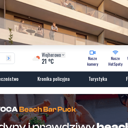
Wejherowo
Nasze
Nasze
o
21
C
kamery
HotSpoty
eczeństwo
Kronika policyjna
Turystyka
F