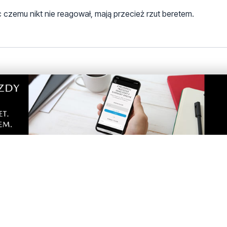
c czemu nikt nie reagował, mają przecież rzut beretem.
ma miejsce przy dworcu, gdzie policja jest na wyciągnięcie rę
e kilometr od dworca.
 Wstyd