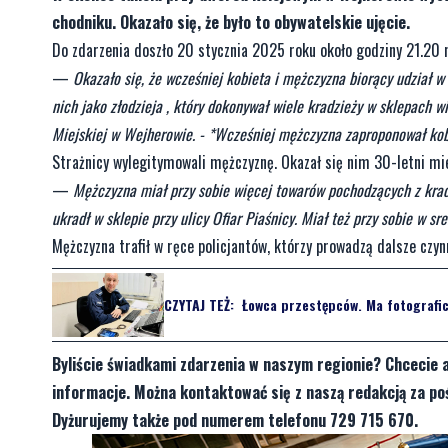
chodniku. Okazało się, że było to obywatelskie ujęcie.
Do zdarzenia doszło 20 stycznia 2025 roku około godziny 21.20 n
—
Okazało się, że wcześniej kobieta i mężczyzna biorący udział 
nich jako złodzieja , który dokonywał wiele kradzieży w sklepach 
Miejskiej w Wejherowie. - *Wcześniej mężczyzna zaproponował kobie
Strażnicy wylegitymowali mężczyznę. Okazał się nim 30-letni m
—
Mężczyzna miał przy sobie więcej towarów pochodzących z kradzie
ukradł w sklepie przy ulicy Ofiar Piaśnicy. Miał też przy sobie w s
Mężczyzna trafił w ręce policjantów, którzy prowadzą dalsze czyn
CZYTAJ TEŻ:
Łowca przestępców. Ma fotografic
Byliście świadkami zdarzenia w naszym regionie? Chcecie 
informacje. Można kontaktować się z naszą redakcją za 
Dyżurujemy także pod numerem telefonu 729 715 670.