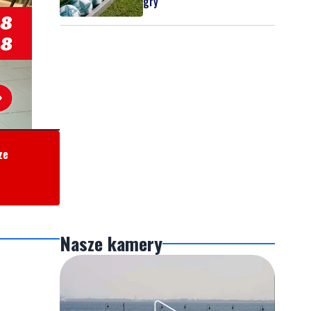
gry
ze
Nasze kamery