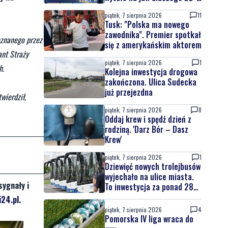
latek uciekał
piątek, 7 sierpnia 2026
11
Tusk: "Polska ma nowego
zawodnika". Premier spotkał
oznanego przez
się z amerykańskim aktorem
nt Straży
piątek, 7 sierpnia 2026
1
h
.
Kolejna inwestycja drogowa
zakończona. Ulica Sudecka
już przejezdna
wierdził,
piątek, 7 sierpnia 2026
8
Oddaj krew i spędź dzień z
rodziną. 'Darz Bór – Dasz
Krew'
piątek, 7 sierpnia 2026
1
Dziewięć nowych trolejbusów
wyjechało na ulice miasta.
sygnały i
To inwestycja za ponad 28
mln zł
24.pl
.
piątek, 7 sierpnia 2026
4
Pomorska IV liga wraca do