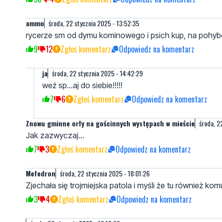
ammo
środa, 22 stycznia 2025 - 13:52:35
rycerze sm od dymu kominowego i psich kup, na pohyb
9
12
Zgłoś komentarz
Odpowiedz na komentarz
ja
środa, 22 stycznia 2025 - 14:42:29
weź sp...aj do siebie!!!!!
7
6
Zgłoś komentarz
Odpowiedz na komentarz
Znowu gminne orły na gościnnych występach w mieście
środa, 2
Jak zazwyczaj...
7
3
Zgłoś komentarz
Odpowiedz na komentarz
Mefedron
środa, 22 stycznia 2025 - 18:01:26
Zjechała się trojmiejska patola i myśli że tu również kom
3
4
Zgłoś komentarz
Odpowiedz na komentarz