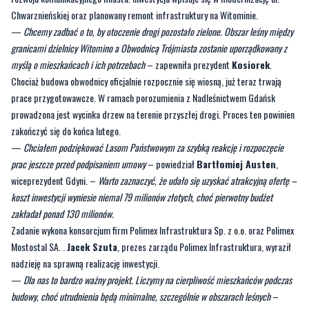
Chwarznieńskiej oraz planowany remont infrastruktury na Witominie.
—
Chcemy zadbać o to, by otoczenie drogi pozostało zielone. Obszar leśny między
granicami dzielnicy Witomino a Obwodnicą Trójmiasta zostanie uporządkowany z
myślą o mieszkańcach i ich potrzebach
– zapewniła prezydent
Kosiorek
.
Chociaż budowa obwodnicy oficjalnie rozpocznie się wiosną, już teraz trwają
prace przygotowawcze. W ramach porozumienia z Nadleśnictwem Gdańsk
prowadzona jest wycinka drzew na terenie przyszłej drogi. Proces ten powinien
zakończyć się do końca lutego.
—
Chciałem podziękować Lasom Państwowym za szybką reakcję i rozpoczęcie
prac jeszcze przed podpisaniem umowy
– powiedział
Bartłomiej Austen
,
wiceprezydent Gdyni. –
Warto zaznaczyć, że udało się uzyskać atrakcyjną ofertę –
koszt inwestycji wyniesie niemal 79 milionów złotych, choć pierwotny budżet
zakładał ponad 130 milionów.
Zadanie wykona konsorcjum firm Polimex Infrastruktura Sp. z o.o. oraz Polimex
Mostostal SA. .
Jacek Szuta
, prezes zarządu Polimex Infrastruktura, wyraził
nadzieję na sprawną realizację inwestycji.
—
Dla nas to bardzo ważny projekt. Liczymy na cierpliwość mieszkańców podczas
budowy, choć utrudnienia będą minimalne, szczególnie w obszarach leśnych
–