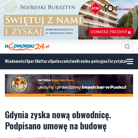
Wiadomości
Sport
Kultura
Społeczeństwo
Kronika policyjna
Turystyka
Fotoga
Gdynia zyska nową obwodnicę.
Podpisano umowę na budowę