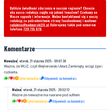
Byliście świadkami zdarzenia w naszym regionie? Chcecie
aby nasza redakcja zajęła się jakimś tematem? Czekamy na
Wasze sygnały i informacje. Można kontaktować się z naszą
redakcją za pośrednictwem strony facebookowej i mailowo:
redakcja@nadmorski24.pl
Dyżurujemy także pod numerem
telefonu
729 715 670
.
Komentarze
Nieważne
wtorek, 21 stycznia 2025 - 09:07:36
Ważne, że WUZ, czyli Wejherowski Układ Zamknięty, wciąż żyje i
rozkwita.
1
5
Zgłoś komentarz
Odpowiedz na komentarz
Ważne
wtorek, 21 stycznia 2025 - 20:52:12
Ważne że nieważne ma nasrane pod sufitem
1
0
Zgłoś komentarz
Odpowiedz na komentarz