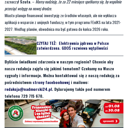
zaznaczył
Szuta
. –
Mamy nadzieję, że za 22 miesiące spotkamy się, by wspólnie
przeciąć wstęgę na nowej drodze.
Miasto planuje finansować inwestycję ze środków własnych, ale nie wyklucza
aplikacji o wsparcie z unijnych funduszy, w tym programu FEnIKS na lata 2021-
2027. Według planów, obwodnica ma być gotowa do końca 2026 roku.
CZYTAJ TEŻ:
Elektrownia jądrowa w Polsce
zatwierdzona. GDOŚ rozwiewa wątpliwości
Byliście świadkami zdarzenia w naszym regionie? Chcecie aby
nasza redakcja zajęła się jakimś tematem? Czekamy na Wasze
sygnały i informacje. Można kontaktować się z naszą redakcją za
pośrednictwem
strony facebookowej
i mailowo:
redakcja@nadmorski24.pl
. Dyżurujemy także pod numerem
telefonu 729 715 670.