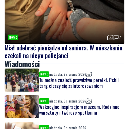
7
NOWE
Miał odebrać pieniądze od seniora. W mieszkaniu
czekali na niego policjanci
Wiadomości
niedziela, 9 sierpnia 2026
NOWE
Tu można znaleźć prawdziwe perełki. Pchli
targ cieszy się zainteresowaniem
niedziela, 9 sierpnia 2026
NOWE
Wakacyjne inspiracje w muzeum. Rodzinne
warsztaty i twórcze spotkania
niedziela, 9 sierpnia 2026
NOWE