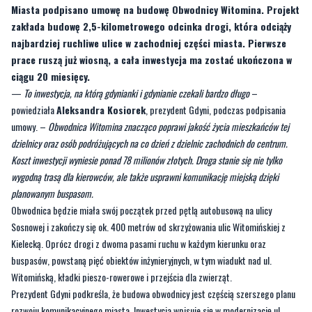
Miasta podpisano umowę na budowę Obwodnicy Witomina. Projekt
zakłada budowę 2,5-kilometrowego odcinka drogi, która odciąży
najbardziej ruchliwe ulice w zachodniej części miasta. Pierwsze
prace ruszą już wiosną, a cała inwestycja ma zostać ukończona w
ciągu 20 miesięcy.
—
To inwestycja, na którą gdynianki i gdynianie czekali bardzo długo
–
powiedziała
Aleksandra Kosiorek
, prezydent Gdyni, podczas podpisania
umowy. –
Obwodnica Witomina znacząco poprawi jakość życia mieszkańców tej
dzielnicy oraz osób podróżujących na co dzień z dzielnic zachodnich do centrum.
Koszt inwestycji wyniesie ponad 78 milionów złotych. Droga stanie się nie tylko
wygodną trasą dla kierowców, ale także usprawni komunikację miejską dzięki
planowanym buspasom.
Obwodnica będzie miała swój początek przed pętlą autobusową na ulicy
Sosnowej i zakończy się ok. 400 metrów od skrzyżowania ulic Witomińskiej z
Kielecką. Oprócz drogi z dwoma pasami ruchu w każdym kierunku oraz
buspasów, powstaną pięć obiektów inżynieryjnych, w tym wiadukt nad ul.
Witomińską, kładki pieszo-rowerowe i przejścia dla zwierząt.
Prezydent Gdyni podkreśla, że budowa obwodnicy jest częścią szerszego planu
rozwoju komunikacyjnego miasta. Inwestycja wpisuje się w modernizację ul.