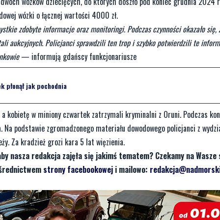
y dwóch wózków dziecięcych, do których doszło pod koniec grudnia 2024 r.
odowej wózki o łącznej wartości 4000 zł.
zystkie zdobyte informacje oraz monitoringi. Podczas czynności okazało się,
li aukcyjnych. Policjanci sprawdzili ten trop i szybko potwierdzili te infor
onkowie
— informują gdańscy funkcjonariusze
k płonął jak pochodnia
 a kobietę w miniony czwartek zatrzymali kryminalni z Oruni. Podczas kon
nia. Na podstawie zgromadzonego materiału dowodowego policjanci z wydzi
. Za kradzież grozi kara 5 lat więzienia.
aby nasza redakcja zajęła się jakimś tematem? Czekamy na Wasze 
pośrednictwem
strony facebookowej
i mailowo:
redakcja@nadmorski