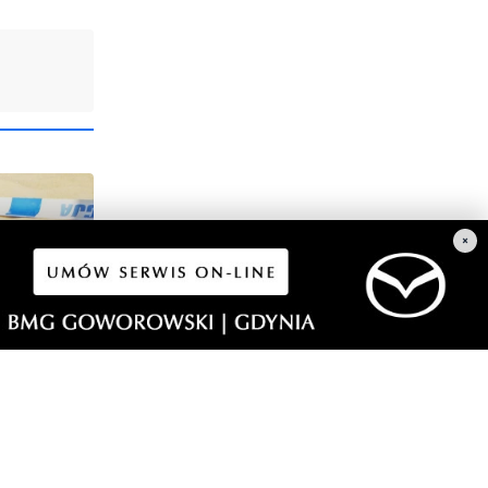
×
iczka