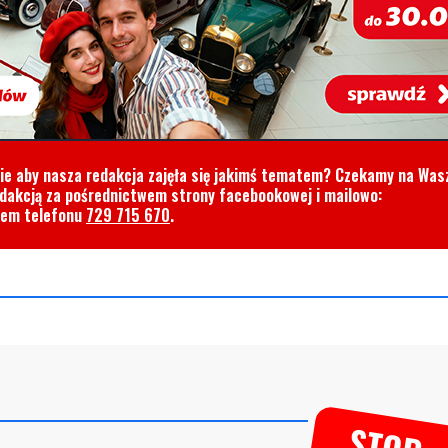
cie aby nasza redakcja zajęła się jakimś tematem? Czekamy na Was
edakcją za pośrednictwem strony facebookowej i mailowo:
rem telefonu
729 715 670
.