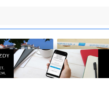
WAŻNE
k zamieni się w
Alarm na plaży. Spacerow
ą bibliotekę. Prace
natrafiła na niewybuch
ą