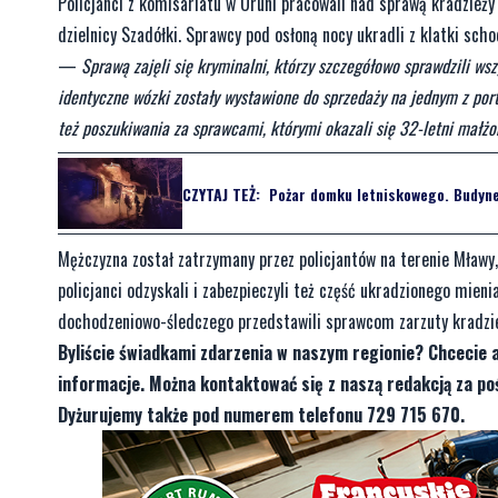
Policjanci z komisariatu w Oruni pracowali nad sprawą kradzież
dzielnicy Szadółki. Sprawcy pod osłoną nocy ukradli z klatki sch
—
Sprawą zajęli się kryminalni, którzy szczegółowo sprawdzili ws
identyczne wózki zostały wystawione do sprzedaży na jednym z porta
też poszukiwania za sprawcami, którymi okazali się 32-letni małż
CZYTAJ TEŻ:
Pożar domku letniskowego. Budyne
Mężczyzna został zatrzymany przez policjantów na terenie Mławy,
policjanci odzyskali i zabezpieczyli też część ukradzionego mie
dochodzeniowo-śledczego przedstawili sprawcom zarzuty kradzieży
Byliście świadkami zdarzenia w naszym regionie? Chcecie 
informacje. Można kontaktować się z naszą redakcją za 
Dyżurujemy także pod numerem telefonu 729 715 670.