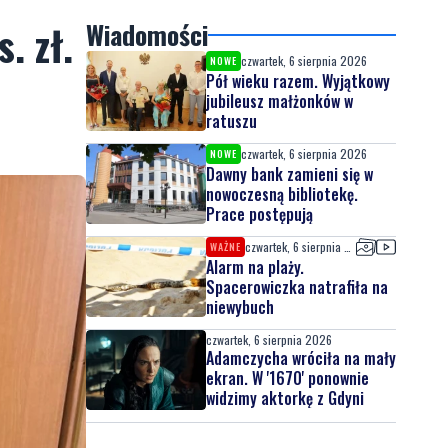
. zł.
Wiadomości
czwartek, 6 sierpnia 2026
NOWE
Pół wieku razem. Wyjątkowy
jubileusz małżonków w
ratuszu
czwartek, 6 sierpnia 2026
NOWE
Dawny bank zamieni się w
nowoczesną bibliotekę.
Prace postępują
czwartek, 6 sierpnia 2026
WAŻNE
Alarm na plaży.
Spacerowiczka natrafiła na
niewybuch
czwartek, 6 sierpnia 2026
Adamczycha wróciła na mały
ekran. W '1670' ponownie
widzimy aktorkę z Gdyni