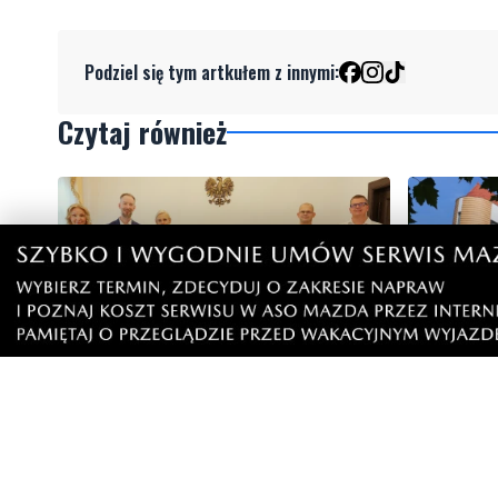
Podziel się tym artkułem z innymi:
Czytaj również
NOWE
NOWE
Pół wieku razem. Wyjątkowy
Dawny ban
jubileusz małżonków w ratuszu
nowoczesn
postępuj