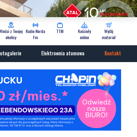
Wieści z Twojej
Radio Norda
TTM
Kościoły
Wyślij
okolicy
Fm
online
materiał
otogalerie
Elektrownia atomowa
Kontakt