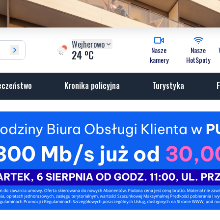
Wejherowo
Nasze
Nasze
o
24
C
kamery
HotSpoty
eczeństwo
Kronika policyjna
Turystyka
F