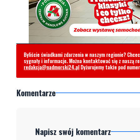
Byliście świadkami zdarzenia w naszym regionie? Chce
sygnały i informacje. Można kontaktować się z naszą r
redakcja@nadmorski24.pl
Dyżurujemy także pod nume
Komentarze
Napisz swój komentarz