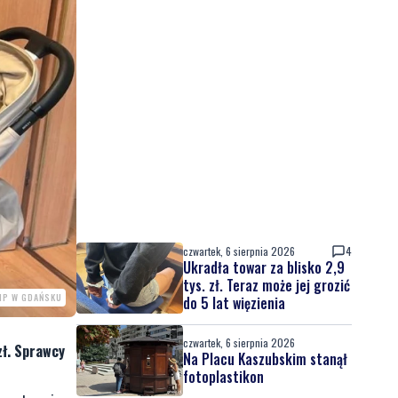
czwartek, 6 sierpnia 2026
4
Ukradła towar za blisko 2,9
tys. zł. Teraz może jej grozić
MP W GDAŃSKU
do 5 lat więzienia
czwartek, 6 sierpnia 2026
zł. Sprawcy
Na Placu Kaszubskim stanął
fotoplastikon