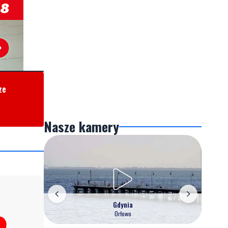
ze
Nasze kamery
Gdynia
Orłowo