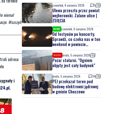
 na terenie
czwartek, 6 sierpnia 2026
5
Ulewa przeszła przez powiat
 że niemal
wejherowski. Zalane ulice |
ZDJĘCIA
macje. Wszczęli
czwartek, 6 sierpnia 2026
NOWE
Od festynów po koncerty.
Sprawdź, co czeka nas w ten
weekend w powiecie
lęborskim
środa, 5 sierpnia 2026
WAŻNE
troli adresu
Pożar stolarni. "Ogniem
objęty jest cały budynek"
ału
środa, 5 sierpnia 2026
34
sygnały i
PEJ przekazał teren pod
budowę elektrowni jądrowej
24.pl
.
w gminie Choczewo