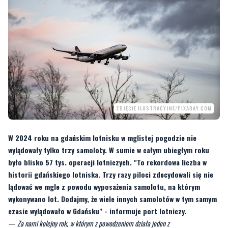
ZDJĘCIE ILUSTRACYJNE/PIXABAY.COM
W 2024 roku na gdańskim lotnisku w mglistej pogodzie nie
wylądowały tylko trzy samoloty. W sumie w całym ubiegłym roku
było blisko 57 tys. operacji lotniczych. "To rekordowa liczba w
historii gdańskiego lotniska. Trzy razy piloci zdecydowali się nie
lądować we mgle z powodu wyposażenia samolotu, na którym
wykonywano lot. Dodajmy, że wiele innych samolotów w tym samym
czasie wylądowało w Gdańsku" - informuje port lotniczy.
—
Za nami kolejny rok, w którym z powodzeniem działa jeden z
najnowocześniejszych w Polsce systemów nawigacyjnych ILS kategorii III. Dzięki
niemu, od czterech lat, nie tracimy połączeń, a nasi pasażerowie bezpiecznie lądują
w Gdańsku. Jak ważny dla lotniska jest to system, pokazuje sytuacja w porcie w