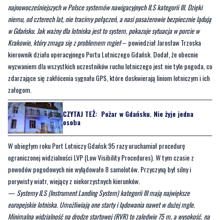
Krakowie, który zmaga się z problemem mgieł
– powiedział Jarosław Trzoska
kierownik działu operacyjnego Portu Lotniczego Gdańsk. Dodał, że obecnie
wyzwaniem dla wszystkich uczestników ruchu lotniczego jest nie tyle pogoda, co
zdarzające się zakłócenia sygnału GPS, które doskwierają liniom lotniczym i ich
załogom.
CZYTAJ TEŻ:
Pożar w Gdańsku. Nie żyje jedna
osoba
W ubiegłym roku Port Lotniczy Gdańsk 95 razy uruchamiał procedurę
ograniczonej widzialności LVP (Low Visibility Procedures). W tym czasie z
powodów pogodowych nie wylądowało 8 samolotów. Przyczyną był silny i
porywisty wiatr, wiejący z niekorzystnych kierunków.
—
Systemy ILS (Instrument Landing System) kategorii III mają największe
europejskie lotniska. Umożliwiają one starty i lądowania nawet w dużej mgle.
Minimalna widzialność na drodze startowej (RVR) to zaledwie 75 m, a wysokość, na
której załoga samolotu musi zobaczyć światła podejścia, spada do zera. System
składa się m.in. z anten ILS, oświetlenia nawigacyjnego, źródła informacji o
naziemnym ruchu lotniczym w polu manewrowym oraz zbioru procedur regulujących