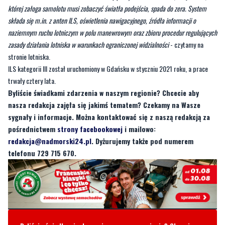
zasady działania lotniska w warunkach ograniczonej widzialności
- czytamy na
stronie lotniska.
ILS kategorii III został uruchomiony w Gdańsku w styczniu 2021 roku, a prace
trwały cztery lata.
Byliście świadkami zdarzenia w naszym regionie? Chcecie aby
nasza redakcja zajęła się jakimś tematem? Czekamy na Wasze
sygnały i informacje. Można kontaktować się z naszą redakcją za
pośrednictwem
strony facebookowej
i mailowo:
redakcja@nadmorski24.pl
. Dyżurujemy także pod numerem
telefonu 729 715 670.
Byliście świadkami zdarzenia w naszym regionie? Chcecie
aby nasza redakcja zajęła się jakimś tematem? Czekamy na
Wasze sygnały i informacje. Można kontaktować się z naszą
redakcją za pośrednictwem strony facebookowej i mailowo:
redakcja@nadmorski24.pl
Dyżurujemy także pod numerem