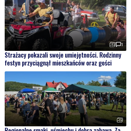
1
Strażacy pokazali swoje umiejętności. Rodzinny
festyn przyciągnął mieszkańców oraz gości
Regionalne smaki, uśmiechu i dobra zabawa. Za
nami Dzień Kaszubskiego Ogórka