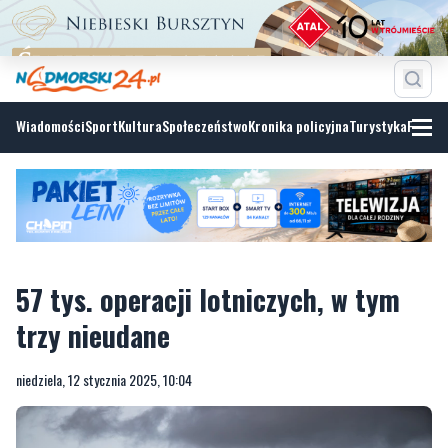
Wiadomości
Sport
Kultura
Społeczeństwo
Kronika policyjna
Turystyka
Fotoga
57 tys. operacji lotniczych, w tym
trzy nieudane
niedziela, 12 stycznia 2025, 10:04