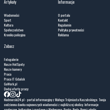
Sport
Kontakt
Kultura
Regulamin
Społeczeństwo
Polityka prywatności
Kronika policyjna
Reklama
Zobacz
Fotogalerie
Nasze HotSpoty
Nasze kamery
Praca
Praca IT Gdańsk
GoWork.pl
Dodaj ofertę pracy
Nadmorski24.pl - portal informacyjny z Małego Trójmiasta Kaszubskiego. Twoja
codzienna dawka najnowszych wiadomości z najbliższej okolicy. Informacje
społeczne, kulturalne i sportowe z Wejherowa, Pucka, Redy, Rumi i okolic.
Zawsze sprawdzone i aktualne info dla mieszkańców Małego Trójmiasta
Kaszubskiego.