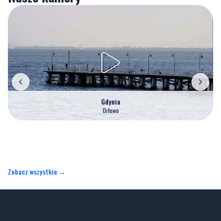
Gdynia
Orłowo
Zobacz wszystkie →
Artykuły
Informacje
Wiadomości
O portalu