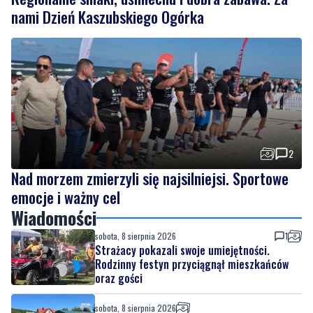
2
Nad morzem zmierzyli się najsilniejsi. Sportowe
emocje i ważny cel
Wiadomości
sobota, 8 sierpnia 2026
1
Strażacy pokazali swoje umiejętności.
Rodzinny festyn przyciągnął mieszkańców
oraz gości
sobota, 8 sierpnia 2026
Regionalne smaki, uśmiechu i dobra zabawa.
Za nami Dzień Kaszubskiego Ogórka