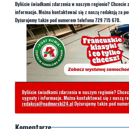
Byliście świadkami zdarzenia w naszym regionie? Chcecie 
informacje. Można kontaktować się z naszą redakcją za 
Dyżurujemy także pod numerem telefonu 729 715 670.
Byliście świadkami zdarzenia w naszym regionie? Chce
sygnały i informacje. Można kontaktować się z naszą r
redakcja@nadmorski24.pl
Dyżurujemy także pod nume
Komentarze