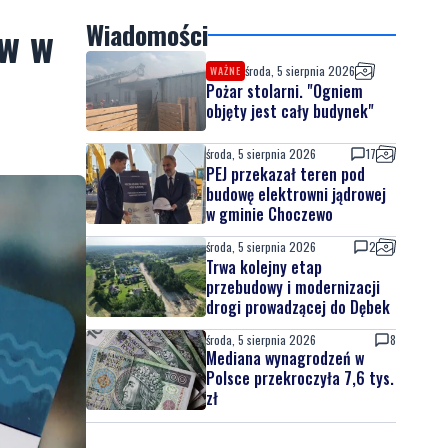
ów w
Wiadomości
środa, 5 sierpnia 2026
WAŻNE
Pożar stolarni. "Ogniem
objęty jest cały budynek"
środa, 5 sierpnia 2026
17
PEJ przekazał teren pod
budowę elektrowni jądrowej
w gminie Choczewo
środa, 5 sierpnia 2026
2
Trwa kolejny etap
przebudowy i modernizacji
drogi prowadzącej do Dębek
środa, 5 sierpnia 2026
8
Mediana wynagrodzeń w
Polsce przekroczyła 7,6 tys.
zł