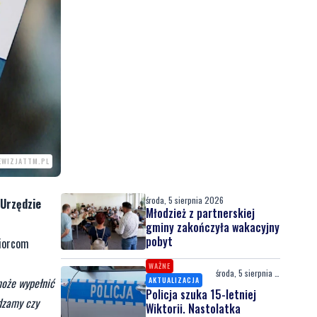
EWIZJATTM.PL
środa, 5 sierpnia 2026
 Urzędzie
Młodzież z partnerskiej
gminy zakończyła wakacyjny
pobyt
biorcom
WAŻNE
środa, 5 sierpnia 2026
oże wypełnić
AKTUALIZACJA
Policja szuka 15-letniej
wdzamy czy
Wiktorii. Nastolatka