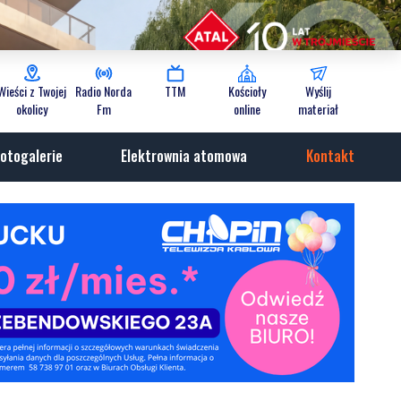
Wieści z Twojej
Radio Norda
TTM
Kościoły
Wyślij
okolicy
Fm
online
materiał
otogalerie
Elektrownia atomowa
Kontakt