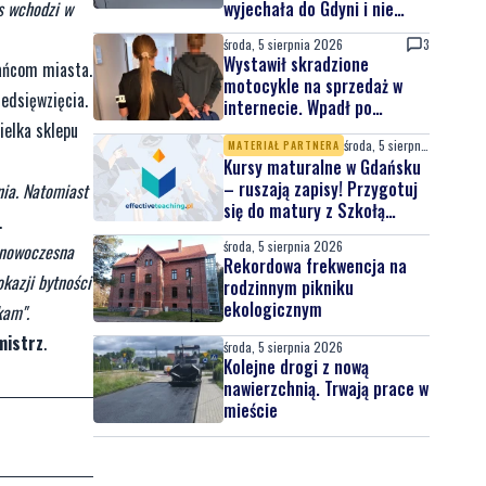
as wchodzi w
wyjechała do Gdyni i nie
wróciła
środa, 5 sierpnia 2026
3
Wystawił skradzione
kańcom miasta.
motocykle na sprzedaż w
edsięwzięcia.
internecie. Wpadł po
zgłoszeniu właściciela
cielka sklepu
środa, 5 sierpnia 2026
MATERIAŁ PARTNERA
Kursy maturalne w Gdańsku
– ruszają zapisy! Przygotuj
nia. Natomiast
się do matury z Szkołą
.
Effective Teaching!
środa, 5 sierpnia 2026
t nowoczesna
Rekordowa frekwencja na
kazji bytności
rodzinnym pikniku
ekologicznym
kam".
mistrz
.
środa, 5 sierpnia 2026
Kolejne drogi z nową
nawierzchnią. Trwają prace w
mieście