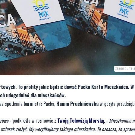
ŹRÓDŁO: TEL
rtowych. To profity jakie będzie dawać Pucka Karta Mieszkańca. W
ych udogodnień dla mieszkańców.
as spotkania burmistrz Pucka,
Hanna Pruchniewska
wręczyła przedsię
prawa
- podkreśla w rozmowie z
Twoją Telewizją Morską
. -
Mieszkaniec m
ki wniosek złożyć. My weryfikujemy takiego mieszkańca. To oznacza, że spra