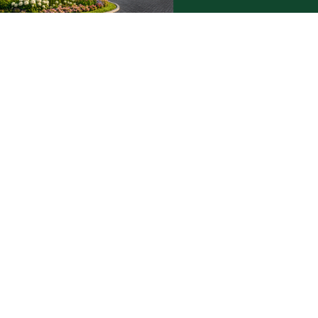
Podziel się tym artkułem z innymi:
Czytaj również
WAŻNE
Pożar stolarni. "Ogniem objęty jest
PEJ prze
cały budynek"
elektrown
Choczew