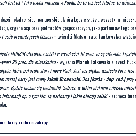
li jest ok i taka osoba mieszka w Pucku, bo to też jest istotne, to wówcz
użej, lokalnej sieci partnerskiej, która będzie służyła wszystkim miesz
tucji, organizacji oraz podmiotów gospodarczych, jako partnerów tego prz
w i osób prowadzących biznesy
- twierdzi
Małgorzata Jankowska
, właści
obiekty MOKSiR oferujemy zniżki w wysokości 10 proc. To są siłownia, kręgiel
 wynosi 20 proc. dla mieszkańca
- wyjaśnia
Marek Falkowski
z Invest Puck
jęcie, które pokazuje stary i nowy Puck. Jest też piękna wzniosła Fara, jes
em naszej karty jest radny
Jakub Groenwald
. Ona
[karta - dop. red.]
przy o
orem. Będzie można się pochwalić "zobacz, w takim pięknym miejscu miesz
o informacji np. o tym kim są partnerzy i jakie oferują zniżki
- zachęca
bur
oku.
ie, kiedy zrobicie zakupy