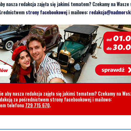
aby nasza redakcja zajęła się jakimś tematem? Czekamy na Wasze 
pośrednictwem
strony facebookowej
i mailowo:
redakcja@nadmorski
cie aby nasza redakcja zajęła się jakimś tematem? Czekamy na Was
edakcją za pośrednictwem strony facebookowej i mailowo:
rem telefonu
729 715 670
.