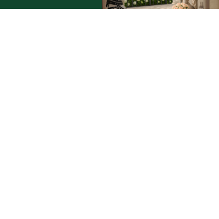
2
dowy i
dzącej do