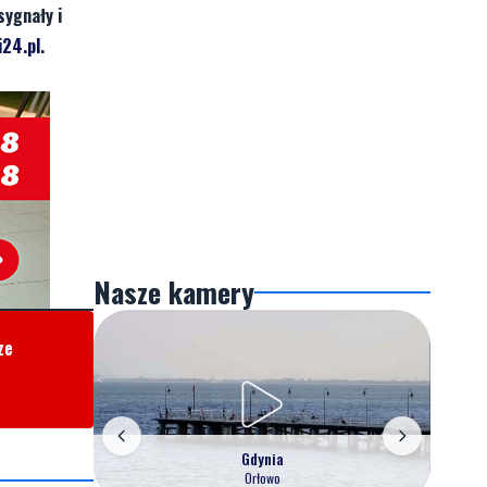
sygnały i
24.pl
.
Nasze kamery
ze
Gdynia
Orłowo