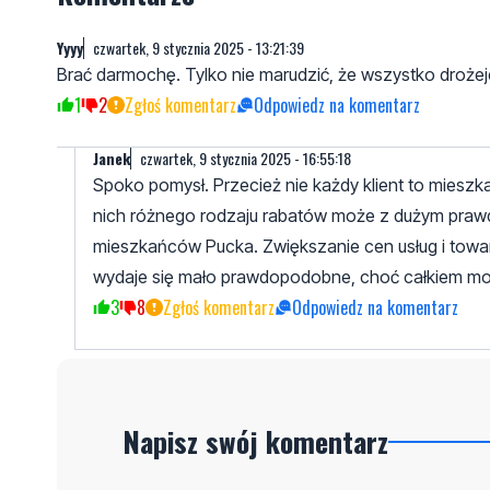
Yyyy
czwartek, 9 stycznia 2025 - 13:21:39
Brać darmochę. Tylko nie marudzić, że wszystko drożej
1
2
Zgłoś komentarz
Odpowiedz na komentarz
Janek
czwartek, 9 stycznia 2025 - 16:55:18
Spoko pomysł. Przecież nie każdy klient to mieszk
nich różnego rodzaju rabatów może z dużym prawd
mieszkańców Pucka. Zwiększanie cen usług i tow
wydaje się mało prawdopodobne, choć całkiem mo
3
8
Zgłoś komentarz
Odpowiedz na komentarz
Napisz swój komentarz