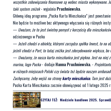
wszystkie zobowiązania finansowe są wobec miasta wykonywane. Jeże
taki system zniżek
- wyjaśnia
Pruchniewska
.
Główną ideą programu „Pucka Karta Mieszkańca” jest powstanie d
Nie będzie to możliwe bez aktywnego włączania się różnych insty
—
Uważam, że to jest świetny pomysł z korzyścią dla mieszkańcó
odzieżowego w Pucku
—
Jeżeli chodzi o obiekty, którymi zarządza spółka Invest, to na 
jeżeli chodzi o Port, to tutaj zniżka jest zdecydowanie większa, bo
—
Uważamy, że nasza karta mieszkańca jest piękna. Jest na niej zd
marina, logo Pucka
- dodaje
Hanna Pruchniewska
. -
Projektant
w różnych miejscach Polski czy świata też będzie naszym ambasad
Zachęcamy, żeby wejść na stronę
karty mieszkańca
. Tam jest duż
Pucka Karta Mieszkańca zacznie obowiązywać od 1 lutego 2025 r
CZYTAJ TEŻ:
Niedziele handlowe 2025. Sprawdźc