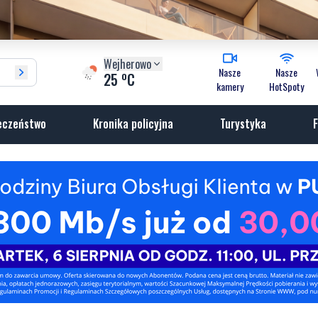
Wejherowo
Nasze
Nasze
o
25
C
kamery
HotSpoty
eczeństwo
Kronika policyjna
Turystyka
F