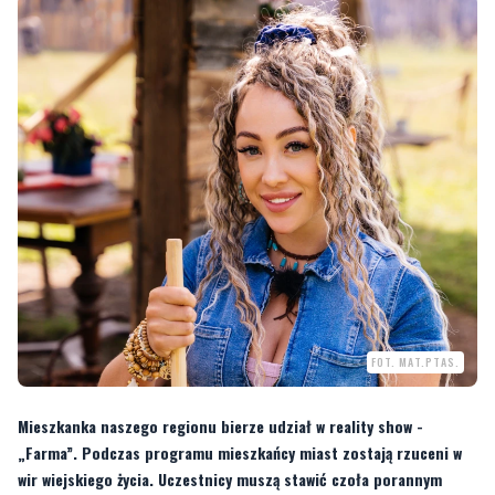
FOT. MAT.PTAS.
Mieszkanka naszego regionu bierze udział w reality show -
„Farma”. Podczas programu mieszkańcy miast zostają rzuceni w
wir wiejskiego życia. Uczestnicy muszą stawić czoła porannym
pobudkom o świcie i zmierzyć się z codziennymi obowiązkami,
które dotąd znali tylko z opowieści.
Od stycznia w Polsacie można oglądać nową edycję reality show - „Farma”.