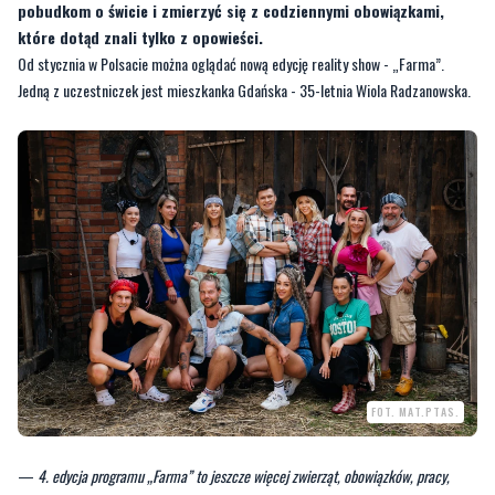
Jedną z uczestniczek jest mieszkanka Gdańska - 35-letnia Wiola Radzanowska.
FOT. MAT.PTAS.
—
4. edycja programu „Farma” to jeszcze więcej zwierząt, obowiązków, pracy,
pojedynków i niezwykłych osobowości! Do prowadzących Ilony Krawczyńskiej i
Marceliny Zawadzkiej, dołączy Milena Krawczyńska. Natomiast do Szymona Karasia
– doświadczonego rolnika, czuwającego nad dobrem zwierząt dołączyła nowa