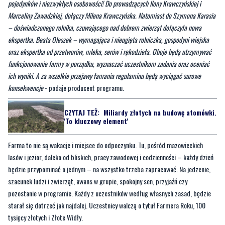
ekspertka. Beata Oleszek – wymagająca i nieugięta rolniczka, gospodyni wiejska
oraz ekspertka od przetworów, mleka, serów i rękodzieła. Oboje będą utrzymywać
funkcjonowanie farmy w porządku, wyznaczać uczestnikom zadania oraz oceniać
ich wyniki. A za wszelkie przejawy łamania regulaminu będą wyciągać surowe
konsekwencje
- podaje producent programu.
CZYTAJ TEŻ:
Miliardy złotych na budowę atomówki.
'To kluczowy element'
Farma to nie są wakacje i miejsce do odpoczynku. Tu, pośród mazowieckich
lasów i jezior, daleko od bliskich, pracy zawodowej i codzienności – każdy dzień
będzie przypominać o jednym – na wszystko trzeba zapracować. Na jedzenie,
szacunek ludzi i zwierząt, awans w grupie, spokojny sen, przyjaźń czy
pozostanie w programie. Każdy z uczestników według własnych zasad, będzie
starał się dotrzeć jak najdalej. Uczestnicy walczą o tytuł Farmera Roku, 100
tysięcy złotych i Złote Widły.
—
Wiola to sportowa dziewczyna. Uwielbia góry i morsowanie. Jest również
trenerem personalny oraz startowała w zawodach bikini fitness. Zwraca na siebie
uwagę urodą i charyzmą. Jest nieprzeciętna i wie, że to jej mocna strona. Prężnie