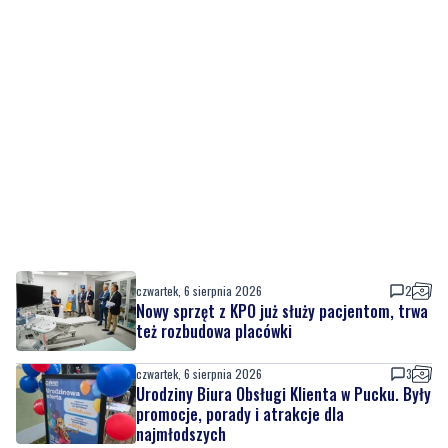
czwartek, 6 sierpnia 2026
2
Nowy sprzęt z KPO już służy pacjentom, trwa
też rozbudowa placówki
czwartek, 6 sierpnia 2026
3
Urodziny Biura Obsługi Klienta w Pucku. Były
promocje, porady i atrakcje dla
najmłodszych
czwartek, 6 sierpnia 2026
4
NOWE
Szpital w żałobie. Nie żyje położna Oddziału
Ginekologiczno-Położniczego