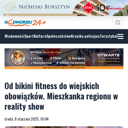
Wiadomości
Sport
Kultura
Społeczeństwo
Kronika policyjna
Turystyka
Fotoga
Od bikini fitness do wiejskich
obowiązków. Mieszkanka regionu w
reality show
środa, 8 stycznia 2025, 10:04