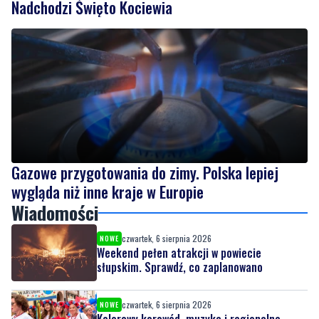
Gazowe przygotowania do zimy. Polska lepiej
wygląda niż inne kraje w Europie
Wiadomości
czwartek, 6 sierpnia 2026
NOWE
Weekend pełen atrakcji w powiecie
słupskim. Sprawdź, co zaplanowano
czwartek, 6 sierpnia 2026
NOWE
Kolorowy korowód, muzyka i regionalne
smaki. Nadchodzi Święto Kociewia
czwartek, 6 sierpnia 2026