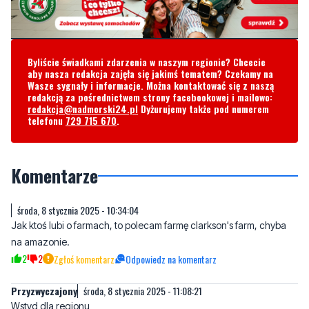
Byliście świadkami zdarzenia w naszym regionie? Chcecie
aby nasza redakcja zajęła się jakimś tematem? Czekamy na
Wasze sygnały i informacje. Można kontaktować się z naszą
redakcją za pośrednictwem strony facebookowej i mailowo:
redakcja@nadmorski24.pl
Dyżurujemy także pod numerem
telefonu
729 715 670
.
Komentarze
środa, 8 stycznia 2025 - 10:34:04
Jak ktoś lubi o farmach, to polecam farmę clarkson's farm, chyba
na amazonie.
2
2
Zgłoś komentarz
Odpowiedz na komentarz
Przyzwyczajony
środa, 8 stycznia 2025 - 11:08:21
Wstyd dla regionu
6
3
Zgłoś komentarz
Odpowiedz na komentarz
Przyzwyczajony
środa, 8 stycznia 2025 - 12:22:54