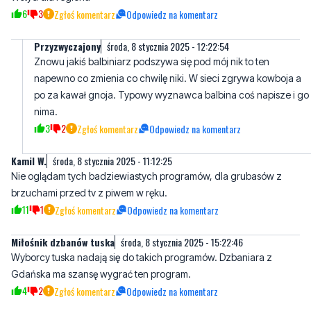
Znowu jakiś balbiniarz podszywa się pod mój nik to ten
napewno co zmienia co chwilę niki. W sieci zgrywa kowboja a
po za kawał gnoja. Typowy wyznawca balbina coś napisze i go
nima.
3
2
Zgłoś komentarz
Odpowiedz na komentarz
Kamil W.
środa, 8 stycznia 2025 - 11:12:25
Nie oglądam tych badziewiastych programów, dla grubasów z
brzuchami przed tv z piwem w ręku.
11
1
Zgłoś komentarz
Odpowiedz na komentarz
Miłośnik dzbanów tuska
środa, 8 stycznia 2025 - 15:22:46
Wyborcy tuska nadają się do takich programów. Dzbaniara z
Gdańska ma szansę wygrać ten program.
4
2
Zgłoś komentarz
Odpowiedz na komentarz
.
środa, 8 stycznia 2025 - 20:45:04
Dokładniej to mieszkała w Nowym Porcie na ulicy Marynarskiej
0
1
Zgłoś komentarz
Odpowiedz na komentarz