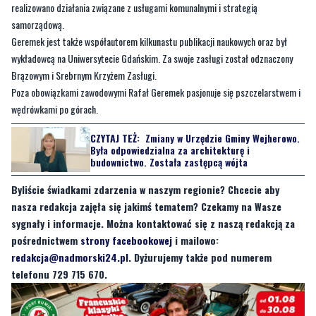
realizowano działania związane z usługami komunalnymi i strategią
samorządową.
Geremek jest także współautorem kilkunastu publikacji naukowych oraz był
wykładowcą na Uniwersytecie Gdańskim. Za swoje zasługi został odznaczony
Brązowym i Srebrnym Krzyżem Zasługi.
Poza obowiązkami zawodowymi Rafał Geremek pasjonuje się pszczelarstwem i
wędrówkami po górach.
CZYTAJ TEŻ:
Zmiany w Urzędzie Gminy Wejherowo.
Była odpowiedzialna za architekturę i
budownictwo. Została zastępcą wójta
Byliście świadkami zdarzenia w naszym regionie? Chcecie aby
nasza redakcja zajęła się jakimś tematem? Czekamy na Wasze
sygnały i informacje. Można kontaktować się z naszą redakcją za
pośrednictwem
strony facebookowej
i mailowo:
redakcja@nadmorski24.pl
. Dyżurujemy także pod numerem
telefonu 729 715 670.