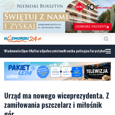
Wiadomości
Sport
Kultura
Społeczeństwo
Kronika policyjna
Turystyka
Fotoga
Urząd ma nowego wiceprezydenta. Z
zamiłowania pszczelarz i miłośnik
gór