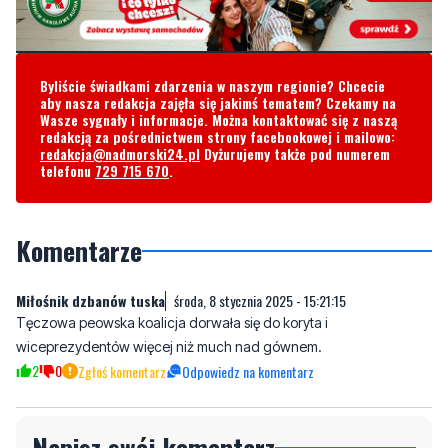
Byliście świadkami zdarzenia w naszym regionie? Chcecie
aby nasza redakcja zajęła się jakimś tematem? Czekamy na
Wasze sygnały i informacje. Można kontaktować się z naszą
redakcją za pośrednictwem strony facebookowej i mailowo:
redakcja@nadmorski24.pl
Dyżurujemy także pod numerem
telefonu
729 715 670
.
Komentarze
Miłośnik dzbanów tuska
środa, 8 stycznia 2025 - 15:21:15
Tęczowa peowska koalicja dorwała się do koryta i
wiceprezydentów więcej niż much nad gównem.
2
0
Zgłoś komentarz
Odpowiedz na komentarz
Napisz swój komentarz