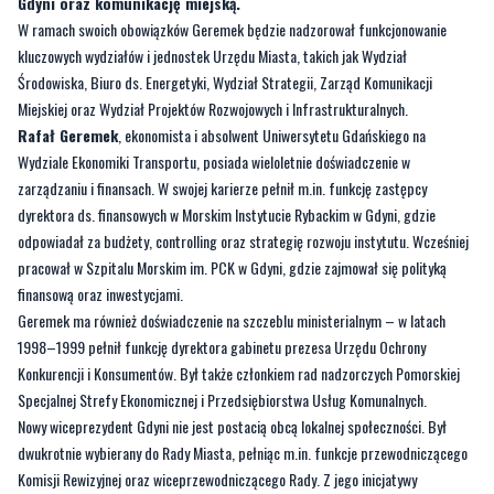
Gdyni oraz komunikację miejską.
W ramach swoich obowiązków Geremek będzie nadzorował funkcjonowanie
kluczowych wydziałów i jednostek Urzędu Miasta, takich jak Wydział
Środowiska, Biuro ds. Energetyki, Wydział Strategii, Zarząd Komunikacji
Miejskiej oraz Wydział Projektów Rozwojowych i Infrastrukturalnych.
Rafał Geremek
, ekonomista i absolwent Uniwersytetu Gdańskiego na
Wydziale Ekonomiki Transportu, posiada wieloletnie doświadczenie w
zarządzaniu i finansach. W swojej karierze pełnił m.in. funkcję zastępcy
dyrektora ds. finansowych w Morskim Instytucie Rybackim w Gdyni, gdzie
odpowiadał za budżety, controlling oraz strategię rozwoju instytutu. Wcześniej
pracował w Szpitalu Morskim im. PCK w Gdyni, gdzie zajmował się polityką
finansową oraz inwestycjami.
Geremek ma również doświadczenie na szczeblu ministerialnym – w latach
1998–1999 pełnił funkcję dyrektora gabinetu prezesa Urzędu Ochrony
Konkurencji i Konsumentów. Był także członkiem rad nadzorczych Pomorskiej
Specjalnej Strefy Ekonomicznej i Przedsiębiorstwa Usług Komunalnych.
Nowy wiceprezydent Gdyni nie jest postacią obcą lokalnej społeczności. Był
dwukrotnie wybierany do Rady Miasta, pełniąc m.in. funkcje przewodniczącego
Komisji Rewizyjnej oraz wiceprzewodniczącego Rady. Z jego inicjatywy