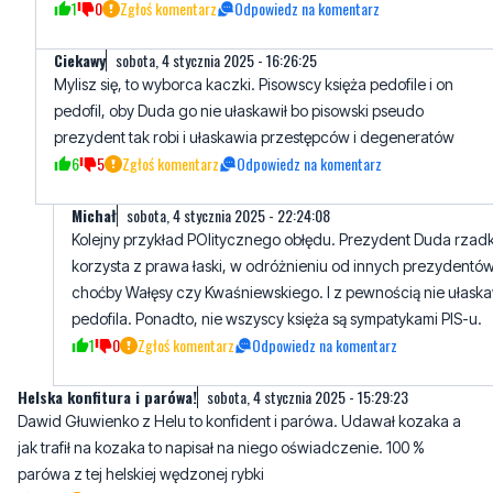
Mylisz się, to wyborca kaczki. Pisowscy księża pedofile i on
pedofil, oby Duda go nie ułaskawił bo pisowski pseudo
prezydent tak robi i ułaskawia przestępców i degeneratów
6
5
Zgłoś komentarz
Odpowiedz na komentarz
Michał
sobota, 4 stycznia 2025 - 22:24:08
Kolejny przykład POlitycznego obłędu. Prezydent Duda rzad
korzysta z prawa łaski, w odróżnieniu od innych prezydentów
choćby Wałęsy czy Kwaśniewskiego. I z pewnością nie ułaska
pedofila. Ponadto, nie wszyscy księża są sympatykami PIS-u.
1
0
Zgłoś komentarz
Odpowiedz na komentarz
Helska konfitura i parówa!
sobota, 4 stycznia 2025 - 15:29:23
Dawid Głuwienko z Helu to konfident i parówa. Udawał kozaka a
jak trafił na kozaka to napisał na niego oświadczenie. 100 %
parówa z tej helskiej wędzonej rybki
2
0
Zgłoś komentarz
Odpowiedz na komentarz
Marcin
sobota, 4 stycznia 2025 - 19:32:50