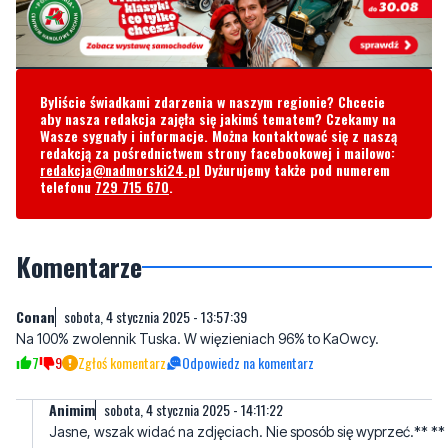
Byliście świadkami zdarzenia w naszym regionie? Chcecie
aby nasza redakcja zajęła się jakimś tematem? Czekamy na
Wasze sygnały i informacje. Można kontaktować się z naszą
redakcją za pośrednictwem strony facebookowej i mailowo:
redakcja@nadmorski24.pl
Dyżurujemy także pod numerem
telefonu
729 715 670
.
Komentarze
Conan
sobota, 4 stycznia 2025 - 13:57:39
Na 100% zwolennik Tuska. W więzieniach 96% to KaOwcy.
7
9
Zgłoś komentarz
Odpowiedz na komentarz
Animim
sobota, 4 stycznia 2025 - 14:11:22
Jasne, wszak widać na zdjęciach. Nie sposób się wyprzeć.** **
1
0
Zgłoś komentarz
Odpowiedz na komentarz
Ciekawy
sobota, 4 stycznia 2025 - 16:26:25