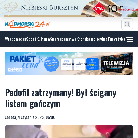
Wiadomości
Sport
Kultura
Społeczeństwo
Kronika policyjna
Turystyka
Fotoga
Pedofil zatrzymany! Był ścigany
listem gończym
sobota, 4 stycznia 2025, 06:00