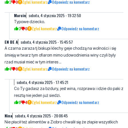
Typowe dziecko.
3
0
Zgłoś komentarz
Odpowiedz na komentarz
EN BE A
sobota, 4 stycznia 2025 - 15:45:57
A czarna zaraza tj biskupi klechy geje chodzą na wolności i się
śmieją w twarz tym ofiarom mimo udowodnienia winy czyli byly
rzad musiał mieć w tym interes ..
4
8
Zgłoś komentarz
Odpowiedz na komentarz
sobota, 4 stycznia 2025 - 17:45:21
Co Ty gadasz za bzdury, jest wina, rozprawa i idzie do paki z
resztą nie jeden już siedzi.
8
4
Zgłoś komentarz
Odpowiedz na komentarz
Nina
sobota, 4 stycznia 2025 - 20:06:45
Nie płacił też alimentów a Ziobro chwalił się że złapie wszystkich
3
5
Zgłoś komentarz
Odpowiedz na komentarz
Arek
niedziela, 5 stycznia 2025 - 02:48:22
Pewnie jakis kolega posłanki PO ze szczecina. Co jej synka