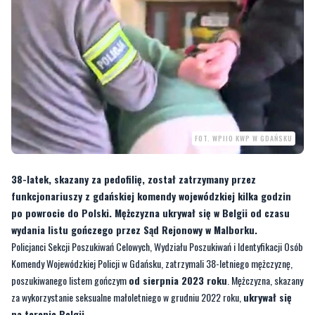
FOT. WPIIO KWP W GDAŃSKU
38-latek, skazany za pedofilię, został zatrzymany przez
funkcjonariuszy z gdańskiej komendy wojewódzkiej kilka godzin
po powrocie do Polski. Mężczyzna ukrywał się w Belgii od czasu
wydania listu gończego przez Sąd Rejonowy w Malborku.
Policjanci Sekcji Poszukiwań Celowych, Wydziału Poszukiwań i Identyfikacji Osób
Komendy Wojewódzkiej Policji w Gdańsku, zatrzymali 38-letniego mężczyznę,
poszukiwanego listem gończym
od sierpnia 2023 roku
. Mężczyzna, skazany
za wykorzystanie seksualne małoletniego w grudniu 2022 roku,
ukrywał się
na terenie Belgii
.