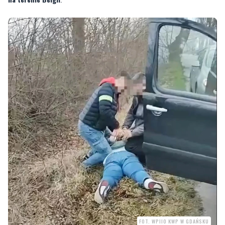
FOT. WPIIO KWP W GDAŃSKU
Zatrzymanie miało miejsce
na terenie powiatu sztumskiego
.