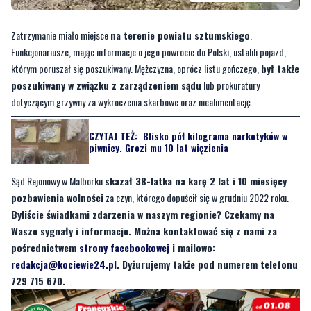
Funkcjonariusze, mając informacje o jego powrocie do Polski, ustalili pojazd,
którym poruszał się poszukiwany. Mężczyzna, oprócz listu gończego,
był także
poszukiwany w związku z zarządzeniem sądu
lub prokuratury
dotyczącym grzywny za wykroczenia skarbowe oraz niealimentację.
CZYTAJ TEŻ:
Blisko pół kilograma narkotyków w
piwnicy. Grozi mu 10 lat więzienia
Sąd Rejonowy w Malborku
skazał 38-latka na karę 2 lat i 10 miesięcy
pozbawienia wolności
za czyn, którego dopuścił się w grudniu 2022 roku.
Byliście świadkami zdarzenia w naszym regionie? Czekamy na
Wasze sygnały i informacje. Można kontaktować się z nami za
pośrednictwem
strony facebookowej
i mailowo:
redakcja@kociewie24.pl
. Dyżurujemy także pod numerem telefonu
729 715 670.