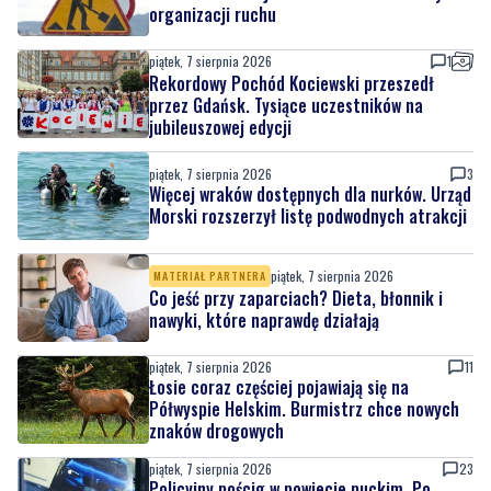
Rekordowy Pochód Kociewski przeszedł
przez Gdańsk. Tysiące uczestników na
jubileuszowej edycji
piątek, 7 sierpnia 2026
3
Więcej wraków dostępnych dla nurków. Urząd
Morski rozszerzył listę podwodnych atrakcji
piątek, 7 sierpnia 2026
MATERIAŁ PARTNERA
Co jeść przy zaparciach? Dieta, błonnik i
nawyki, które naprawdę działają
piątek, 7 sierpnia 2026
11
Łosie coraz częściej pojawiają się na
Półwyspie Helskim. Burmistrz chce nowych
znaków drogowych
piątek, 7 sierpnia 2026
23
Policyjny pościg w powiecie puckim. Po
zatrzymaniu wyszło na jaw dlaczego 22-
latek uciekał