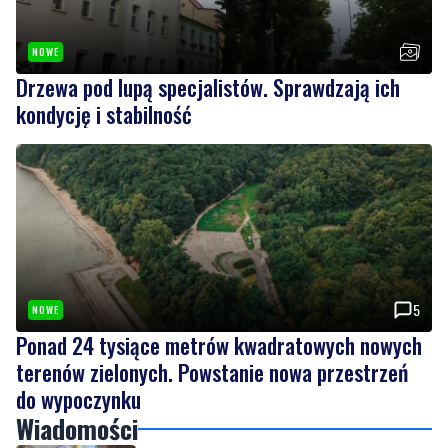
Drzewa pod lupą specjalistów. Sprawdzają ich
kondycję i stabilność
5
NOWE
Ponad 24 tysiące metrów kwadratowych nowych
terenów zielonych. Powstanie nowa przestrzeń
do wypoczynku
Wiadomości
sobota, 8 sierpnia 2026
Dwa dni rywalizacji i sportowych emocji.
Rzutki przyciągnęły tłumy