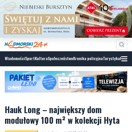
Wiadomości
Sport
Kultura
Społeczeństwo
Kronika policyjna
Turystyka
Fotoga
Hauk Long – największy dom
modułowy 100 m² w kolekcji Hyta