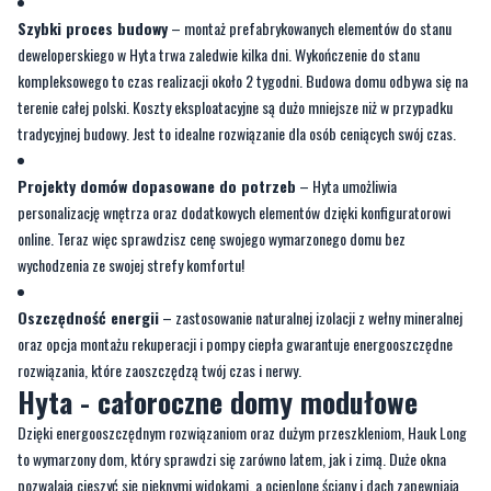
Szybki proces budowy
– montaż prefabrykowanych elementów do stanu
deweloperskiego w Hyta trwa zaledwie kilka dni. Wykończenie do stanu
kompleksowego to czas realizacji około 2 tygodni. Budowa domu odbywa się na
terenie całej polski. Koszty eksploatacyjne są dużo mniejsze niż w przypadku
tradycyjnej budowy. Jest to idealne rozwiązanie dla osób ceniących swój czas.
Projekty domów dopasowane do potrzeb
– Hyta umożliwia
personalizację wnętrza oraz dodatkowych elementów dzięki konfiguratorowi
online. Teraz więc sprawdzisz cenę swojego wymarzonego domu bez
wychodzenia ze swojej strefy komfortu!
Oszczędność energii
– zastosowanie naturalnej izolacji z wełny mineralnej
oraz opcja montażu rekuperacji i pompy ciepła gwarantuje energooszczędne
rozwiązania, które zaoszczędzą twój czas i nerwy.
Hyta - całoroczne domy modułowe
Dzięki energooszczędnym rozwiązaniom oraz dużym przeszkleniom, Hauk Long
to wymarzony dom, który sprawdzi się zarówno latem, jak i zimą. Duże okna
pozwalają cieszyć się pięknymi widokami, a ocieplone ściany i dach zapewniają