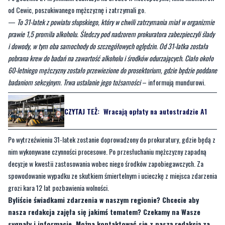
od Cewic, poszukiwanego mężczyznę i zatrzymali go.
—
To 31-latek z powiatu słupskiego, który w chwili zatrzymania miał w organizmie
prawie 1,5 promila alkoholu. Śledczy pod nadzorem prokuratora zabezpieczyli ślady
i dowody, w tym oba samochody do szczegółowych oględzin. Od 31-latka została
pobrana krew do badań na zawartość alkoholu i środków odurzających. Ciało około
60-letniego mężczyzny zostało przewiezione do prosektorium, gdzie będzie poddane
badaniom sekcyjnym. Trwa ustalanie jego tożsamości
– informują mundurowi.
CZYTAJ TEŻ:
Wracają opłaty na autostradzie A1
Po wytrzeźwieniu 31-latek zostanie doprowadzony do prokuratury, gdzie będą z
nim wykonywane czynności procesowe. Po przesłuchaniu mężczyzny zapadną
decyzje w kwestii zastosowania wobec niego środków zapobiegawczych. Za
spowodowanie wypadku ze skutkiem śmiertelnym i ucieczkę z miejsca zdarzenia
grozi kara 12 lat pozbawienia wolności.
Byliście świadkami zdarzenia w naszym regionie? Chcecie aby
nasza redakcja zajęła się jakimś tematem? Czekamy na Wasze
sygnały i informacje. Można kontaktować się z naszą redakcją za