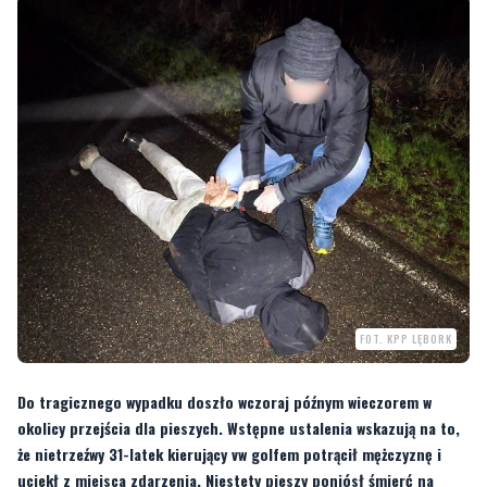
FOT. KPP LĘBORK
Do tragicznego wypadku doszło wczoraj późnym wieczorem w
okolicy przejścia dla pieszych. Wstępne ustalenia wskazują na to,
że nietrzeźwy 31-latek kierujący vw golfem potrącił mężczyznę i
uciekł z miejsca zdarzenia. Niestety pieszy poniósł śmierć na