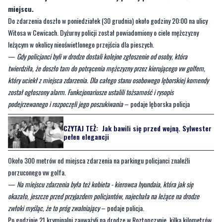
miejscu.
Do zdarzenia doszło w poniedziałek (30 grudnia) około godziny 20:00 na ulicy
Witosa w Cewicach. Dyżurny policji został powiadomiony o ciele mężczyzny
leżącym w okolicy nieoświetlonego przejścia dla pieszych.
—
Gdy policjanci byli w drodze dostali kolejne zgłoszenie od osoby, która
twierdziła, że doszło tam do potrącenia mężczyzny przez kierującego vw golfem,
który uciekł z miejsca zdarzenia. Dla całego stanu osobowego lęborskiej komendy
został ogłoszony alarm. Funkcjonariusze ustalili tożsamość i rysopis
podejrzewanego i rozpoczęli jego poszukiwania
– podaje lęborska policja
CZYTAJ TEŻ:
Jak bawili się przed wojną. Sylwester
pełen elegancji
Około 300 metrów od miejsca zdarzenia na parkingu policjanci znaleźli
porzuconego vw golfa.
—
Na miejscu zdarzenia była też kobieta - kierowca hyundaia, która jak się
okazało, jeszcze przed przyjazdem policjantów, najechała na leżące na drodze
zwłoki myśląc, że to próg zwalniający
– podaje policja.
Po godzinie 21 kryminalni zauważyli na drodze w Roztopczynie, kilka kilometrów