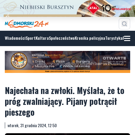
Wiadomości
Sport
Kultura
Społeczeństwo
Kronika policyjna
Turystyka
Fotoga
Najechała na zwłoki. Myślała, że to
próg zwalniający. Pijany potrącił
pieszego
wtorek, 31 grudnia 2024, 12:50