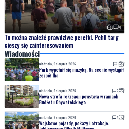
4
Tu można znaleźć prawdziwe perełki. Pchli targ
cieszy się zainteresowaniem
Wiadomości
niedziela, 9 sierpnia 2026
1
Park wypełnił się muzyką. Na scenie wystąpił
zespół Ilia
niedziela, 9 sierpnia 2026
2
Nowa strefa rekreacji powstała w ramach
Budżetu Obywatelskiego
niedziela, 9 sierpnia 2026
4
Wojskowe pojazdy, pokazy i atrakcje.