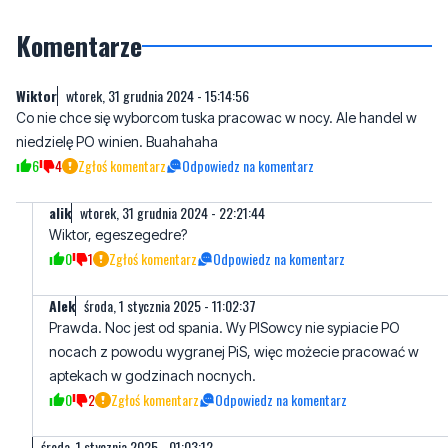
Komentarze
Wiktor
wtorek, 31 grudnia 2024 - 15:14:56
Co nie chce się wyborcom tuska pracowac w nocy. Ale handel w
niedzielę PO winien. Buahahaha
6
4
Zgłoś komentarz
Odpowiedz na komentarz
alik
wtorek, 31 grudnia 2024 - 22:21:44
Wiktor, egeszegedre?
0
1
Zgłoś komentarz
Odpowiedz na komentarz
AIek
środa, 1 stycznia 2025 - 11:02:37
Prawda. Noc jest od spania. Wy PISowcy nie sypiacie PO
nocach z powodu wygranej PiS, więc możecie pracować w
aptekach w godzinach nocnych.
0
2
Zgłoś komentarz
Odpowiedz na komentarz
....
środa, 1 stycznia 2025 - 01:03:12