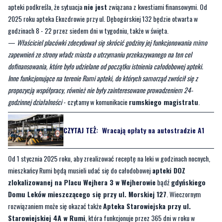
apteki podkreśla, że sytuacja
nie jest
związana z kwestiami finansowymi. Od
2025 roku apteka Ekozdrowie przy ul. Dębogórskiej 132 będzie otwarta w
godzinach 8 - 22 przez siedem dni w tygodniu, także w święta.
—
Właściciel placówki zdecydował się skrócić godziny jej funkcjonowania mimo
zapewnień ze strony władz miasta o utrzymaniu przekazywanego na ten cel
dofinansowania, które było udzielane od początku istnienia całodobowej apteki.
Inne funkcjonujące na terenie Rumi apteki, do których samorząd zwrócił się z
propozycją współpracy, również nie były zainteresowane prowadzeniem 24-
godzinnej działalności
- czytamy w komunikacie
rumskiego magistratu
.
CZYTAJ TEŻ:
Wracają opłaty na autostradzie A1
Od 1 stycznia 2025 roku, aby zrealizować receptę na leki w godzinach nocnych,
mieszkańcy Rumi będą musieli udać się do całodobowej
apteki DOZ
zlokalizowanej na Placu Wejhera 3 w Wejherowie
bądź
gdyńskiego
Domu Leków mieszczącego się przy ul. Morskiej 127
. Wieczornym
rozwiązaniem może się okazać także
Apteka Starowiejska przy ul.
Starowiejskiej 4A w Rumi
, która funkcjonuje przez 365 dni w roku w