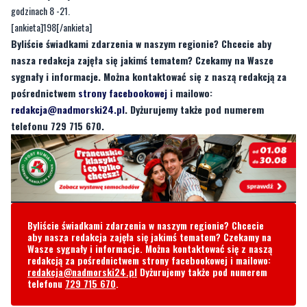
godzinach 8 -21.
[ankieta]198[/ankieta]
Byliście świadkami zdarzenia w naszym regionie? Chcecie aby
nasza redakcja zajęła się jakimś tematem? Czekamy na Wasze
sygnały i informacje. Można kontaktować się z naszą redakcją za
pośrednictwem
strony facebookowej
i mailowo:
redakcja@nadmorski24.pl
. Dyżurujemy także pod numerem
telefonu 729 715 670.
Byliście świadkami zdarzenia w naszym regionie? Chcecie
aby nasza redakcja zajęła się jakimś tematem? Czekamy na
Wasze sygnały i informacje. Można kontaktować się z naszą
redakcją za pośrednictwem strony facebookowej i mailowo:
redakcja@nadmorski24.pl
Dyżurujemy także pod numerem
telefonu
729 715 670
.