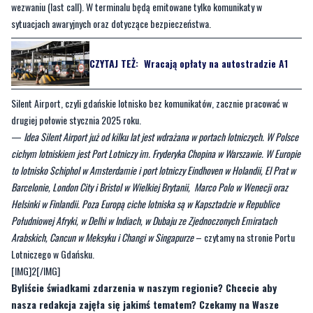
CZYTAJ TEŻ:
Wracają opłaty na autostradzie A1
Silent Airport, czyli gdańskie lotnisko bez komunikatów, zacznie pracować w
drugiej połowie stycznia 2025 roku.
—
Idea Silent Airport już od kilku lat jest wdrażana w portach lotniczych. W Polsce
cichym lotniskiem jest Port Lotniczy im. Fryderyka Chopina w Warszawie. W Europie
to lotnisko Schiphol w Amsterdamie i port lotniczy Eindhoven w Holandii, El Prat w
Barcelonie, London City i Bristol w Wielkiej Brytanii, Marco Polo w Wenecji oraz
Helsinki w Finlandii. Poza Europą ciche lotniska są w Kapsztadzie w Republice
Południowej Afryki, w Delhi w Indiach, w Dubaju ze Zjednoczonych Emiratach
Arabskich, Cancun w Meksyku i Changi w Singapurze
– czytamy na stronie Portu
Lotniczego w Gdańsku.
[IMG]2[/IMG]
Byliście świadkami zdarzenia w naszym regionie? Chcecie aby
nasza redakcja zajęła się jakimś tematem? Czekamy na Wasze
sygnały i informacje. Można kontaktować się z naszą redakcją za
pośrednictwem
strony facebookowej
i mailowo:
redakcja@nadmorski24.pl
. Dyżurujemy także pod numerem