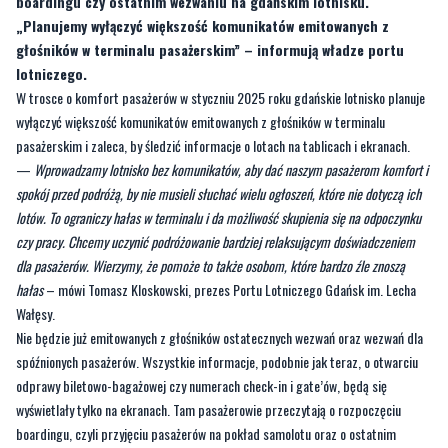
lotniczego.
W trosce o komfort pasażerów w styczniu 2025 roku gdańskie lotnisko planuje
wyłączyć większość komunikatów emitowanych z głośników w terminalu
pasażerskim i zaleca, by śledzić informacje o lotach na tablicach i ekranach.
—
Wprowadzamy lotnisko bez komunikatów, aby dać naszym pasażerom komfort i
spokój przed podróżą, by nie musieli słuchać wielu ogłoszeń, które nie dotyczą ich
lotów. To ograniczy hałas w terminalu i da możliwość skupienia się na odpoczynku
czy pracy. Chcemy uczynić podróżowanie bardziej relaksującym doświadczeniem
dla pasażerów. Wierzymy, że pomoże to także osobom, które bardzo źle znoszą
hałas
– mówi Tomasz Kloskowski, prezes Portu Lotniczego Gdańsk im. Lecha
Wałęsy.
Nie będzie już emitowanych z głośników ostatecznych wezwań oraz wezwań dla
spóźnionych pasażerów. Wszystkie informacje, podobnie jak teraz, o otwarciu
odprawy biletowo-bagażowej czy numerach check-in i gate’ów, będą się
wyświetlały tylko na ekranach. Tam pasażerowie przeczytają o rozpoczęciu
boardingu, czyli przyjęciu pasażerów na pokład samolotu oraz o ostatnim
wezwaniu (last call). W terminalu będą emitowane tylko komunikaty w
sytuacjach awaryjnych oraz dotyczące bezpieczeństwa.