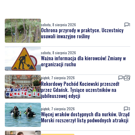
sobota, 8 sierpnia 2026
1
Ochrona przyrody w praktyce. Uczestnicy
usuwali inwazyjne rośliny
sobota, 8 sierpnia 2026
Ważna informacja dla kierowców! Zmiany w
organizacji ruchu
piątek, 7 sierpnia 2026
1
Rekordowy Pochód Kociewski przeszedł
przez Gdańsk. Tysiące uczestników na
jubileuszowej edycji
piątek, 7 sierpnia 2026
3
Więcej wraków dostępnych dla nurków. Urząd
Morski rozszerzył listę podwodnych atrakcji
piątek, 7 sierpnia 2026
MATERIAŁ PARTNERA
Co jeść przy zaparciach? Dieta, błonnik i
nawyki, które naprawdę działają