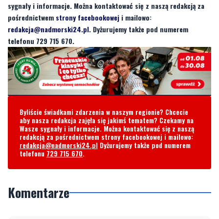
telefonu 729 715 670.
Byliście świadkami zdarzenia w naszym regionie? Chcecie
aby nasza redakcja zajęła się jakimś tematem? Czekamy na
Wasze sygnały i informacje. Można kontaktować się z naszą
redakcją za pośrednictwem strony facebookowej i mailowo:
redakcja@nadmorski24.pl
Dyżurujemy także pod numerem
telefonu
729 715 670
.
Komentarze
Napisz swój komentarz