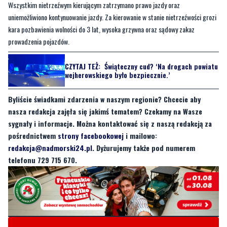
prowadzenia pojazdów.
CZYTAJ TEŻ:
Świąteczny cud? ‘Na drogach powiatu
wejherowskiego było bezpiecznie.’
Byliście świadkami zdarzenia w naszym regionie? Chcecie aby
nasza redakcja zajęła się jakimś tematem? Czekamy na Wasze
sygnały i informacje. Można kontaktować się z naszą redakcją za
pośrednictwem
strony facebookowej
i mailowo:
redakcja@nadmorski24.pl
. Dyżurujemy także pod numerem
telefonu 729 715 670.
Byliście świadkami zdarzenia w naszym regionie? Chcecie
aby nasza redakcja zajęła się jakimś tematem? Czekamy na
Wasze sygnały i informacje. Można kontaktować się z naszą
redakcją za pośrednictwem strony facebookowej i mailowo: