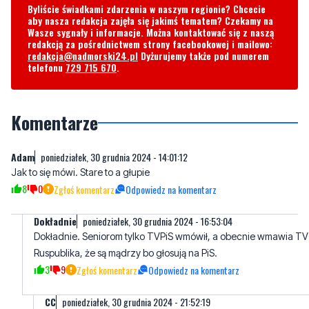
redakcja@nadmorski24.pl
Dyżurujemy także pod numerem
telefonu
729 715 670
.
Komentarze
Adam
poniedziałek, 30 grudnia 2024 - 14:01:12
Jak to się mówi. Stare to a głupie
8
0
Zgłoś komentarz
Odpowiedz na komentarz
Dokładnie
poniedziałek, 30 grudnia 2024 - 16:53:04
Dokładnie. Seniorom tylko TVPiS wmówił, a obecnie wmawia TV
Ruspublika, że są mądrzy bo głosują na PiS.
3
9
Zgłoś komentarz
Odpowiedz na komentarz
CC
poniedziałek, 30 grudnia 2024 - 21:52:19
Jarkowi strzelił 76 lat w przyszłym roku.
0
4
Zgłoś komentarz
Odpowiedz na komentarz