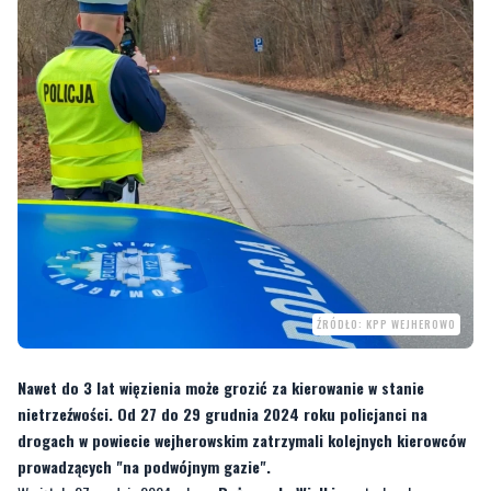
ŹRÓDŁO: KPP WEJHEROWO
Nawet do 3 lat więzienia może grozić za kierowanie w stanie
nietrzeźwości. Od 27 do 29 grudnia 2024 roku policjanci na
drogach w powiecie wejherowskim zatrzymali kolejnych kierowców
prowadzących "na podwójnym gazie".
W piątek, 27 grudnia 2024 roku, w
Bożympolu Wielkim
patrol ruchu
drogowego zatrzymał 66-letniego rowerzystę, który znajdował się w stanie po
użyciu alkoholu. Mężczyzna został ukarany mandatem w wysokości
tysiąca