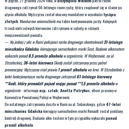
złotych
. Mundurowi uniemożliwili mu także kontynuowanie jazdy. Kolejnych
trzech nietrzeźwych kierowców zatrzymano w sobotę w różnych
miejscowościach powiatu.
—
Na jednej z ulic w Rumi policjanci ruchu drogowego skontrolowali
31-letniego
mieszkańca Gdańska
, kierującego samochodem marki Seat. Badanie alkomatem
wykazało ponad
0,5 promila alkoholu
w organizmie. W Wejherowie, na ul.
Strzeleckiej,
36-letni kierowca
Skody został zatrzymany przez patrol
prewencyjny. Mężczyzna miał prawie
1 promil alkoholu
we krwi. W Strzebielinie z
kolei funkcjonariusze ruchu drogowego zatrzymali
61-letniego kierowcę
**Audi, który prowadził pojazd mając ponad **1,5 promila alkoholu
w
organizmie
- informuje
asp. sztab. Anetta Potrykus
, oficer prasowy w
Komendzie Powiatowej Policji w Wejherowie.
Do ostatniego zatrzymania doszło w Rumi na ul. Sobieskiego, gdzie
47-letni
mieszkaniec Gdańska
kierujący samochodem marki Renault został poddany
kontroli drogowej. Badanie alko-testem w tym przypadku wykazało
ponad
promil alkoholu
.
Wszystkim nietrzeźwym kierującym zatrzymano prawo jazdy oraz
uniemożliwiono kontynuowanie jazdy. Za kierowanie w stanie nietrzeźwości grozi
kara pozbawienia wolności do 3 lat, wysoka grzywna oraz sądowy zakaz