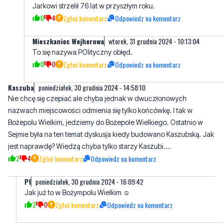
Mieszkaniec Wejherowa
wtorek, 31 grudnia 2024 - 10:13:04
To się nazywa POlityczny obłęd.
0
0
Zgłoś komentarz
Odpowiedz na komentarz
Kaszuba
poniedziałek, 30 grudnia 2024 - 14:58:10
Nie chcę się czepiać ale chyba jednak w dwuczłonowych
nazwach miejscowości odmienia się tylko końcówkę. I tak w
Bożepolu Wielkim, jedziemy do Bożepole Wielkiego. Ostatnio w
Sejmie była na ten temat dyskusja kiedy budowano Kaszubską. Jak
jest naprawdę? Wiedzą chyba tylko starzy Kaszubi....
2
4
Zgłoś komentarz
Odpowiedz na komentarz
Pl
poniedziałek, 30 grudnia 2024 - 16:09:42
Jak już to w Bożympolu Wielkim ☺️
2
0
Zgłoś komentarz
Odpowiedz na komentarz
Myślę że tutaj można
poniedziałek, 30 grudnia 2024 -
polemizować
17:33:44
Co innego,jeśli chodzi o rok np.2025. Poprawnie: w dwa tysiące