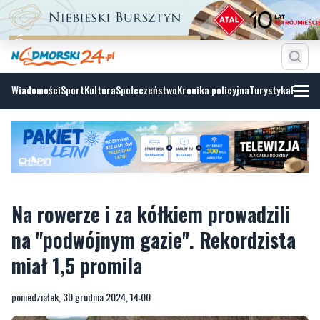
Wiadomości
Sport
Kultura
Społeczeństwo
Kronika policyjna
Turystyka
Fotoga
Na rowerze i za kółkiem prowadzili
na "podwójnym gazie". Rekordzista
miał 1,5 promila
poniedziałek, 30 grudnia 2024, 14:00