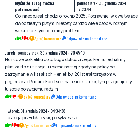
dwódziestym piątym. Niestety bardzo wiele osób w różnym
wieku ma z tym ogromny problem.
0
0
Zgłoś komentarz
Odpowiedz na komentarz
Jurek
poniedziałek, 30 grudnia 2024 - 20:45:19
No i co że po kielihu co to kogo obhodzi że po kielihu jechali my
pilim za sfoje i z socjalu i niema naszej zgody na policyjne
zatrzymanie w kszakach Heniek był 20 lat traktorzystom w
pegieeże a i Roman i Karol som na rencie i kto się tym pszejmuje my
tu sobie po swojemu radzim
1
3
Zgłoś komentarz
Odpowiedz na komentarz
wtorek, 31 grudnia 2024 - 04:34:38
Ta akcja przydała by się po sylwestrze.
4
0
Zgłoś komentarz
Odpowiedz na komentarz
Nik
wtorek, 31 grudnia 2024 - 06:54:37
Zapraszamy na żurawia krucza .... Bolszewo
3
0
Zgłoś komentarz
Odpowiedz na komentarz