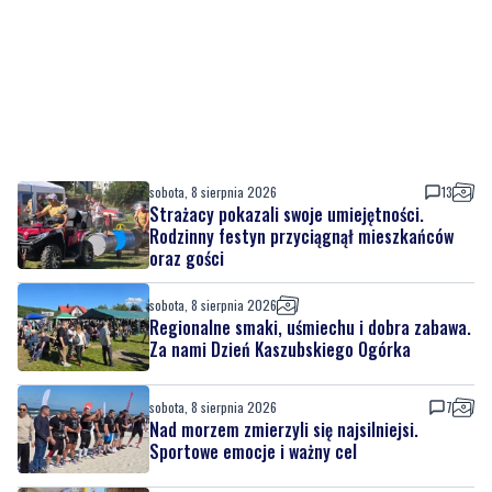
sobota, 8 sierpnia 2026
13
Strażacy pokazali swoje umiejętności.
Rodzinny festyn przyciągnął mieszkańców
oraz gości
sobota, 8 sierpnia 2026
Regionalne smaki, uśmiechu i dobra zabawa.
Za nami Dzień Kaszubskiego Ogórka
sobota, 8 sierpnia 2026
7
Nad morzem zmierzyli się najsilniejsi.
Sportowe emocje i ważny cel
sobota, 8 sierpnia 2026
4
Dwa dni rywalizacji i sportowych emocji.
Rzutki przyciągnęły tłumy