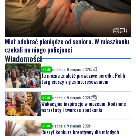
7
Miał odebrać pieniądze od seniora. W mieszkaniu
czekali na niego policjanci
Wiadomości
niedziela, 9 sierpnia 2026
NOWE
Tu można znaleźć prawdziwe perełki. Pchli
targ cieszy się zainteresowaniem
niedziela, 9 sierpnia 2026
NOWE
Wakacyjne inspiracje w muzeum. Rodzinne
warsztaty i twórcze spotkania
niedziela, 9 sierpnia 2026
NOWE
Ruszył konkurs kreatywny dla młodych
mieszkańców. Sprawdź, jak wziąć udział
niedziela, 9 sierpnia 2026
7