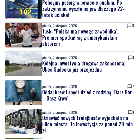
piątek, 7 sierpnia 2026
11
Tusk: "Polska ma nowego zawodnika".
Premier spotkał się z amerykańskim
aktorem
piątek, 7 sierpnia 2026
1
Kolejna inwestycja drogowa zakończona.
Ulica Sudecka już przejezdna
piątek, 7 sierpnia 2026
7
Oddaj krew i spędź dzień z rodziną. 'Darz Bór
– Dasz Krew'
piątek, 7 sierpnia 2026
1
Dziewięć nowych trolejbusów wyjechało na
ulice miasta. To inwestycja za ponad 28 mln
zł
piątek, 7 sierpnia 2026
4
Pomorska IV liga wraca do gry