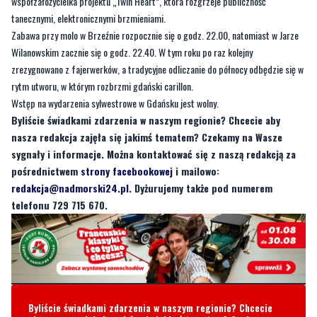
Wilanowskim zacznie się o godz. 22.40. W tym roku po raz kolejny
zrezygnowano z fajerwerków, a tradycyjne odliczanie do północy odbędzie się w
rytm utworu, w którym rozbrzmi gdański carillon.
Wstęp na wydarzenia sylwestrowe w Gdańsku jest wolny.
Byliście świadkami zdarzenia w naszym regionie? Chcecie aby
nasza redakcja zajęła się jakimś tematem? Czekamy na Wasze
sygnały i informacje. Można kontaktować się z naszą redakcją za
pośrednictwem
strony facebookowej
i mailowo:
redakcja@nadmorski24.pl
. Dyżurujemy także pod numerem
telefonu 729 715 670.
Byliście świadkami zdarzenia w naszym regionie? Chcecie
aby nasza redakcja zajęła się jakimś tematem? Czekamy na
Wasze sygnały i informacje. Można kontaktować się z naszą
redakcją za pośrednictwem strony facebookowej i mailowo:
redakcja@nadmorski24.pl
Dyżurujemy także pod numerem
telefonu
729 715 670
.