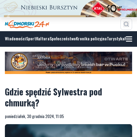
Wiadomości
Sport
Kultura
Społeczeństwo
Kronika policyjna
Turystyka
Fotoga
Gdzie spędzić Sylwestra pod
chmurką?
poniedziałek, 30 grudnia 2024, 11:05