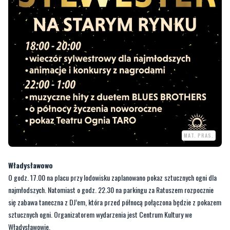
MAT. PRAS.
Władysławowo
O godz. 17.00 na placu przy lodowisku zaplanowano pokaz sztucznych ogni dla
najmłodszych. Natomiast o godz. 22.30 na parkingu za Ratuszem rozpocznie
się zabawa taneczna z DJ’em, która przed północą połączona będzie z pokazem
sztucznych ogni. Organizatorem wydarzenia jest Centrum Kultury we
Władysławowie.
Sopot
W sylwestrowe popołudnie w miasteczku świąteczno-noworocznym na Skwerze
Kuracyjnym zaplanowano „rodzinne pożegnanie 2024 roku”. Impreza zacznie się