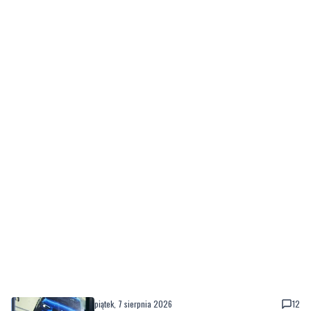
piątek, 7 sierpnia 2026
12
Policyjny pościg w powiecie puckim. Po
zatrzymaniu wyszło na jaw dlaczego 22-
latek uciekał