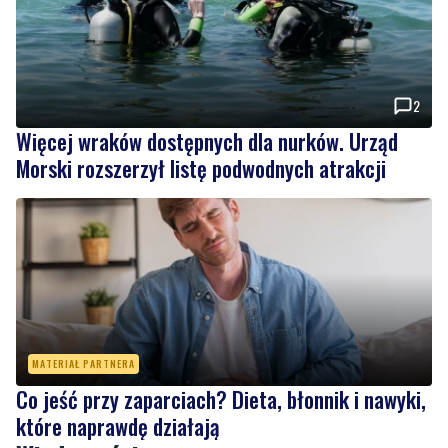
2
Więcej wraków dostępnych dla nurków. Urząd
Morski rozszerzył listę podwodnych atrakcji
MATERIAŁ PARTNERA
Co jeść przy zaparciach? Dieta, błonnik i nawyki,
które naprawdę działają
Wiadomości
piątek, 7 sierpnia 2026
NOWE
Rekordowy Pochód Kociewski przeszedł