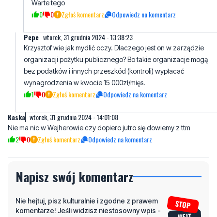
Pepe
wtorek, 31 grudnia 2024 - 13:38:23
Krzysztof wie jak mydlić oczy. Dlaczego jest on w zarządzie
organizacji pożytku publicznego? Bo takie organizacje mogą
bez podatków i innych przeszkód (kontroli) wypłacać
wynagrodzenia w kwocie 15 000zł/mięs.
1
0
Zgłoś komentarz
Odpowiedz na komentarz
Kaska
wtorek, 31 grudnia 2024 - 14:01:08
Nie ma nic w Wejherowie czy dopiero jutro się dowiemy z ttm
2
0
Zgłoś komentarz
Odpowiedz na komentarz
Napisz swój komentarz
Nie hejtuj, pisz kulturalnie i zgodne z prawem
komentarze! Jeśli widzisz niestosowny wpis -
kliknij "zgłoś nadużycie".
Imię / Podpis