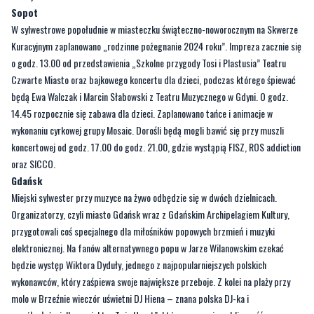
o godz. 13.00 od przedstawienia „Szkolne przygody Tosi i Plastusia” Teatru
Czwarte Miasto oraz bajkowego koncertu dla dzieci, podczas którego śpiewać
będą Ewa Walczak i Marcin Słabowski z Teatru Muzycznego w Gdyni. O godz.
14.45 rozpocznie się zabawa dla dzieci. Zaplanowano tańce i animacje w
wykonaniu cyrkowej grupy Mosaic. Dorośli będą mogli bawić się przy muszli
koncertowej od godz. 17.00 do godz. 21.00, gdzie wystąpią FISZ, ROS addiction
oraz SICCO.
Gdańsk
Miejski sylwester przy muzyce na żywo odbędzie się w dwóch dzielnicach.
Organizatorzy, czyli miasto Gdańsk wraz z Gdańskim Archipelagiem Kultury,
przygotowali coś specjalnego dla miłośników popowych brzmień i muzyki
elektronicznej. Na fanów alternatywnego popu w Jarze Wilanowskim czekać
będzie występ Wiktora Dyduły, jednego z najpopularniejszych polskich
wykonawców, który zaśpiewa swoje największe przeboje. Z kolei na plaży przy
molo w Brzeźnie wieczór uświetni DJ Hiena – znana polska DJ-ka i
współzałożycielka projektu „Twin Heart”, która rozgrzeje publiczność
tanecznymi, elektronicznymi brzmieniami.
Zabawa przy molo w Brzeźnie rozpocznie się o godz. 22.00, natomiast w Jarze