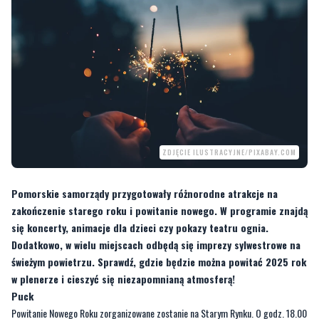
ZDJĘCIE ILUSTRACYJNE/PIXABAY.COM
Pomorskie samorządy przygotowały różnorodne atrakcje na
zakończenie starego roku i powitanie nowego. W programie znajdą
się koncerty, animacje dla dzieci czy pokazy teatru ognia.
Dodatkowo, w wielu miejscach odbędą się imprezy sylwestrowe na
świeżym powietrzu. Sprawdź, gdzie będzie można powitać 2025 rok
w plenerze i cieszyć się niezapomnianą atmosferą!
Puck
Powitanie Nowego Roku zorganizowane zostanie na Starym Rynku. O godz. 18.00
rozpocznie się tam wieczór sylwestrowy dla najmłodszych, czyli animacje dla
dzieci i konkursy z nagrodami, a na każdego czekać będzie gorąca czekolada i
herbata. Od godz. 22.00 do godz. 1.00 muzyczne hity zagra duet Blues