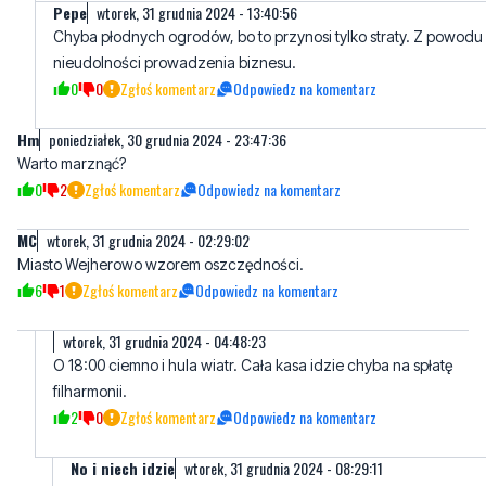
0
0
Zgłoś komentarz
Odpowiedz na komentarz
Hm
poniedziałek, 30 grudnia 2024 - 23:47:36
Warto marznąć?
0
2
Zgłoś komentarz
Odpowiedz na komentarz
MC
wtorek, 31 grudnia 2024 - 02:29:02
Miasto Wejherowo wzorem oszczędności.
6
1
Zgłoś komentarz
Odpowiedz na komentarz
wtorek, 31 grudnia 2024 - 04:48:23
O 18:00 ciemno i hula wiatr. Cała kasa idzie chyba na spłatę
filharmonii.
2
0
Zgłoś komentarz
Odpowiedz na komentarz
No i niech idzie
wtorek, 31 grudnia 2024 - 08:29:11
Warte tego
0
0
Zgłoś komentarz
Odpowiedz na komentarz