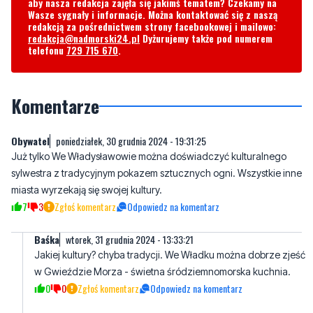
Komentarze
Obywatel
poniedziałek, 30 grudnia 2024 - 19:31:25
Już tylko We Władysławowie można doświadczyć kulturalnego
sylwestra z tradycyjnym pokazem sztucznych ogni. Wszystkie inne
miasta wyrzekają się swojej kultury.
7
3
Zgłoś komentarz
Odpowiedz na komentarz
Baśka
wtorek, 31 grudnia 2024 - 13:33:21
Jakiej kultury? chyba tradycji. We Władku można dobrze zjeść
w Gwieździe Morza - świetna śródziemnomorska kuchnia.
0
0
Zgłoś komentarz
Odpowiedz na komentarz
Pepe
wtorek, 31 grudnia 2024 - 13:40:56
Chyba płodnych ogrodów, bo to przynosi tylko straty. Z powodu
nieudolności prowadzenia biznesu.