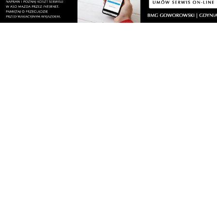
Nasze kamery
Gdynia
Orłowo
Zobacz wszystkie →