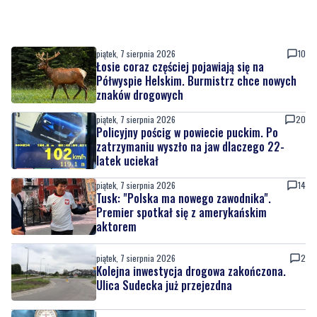
piątek, 7 sierpnia 2026
10
Łosie coraz częściej pojawiają się na
Półwyspie Helskim. Burmistrz chce nowych
znaków drogowych
piątek, 7 sierpnia 2026
20
Policyjny pościg w powiecie puckim. Po
zatrzymaniu wyszło na jaw dlaczego 22-
latek uciekał
piątek, 7 sierpnia 2026
14
Tusk: "Polska ma nowego zawodnika".
Premier spotkał się z amerykańskim
aktorem
piątek, 7 sierpnia 2026
2
Kolejna inwestycja drogowa zakończona.
Ulica Sudecka już przejezdna