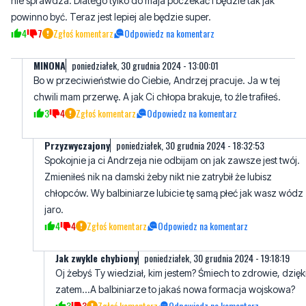
nie sprawdza. Dlatego tylko do maja poczekać i będzie tak jak
powinno być. Teraz jest lepiej ale będzie super.
4
7
Zgłoś komentarz
Odpowiedz na komentarz
MINONA
poniedziałek, 30 grudnia 2024 - 13:00:01
Bo w przeciwieństwie do Ciebie, Andrzej pracuje. Ja w tej
chwili mam przerwę. A jak Ci chłopa brakuje, to źle trafiłeś.
3
4
Zgłoś komentarz
Odpowiedz na komentarz
Przyzwyczajony
poniedziałek, 30 grudnia 2024 - 18:32:53
Spokojnie ja ci Andrzeja nie odbijam on jak zawsze jest twój.
Zmieniłeś nik na damski żeby nikt nie zatrybił że lubisz
chłopców. Wy balbiniarze lubicie tę samą płeć jak wasz wódz
jaro.
4
4
Zgłoś komentarz
Odpowiedz na komentarz
Jak zwykle chybiony
poniedziałek, 30 grudnia 2024 - 19:18:19
Oj żebyś Ty wiedział, kim jestem? Śmiech to zdrowie, dzięk
zatem...A balbiniarze to jakaś nowa formacja wojskowa?
3
3
Zgłoś komentarz
Odpowiedz na komentarz