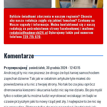
Byliście świadkami zdarzenia w naszym regionie? Chcecie
aby nasza redakcja zajęła się jakimś tematem? Czekamy na
Wasze sygnały i informacje. Można kontaktować się z naszą
redakcją za pośrednictwem strony facebookowej i mailowo:
redakcja@nadmorski24.pl
Dyżurujemy także pod numerem
telefonu
729 715 670
.
Komentarze
Przyzwyczajony
poniedziałek, 30 grudnia 2024 - 12:43:15
Andrzej pl ty nic nie piszesz że drogo że byś taniej samochodem
zajechał dziwne Tak jak w ostatnim artykule tyle miałeś do
powiedzenia a tu nic z twojej strony. No tak bo za pisu oprócz
drenowania kieszeni i skucania ludzi nic się nie działo. Bo pis myśli
tylko o sobie jak tu można ludzi wyrolować wciskając im bajki w
czasie przyszłym jaki to nowy rząd jest zły. I najlepsze to że nic się