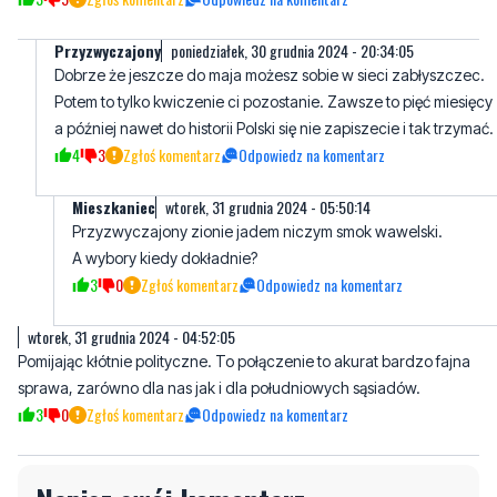
Przyzwyczajony
poniedziałek, 30 grudnia 2024 - 20:34:05
Dobrze że jeszcze do maja możesz sobie w sieci zabłyszczec.
Potem to tylko kwiczenie ci pozostanie. Zawsze to pięć miesięcy
a później nawet do historii Polski się nie zapiszecie i tak trzymać.
4
3
Zgłoś komentarz
Odpowiedz na komentarz
Mieszkaniec
wtorek, 31 grudnia 2024 - 05:50:14
Przyzwyczajony zionie jadem niczym smok wawelski.
A wybory kiedy dokładnie?
3
0
Zgłoś komentarz
Odpowiedz na komentarz
wtorek, 31 grudnia 2024 - 04:52:05
Pomijając kłótnie polityczne. To połączenie to akurat bardzo fajna
sprawa, zarówno dla nas jak i dla południowych sąsiadów.
3
0
Zgłoś komentarz
Odpowiedz na komentarz