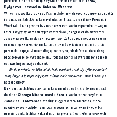
punktualnie. Po drodze minęliśmy wiele polskich miast m.in.
Tczew
,
Bydgoszcz
,
Inowrocław
,
Gniezno
i
Wrocław
.
W moim przypadku z Gdyni do Pragi jechało niewiele osób, co zapewniało spokój
i przestrzeń. Jednakże na kolejnych etapach trasy, szczególnie w Poznaniu i
Wrocławiu, liczba pasażerów znacznie wzrosła. Warto wspomnieć, że wagon
restauracyjny był odczepiany już we Wrocławiu, co ograniczało możliwości
zakupienia posiłku na dalszym etapie trasy. Za to po przekroczeniu czeskiej
granicy między przedziałami kursuje steward z wózkiem minibar i oferuje
przekąski i napoje. Minusem długiej podróży są jednak fotele, które nie są
przystosowane do wygodnego snu. Podczas nocnej jazdy trudno było znaleźć
odpowiednią pozycję do drzemki.
—
Ale do przeżycia. Za kilka dni nie będę pamiętał o podróży, tylko wspominał
samą Pragę, a to naprawdę piękne miasto warte zwiedzenia
- mówi towarzysz
naszej podróży.
Do Pragi dojechaliśmy punktualnie kilka minut po godz. 9. Z dworca nie jest
daleko do
Starego Miasta
i
mostu Karola
. Warto też zobaczyć m.in.
Zamek na Hradczanach
. Według Księgi rekordów Guinnessa jest to
największy pod względem zajmowanej powierzchni zamek na świecie. Na
praskim zamku trafiliśmy akurat na zmianę warty. Gwardziści przekazywali