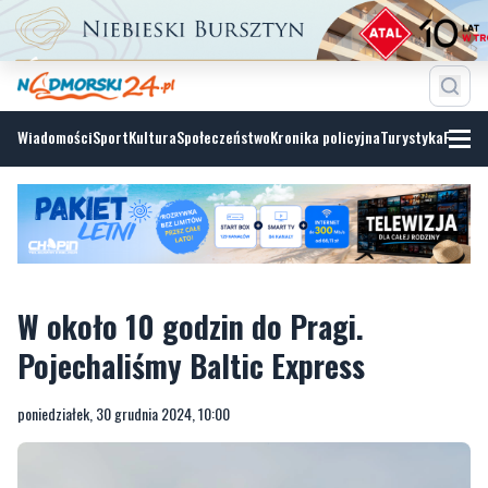
Wiadomości
Sport
Kultura
Społeczeństwo
Kronika policyjna
Turystyka
Fotoga
W około 10 godzin do Pragi.
Pojechaliśmy Baltic Express
poniedziałek, 30 grudnia 2024, 10:00