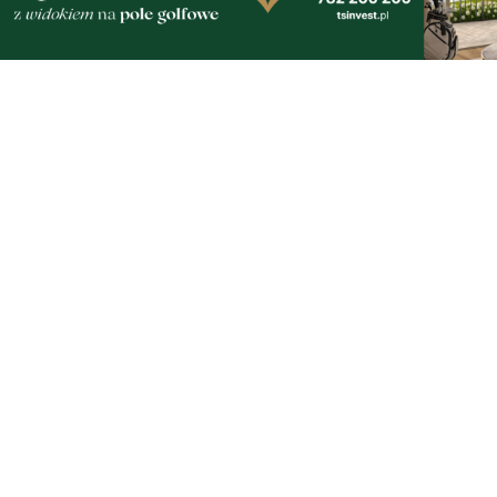
Orłowo
Zobacz wszystkie →
Artykuły
Informacje
Wiadomości
O portalu
Sport
Kontakt
Kultura
Regulamin
Społeczeństwo
Polityka prywatności
Kronika policyjna
Reklama
Zobacz