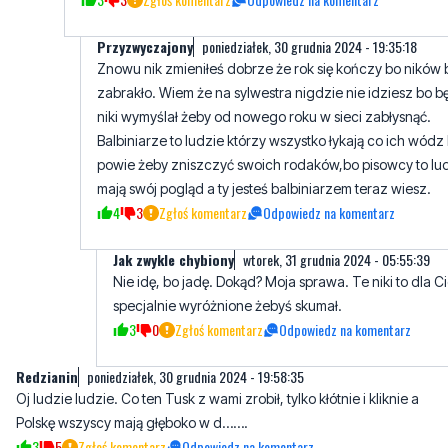
Przyzwyczajony
poniedziałek, 30 grudnia 2024 - 19:35:18
Znowu nik zmieniłeś dobrze że rok się kończy bo ników b
zabrakło. Wiem że na sylwestra nigdzie nie idziesz bo b
niki wymyślał żeby od nowego roku w sieci zabłysnąć.
Balbiniarze to ludzie którzy wszystko łykają co ich wódz
powie żeby zniszczyć swoich rodaków,bo pisowcy to lu
mają swój pogląd a ty jesteś balbiniarzem teraz wiesz.
4
3
Zgłoś komentarz
Odpowiedz na komentarz
Jak zwykle chybiony
wtorek, 31 grudnia 2024 - 05:55:39
Nie idę, bo jadę. Dokąd? Moja sprawa. Te niki to dla Ci
specjalnie wyróżnione żebyś skumał.
3
0
Zgłoś komentarz
Odpowiedz na komentarz
Redzianin
poniedziałek, 30 grudnia 2024 - 19:58:35
Oj ludzie ludzie. Co ten Tusk z wami zrobił, tylko kłótnie i kliknie a
Polskę wszyscy mają głęboko w d…….
3
5
Zgłoś komentarz
Odpowiedz na komentarz