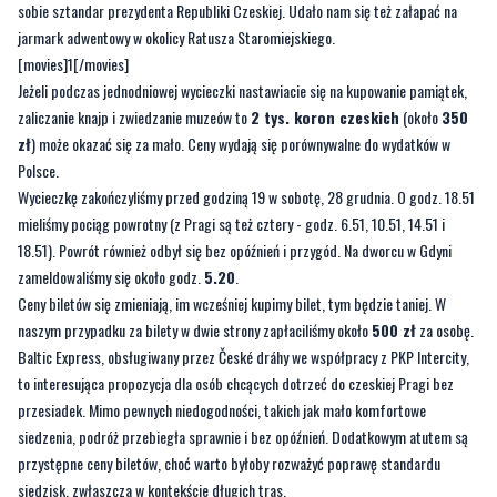
sobie sztandar prezydenta Republiki Czeskiej. Udało nam się też załapać na
jarmark adwentowy w okolicy Ratusza Staromiejskiego.
[movies]1[/movies]
Jeżeli podczas jednodniowej wycieczki nastawiacie się na kupowanie pamiątek,
zaliczanie knajp i zwiedzanie muzeów to
2 tys. koron czeskich
(około
350
zł
) może okazać się za mało. Ceny wydają się porównywalne do wydatków w
Polsce.
Wycieczkę zakończyliśmy przed godziną 19 w sobotę, 28 grudnia. O godz. 18.51
mieliśmy pociąg powrotny (z Pragi są też cztery - godz. 6.51, 10.51, 14.51 i
18.51). Powrót również odbył się bez opóźnień i przygód. Na dworcu w Gdyni
zameldowaliśmy się około godz.
5.20
.
Ceny biletów się zmieniają, im wcześniej kupimy bilet, tym będzie taniej. W
naszym przypadku za bilety w dwie strony zapłaciliśmy około
500 zł
za osobę.
Baltic Express, obsługiwany przez České dráhy we współpracy z PKP Intercity,
to interesująca propozycja dla osób chcących dotrzeć do czeskiej Pragi bez
przesiadek. Mimo pewnych niedogodności, takich jak mało komfortowe
siedzenia, podróż przebiegła sprawnie i bez opóźnień. Dodatkowym atutem są
przystępne ceny biletów, choć warto byłoby rozważyć poprawę standardu
siedzisk, zwłaszcza w kontekście długich tras.