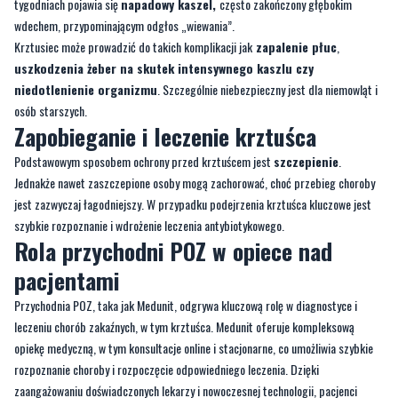
uszkodzenia żeber na skutek intensywnego kaszlu czy
niedotlenienie organizmu
. Szczególnie niebezpieczny jest dla niemowląt i
osób starszych.
Zapobieganie i leczenie krztuśca
Podstawowym sposobem ochrony przed krztuścem jest
szczepienie
.
Jednakże nawet zaszczepione osoby mogą zachorować, choć przebieg choroby
jest zazwyczaj łagodniejszy. W przypadku podejrzenia krztuśca kluczowe jest
szybkie rozpoznanie i wdrożenie leczenia antybiotykowego.
Rola przychodni POZ w opiece nad
pacjentami
Przychodnia POZ, taka jak Medunit, odgrywa kluczową rolę w diagnostyce i
leczeniu chorób zakaźnych, w tym krztuśca. Medunit oferuje kompleksową
opiekę medyczną, w tym konsultacje online i stacjonarne, co umożliwia szybkie
rozpoznanie choroby i rozpoczęcie odpowiedniego leczenia. Dzięki
zaangażowaniu doświadczonych lekarzy i nowoczesnej technologii, pacjenci
mogą liczyć na profesjonalną pomoc w każdym etapie leczenia.
Jak działa Medunit?
Medunit to nowoczesna
przychodnia Podstawowej Opieki Zdrowotnej (POZ),