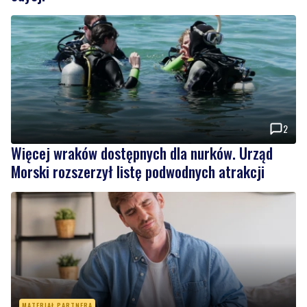
2
Więcej wraków dostępnych dla nurków. Urząd
Morski rozszerzył listę podwodnych atrakcji
MATERIAŁ PARTNERA
Co jeść przy zaparciach? Dieta, błonnik i nawyki,
które naprawdę działają