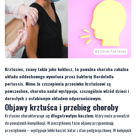
MATERIAŁ PARTNERA
Krztusiec, znany także jako koklusz, to poważna choroba zakaźna
układu oddechowego wywołana przez bakterię Bordetella
pertussis. Mimo że szczepienia przeciwko krztuścowi są
powszechne, choroba nadal występuje, szczególnie wśród dzieci i
dorosłych z osłabionym układem odpornościowym.
Objawy krztuśca i przebieg choroby
Krztusiec charakteryzuje się
długotrwałym kaszlem
, który może prowadzić
do poważnych komplikacji. W początkowej fazie objawy przypominają
przeziębienie – występuje lekki kaszel, katar i stan podgorączkowy. W kolejnych
tygodniach pojawia się
napadowy kaszel,
często zakończony głębokim
wdechem, przypominającym odgłos „wiewania”.
Krztusiec może prowadzić do takich komplikacji jak
zapalenie płuc
,