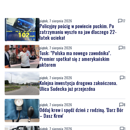
Policyjny pościg w powiecie puckim. Po
zatrzymaniu wyszło na jaw dlaczego 22-
latek uciekał
piątek, 7 sierpnia 2026
11
Tusk: "Polska ma nowego zawodnika".
Premier spotkał się z amerykańskim
aktorem
piątek, 7 sierpnia 2026
1
Kolejna inwestycja drogowa zakończona.
Ulica Sudecka już przejezdna
piątek, 7 sierpnia 2026
8
Oddaj krew i spędź dzień z rodziną. 'Darz Bór
– Dasz Krew'
piątek, 7 sierpnia 2026
1
Dziewięć nowych trolejbusów wyjechało na
ulice miasta. To inwestycja za ponad 28 mln
zł