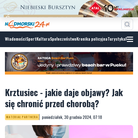
Wiadomości
Sport
Kultura
Społeczeństwo
Kronika policyjna
Turystyka
Fotoga
Krztusiec - jakie daje objawy? Jak
się chronić przed chorobą?
poniedziałek, 30 grudnia 2024, 07:18
MATERIAŁ PARTNERA