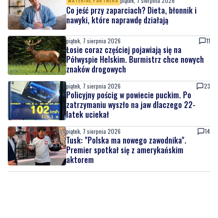
piątek, 7 sierpnia 2026
MATERIAŁ PARTNERA
Co jeść przy zaparciach? Dieta, błonnik i
nawyki, które naprawdę działają
piątek, 7 sierpnia 2026
11
Łosie coraz częściej pojawiają się na
Półwyspie Helskim. Burmistrz chce nowych
znaków drogowych
piątek, 7 sierpnia 2026
23
Policyjny pościg w powiecie puckim. Po
zatrzymaniu wyszło na jaw dlaczego 22-
latek uciekał
piątek, 7 sierpnia 2026
14
Tusk: "Polska ma nowego zawodnika".
Premier spotkał się z amerykańskim
aktorem