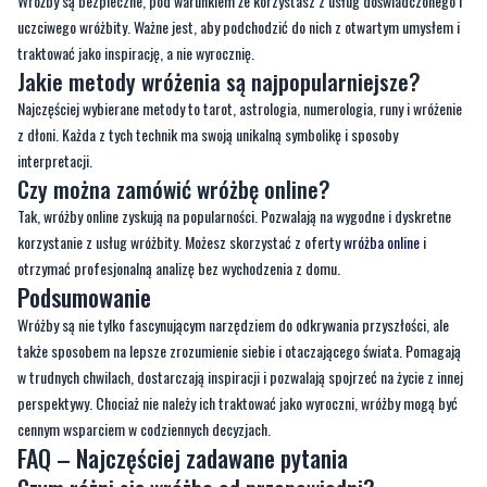
Wróżby są bezpieczne, pod warunkiem że korzystasz z usług doświadczonego i
uczciwego wróżbity. Ważne jest, aby podchodzić do nich z otwartym umysłem i
traktować jako inspirację, a nie wyrocznię.
Jakie metody wróżenia są najpopularniejsze?
Najczęściej wybierane metody to tarot, astrologia, numerologia, runy i wróżenie
z dłoni. Każda z tych technik ma swoją unikalną symbolikę i sposoby
interpretacji.
Czy można zamówić wróżbę online?
Tak, wróżby online zyskują na popularności. Pozwalają na wygodne i dyskretne
korzystanie z usług wróżbity. Możesz skorzystać z oferty
wróżba
online
i
otrzymać profesjonalną analizę bez wychodzenia z domu.
Podsumowanie
Wróżby są nie tylko fascynującym narzędziem do odkrywania przyszłości, ale
także sposobem na lepsze zrozumienie siebie i otaczającego świata. Pomagają
w trudnych chwilach, dostarczają inspiracji i pozwalają spojrzeć na życie z innej
perspektywy. Chociaż nie należy ich traktować jako wyroczni, wróżby mogą być
cennym wsparciem w codziennych decyzjach.
FAQ – Najczęściej zadawane pytania