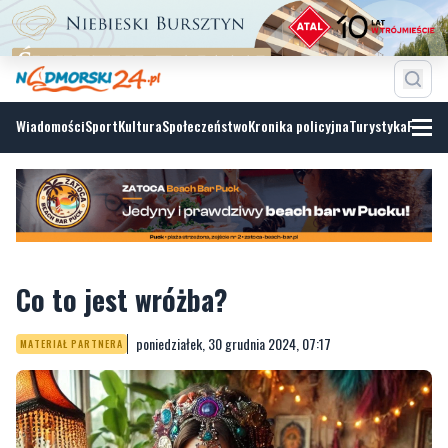
Wiadomości
Sport
Kultura
Społeczeństwo
Kronika policyjna
Turystyka
Fotoga
Co to jest wróżba?
poniedziałek, 30 grudnia 2024, 07:17
MATERIAŁ PARTNERA