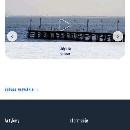
Gdynia
Orłowo
Zobacz wszystkie →
Artykuły
Informacje