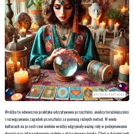
MATERIAŁ PARTNERA
Wróżba to odwieczna praktyka odczytywania przyszłości, analizy teraźniejszości
i rozwiązywania zagadek przeszłości za pomocą różnych metod. W wielu
kulturach na przestrzeni wieków wróżby odgrywały ważną rolę w podejmowaniu
decyzji oraz interpretowaniu znaków z otaczającego świata. Choć w dzisiejszych