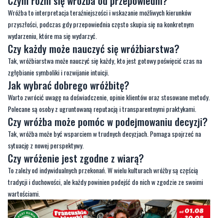
Czym różni się wróżba od przepowiedni?
Wróżba to interpretacja teraźniejszości i wskazanie możliwych kierunków
przyszłości, podczas gdy przepowiednia często skupia się na konkretnym
wydarzeniu, które ma się wydarzyć.
Czy każdy może nauczyć się wróżbiarstwa?
Tak, wróżbiarstwa może nauczyć się każdy, kto jest gotowy poświęcić czas na
zgłębianie symboliki i rozwijanie intuicji.
Jak wybrać dobrego wróżbitę?
Warto zwrócić uwagę na doświadczenie, opinie klientów oraz stosowane metody.
Polecane są osoby z ugruntowaną reputacją i transparentnymi praktykami.
Czy wróżba może pomóc w podejmowaniu decyzji?
Tak, wróżba może być wsparciem w trudnych decyzjach. Pomaga spojrzeć na
sytuację z nowej perspektywy.
Czy wróżenie jest zgodne z wiarą?
To zależy od indywidualnych przekonań. W wielu kulturach wróżby są częścią
tradycji i duchowości, ale każdy powinien podejść do nich w zgodzie ze swoimi
wartościami.