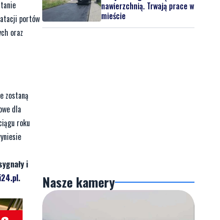
tanie
nawierzchnią. Trwają prace w
mieście
atacji portów
ych oraz
e zostaną
owe dla
ciągu roku
yniesie
sygnały i
24.pl
.
Nasze kamery