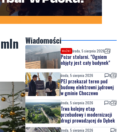
 mln
Wiadomości
środa, 5 sierpnia 2026
WAŻNE
Pożar stolarni. "Ogniem
objęty jest cały budynek"
środa, 5 sierpnia 2026
9
PEJ przekazał teren pod
budowę elektrowni jądrowej
w gminie Choczewo
środa, 5 sierpnia 2026
2
Trwa kolejny etap
przebudowy i modernizacji
drogi prowadzącej do Dębek
środa, 5 sierpnia 2026
8