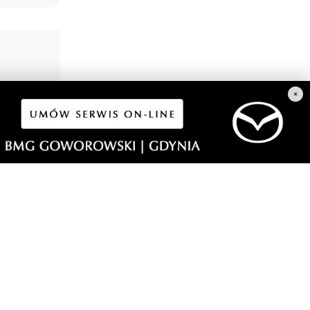
×
2
dowy i
dzącej do