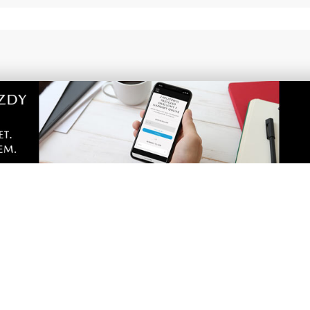
9
kazał teren pod budowę
Trwa kolejny etap przebu
i jądrowej w gminie
modernizacji drogi prowa
o
Dębek