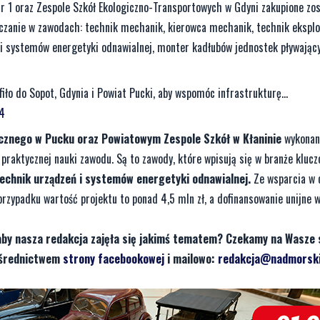
1 oraz Zespole Szkół Ekologiczno-Transportowych w Gdyni zakupione zos
czanie w zawodach: technik mechanik, kierowca mechanik, technik eksplo
eń i systemów energetyki odnawialnej, monter kadłubów jednostek pływając
ło do Sopot, Gdynia i Powiat Pucki, aby wspomóc infrastrukturę...
24
znego w Pucku oraz Powiatowym Zespole Szkół w Kłaninie
wykonan
praktycznej nauki zawodu. Są to zawody, które wpisują się w branże klucz
technik urządzeń i systemów energetyki odnawialnej.
Ze wsparcia w 
zypadku wartość projektu to ponad 4,5 mln zł, a dofinansowanie unijne w
aby nasza redakcja zajęła się jakimś tematem? Czekamy na Wasze 
pośrednictwem
strony facebookowej
i mailowo:
redakcja@nadmorski