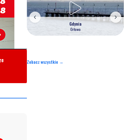
Gdynia
Orłowo
ze
Zobacz wszystkie →