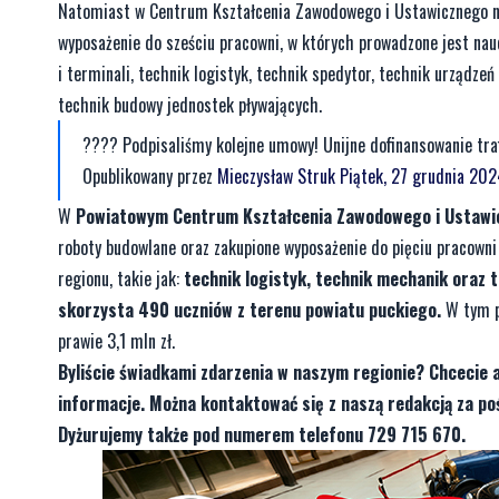
Natomiast w Centrum Kształcenia Zawodowego i Ustawicznego nr 
wyposażenie do sześciu pracowni, w których prowadzone jest nau
i terminali, technik logistyk, technik spedytor, technik urządz
technik budowy jednostek pływających.
???? Podpisaliśmy kolejne umowy! Unijne dofinansowanie trafi
Opublikowany przez
Mieczysław Struk
Piątek, 27 grudnia 20
W
Powiatowym Centrum Kształcenia Zawodowego i Ustawic
roboty budowlane oraz zakupione wyposażenie do pięciu pracowni 
regionu, takie jak:
technik logistyk, technik mechanik oraz 
skorzysta 490 uczniów z terenu powiatu puckiego.
W tym pr
prawie 3,1 mln zł.
Byliście świadkami zdarzenia w naszym regionie? Chcecie 
informacje. Można kontaktować się z naszą redakcją za 
Dyżurujemy także pod numerem telefonu 729 715 670.