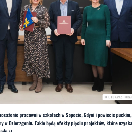
FOT. ŁUKASZ TOKA
sażenie pracowni w szkołach w Sopocie, Gdyni i powiecie puckim,
 w Dzierzgoniu. Takie będą efekty pięciu projektów, które uzysk
mln zł.