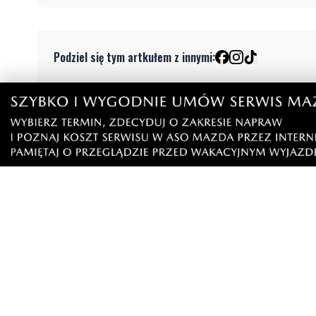
Podziel się tym artkułem z innymi:
Czytaj również
WAŻNE
Pożar stolarni. "Ogniem objęty jest
PEJ prze
cały budynek"
elektrown
Choczew