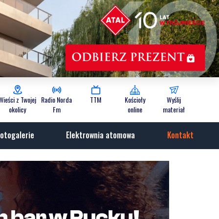
Wieści z Twojej
Radio Norda
TTM
Kościoły
Wyślij
okolicy
Fm
online
materiał
otogalerie
Elektrownia atomowa
Kontakt