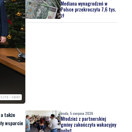
Mediana wynagrodzeń w
Polsce przekroczyła 7,6 tys.
zł
RCZYK / UMWP
środa, 5 sierpnia 2026
 a także
Młodzież z partnerskiej
ały wsparcie
gminy zakończyła wakacyjny
pobyt