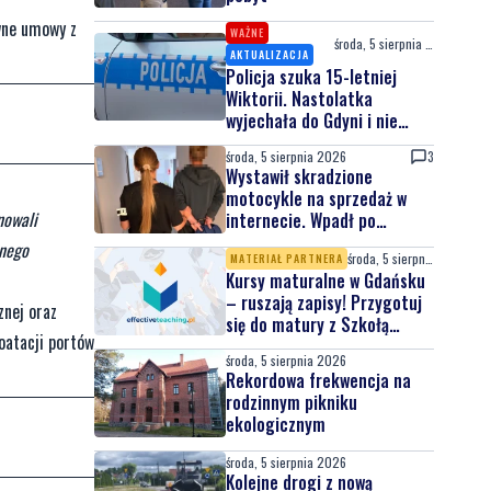
wne umowy z
WAŻNE
środa, 5 sierpnia 2026
AKTUALIZACJA
Policja szuka 15-letniej
Wiktorii. Nastolatka
wyjechała do Gdyni i nie
wróciła
środa, 5 sierpnia 2026
3
Wystawił skradzione
motocykle na sprzedaż w
nowali
internecie. Wpadł po
zgłoszeniu właściciela
tnego
środa, 5 sierpnia 2026
MATERIAŁ PARTNERA
Kursy maturalne w Gdańsku
– ruszają zapisy! Przygotuj
znej oraz
się do matury z Szkołą
oatacji portów
Effective Teaching!
środa, 5 sierpnia 2026
Rekordowa frekwencja na
rodzinnym pikniku
ekologicznym
środa, 5 sierpnia 2026
Kolejne drogi z nową