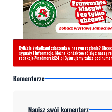
Byliście świadkami zdarzenia w naszym regionie? Chce
sygnały i informacje. Można kontaktować się z naszą r
redakcja@nadmorski24.pl
Dyżurujemy także pod nume
Komentarze
Napisz swój komentarz