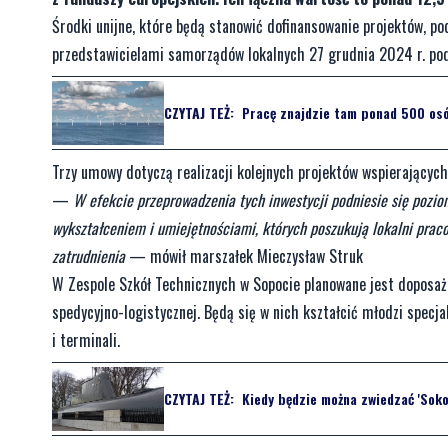
Środki unijne, które będą stanowić dofinansowanie projektów, 
przedstawicielami samorządów lokalnych 27 grudnia 2024 r. po
CZYTAJ TEŻ:
Pracę znajdzie tam ponad 500 osób
Trzy umowy dotyczą realizacji kolejnych projektów wspierającyc
—
W efekcie przeprowadzenia tych inwestycji podniesie się pozi
wykształceniem i umiejętnościami, których poszukują lokalni praco
zatrudnienia
— mówił marszałek Mieczysław Struk
W Zespole Szkół Technicznych w Sopocie planowane jest doposaż
spedycyjno-logistycznej. Będą się w nich kształcić młodzi specja
i terminali.
CZYTAJ TEŻ:
Kiedy będzie można zwiedzać 'Soko