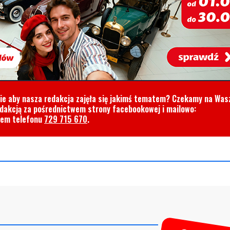
cie aby nasza redakcja zajęła się jakimś tematem? Czekamy na Was
edakcją za pośrednictwem strony facebookowej i mailowo:
rem telefonu
729 715 670
.