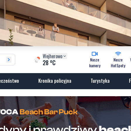
Wejherowo
Nasze
Nasze
o
28
C
kamery
HotSpoty
eczeństwo
Kronika policyjna
Turystyka
F