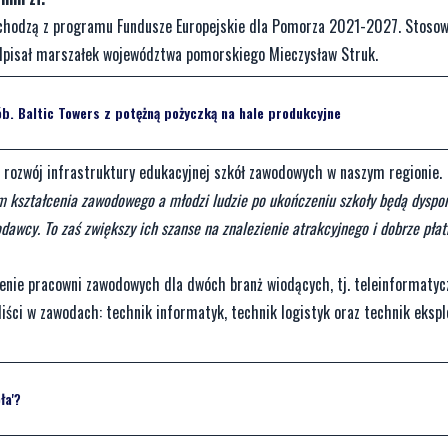
pochodzą z programu Fundusze Europejskie dla Pomorza 2021-2027. Stoso
dpisał marszałek województwa pomorskiego Mieczysław Struk.
. Baltic Towers z potężną pożyczką na hale produkcyjne
h rozwój infrastruktury edukacyjnej szkół zawodowych w naszym regionie.
om kształcenia zawodowego a młodzi ludzie po ukończeniu szkoły będą dyspo
dawcy. To zaś zwiększy ich szanse na znalezienie atrakcyjnego i dobrze pła
enie pracowni zawodowych dla dwóch branż wiodących, tj. teleinformatyc
liści w zawodach: technik informatyk, technik logistyk oraz technik ekspl
ła'?