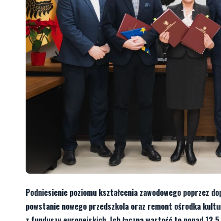
Podniesienie poziomu kształcenia zawodowego poprzez dopo
powstanie nowego przedszkola oraz remont ośrodka kultury
z funduszy europejskich. Ich łączna wartość to ponad 12,5 