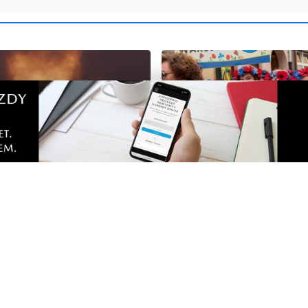
pełen atrakcji w powiecie
Kolorowy korowód, muzyk
. Sprawdź, co zaplanowano
regionalne smaki. Nadcho
Święto Kociewia
Zobacz