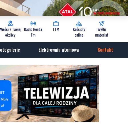
Wieści z Twojej
Radio Norda
TTM
Kościoły
Wyślij
okolicy
Fm
online
materiał
otogalerie
Elektrownia atomowa
Kontakt