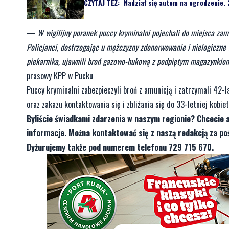
CZYTAJ TEŻ:
Nadział się autem na ogrodzenie. 
—
W wigilijny poranek puccy kryminalni pojechali do miejsca zami
Policjanci, dostrzegając u mężczyzny zdenerwowanie i nielogiczne
piekarnika, ujawnili broń gazowo-hukową z podpiętym magazynkiem 
prasowy KPP w Pucku
Puccy kryminalni zabezpieczyli broń z amunicją i zatrzymali 42-
oraz zakazu kontaktowania się i zbliżania się do 33-letniej kobiet
Byliście świadkami zdarzenia w naszym regionie? Chcecie 
informacje. Można kontaktować się z naszą redakcją za 
Dyżurujemy także pod numerem telefonu 729 715 670.