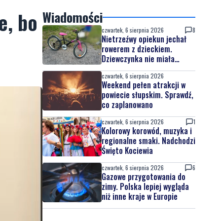
e, bo
Wiadomości
czwartek, 6 sierpnia 2026
8
Nietrzeźwy opiekun jechał
rowerem z dzieckiem.
Dziewczynka nie miała
kasku
czwartek, 6 sierpnia 2026
Weekend pełen atrakcji w
powiecie słupskim. Sprawdź,
co zaplanowano
czwartek, 6 sierpnia 2026
1
Kolorowy korowód, muzyka i
regionalne smaki. Nadchodzi
Święto Kociewia
czwartek, 6 sierpnia 2026
6
Gazowe przygotowania do
zimy. Polska lepiej wygląda
niż inne kraje w Europie