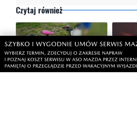
Czytaj również
8
Nietrzeźwy opiekun jechał rowerem
Weekend 
z dzieckiem. Dziewczynka nie miała
słupskim
kasku
Artykuły
Informacje