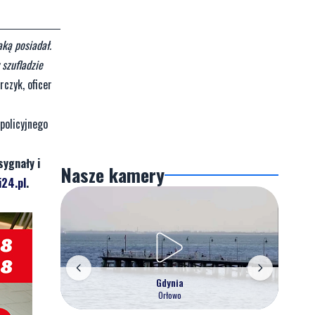
aką posiadał.
szufladzie
czyk, oficer
policyjnego
sygnały i
Nasze kamery
24.pl
.
Gdynia
Orłowo