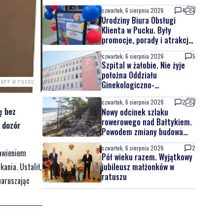
czwartek, 6 sierpnia 2026
4
Urodziny Biura Obsługi
Klienta w Pucku. Były
promocje, porady i atrakcje
dla najmłodszych
czwartek, 6 sierpnia 2026
5
Szpital w żałobie. Nie żyje
położna Oddziału
. KPP W PUCKU
Ginekologiczno-
Położniczego
czwartek, 6 sierpnia 2026
2
ę bez
Nowy odcinek szlaku
rowerowego nad Bałtykiem.
o dozór
Powodem zmiany budowa
elektrowni jądrowej
czwartek, 6 sierpnia 2026
2
bawieniem
Pół wieku razem. Wyjątkowy
ania. Ustalił,
jubileusz małżonków w
ratuszu
naruszając