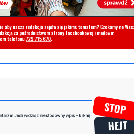
cie aby nasza redakcja zajęła się jakimś tematem? Czekamy na Was
edakcją za pośrednictwem strony facebookowej i mailowo:
rem telefonu
729 715 670
.
tarze! Jeśli widzisz niestosowny wpis - kliknij