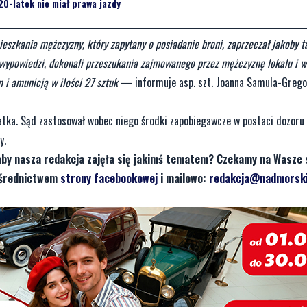
20-latek nie miał prawa jazdy
eszkania mężczyzny, który zapytany o posiadanie broni, zaprzeczał jakoby t
 wypowiedzi, dokonali przeszukania zajmowanego przez mężczyznę lokalu i w 
i amunicją w ilości 27 sztuk
— informuje asp. szt. Joanna Samula-Gregor
latka. Sąd zastosował wobec niego środki zapobiegawcze w postaci dozoru 
y.
aby nasza redakcja zajęła się jakimś tematem? Czekamy na Wasze 
pośrednictwem
strony facebookowej
i mailowo:
redakcja@nadmorski