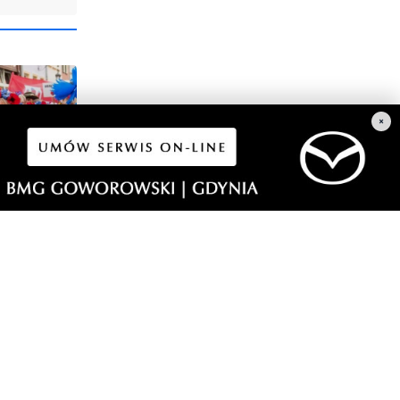
×
1
a i
dzi