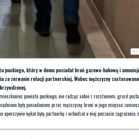
FOT
tu puckiego, który w domu posiadał broń gazowo-hukową i amunicj
cia za zerwanie relacji partnerskiej. Wobec mężczyzny zastosowan
okrzywdzonej.
mieszkaniec powiatu puckiego, nie radząc sobie z rozstaniem, groził poz
sadnione były posiadaniem przez mężczyznę broni w jego miejscu zamieszk
na uporczywie nękał byłą partnerkę i wzbudzał u niej poczucie zagrożenia, 