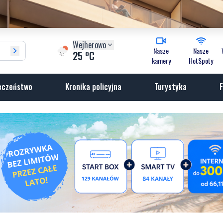
Wejherowo
Nasze
Nasze
o
25
C
kamery
HotSpoty
eczeństwo
Kronika policyjna
Turystyka
F