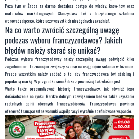
Poza tym w Żabce za darmo dostajesz dostęp do wiedzy, know-how oraz
materiałów marketingowych. Skorzystasz też z bezpłatnego szkolenia
wprowadzającego, które uczy wszystkich niezbędnych zagadnień.
Na co warto zwrócić szczególną uwagę
podczas wyboru franczyzodawcy? Jakich
błędów należy starać się unikać?
Podczas wyboru franczyzodawcy należy szczególną uwagę poświęcić kilku
zagadnieniom. To znacząco zwiększy szansę na osiągnięcie sukcesu w biznesie.
Przede wszystkim należy zadbać o to, aby franczyzodawca był stabilną i
popularną marką. W przypadku sieci Żabka z pewnością tak właśnie jest.
Warto także przeanalizować historię franczyzodawcy, jak również jego
doświadczenie na rynku. Bardzo dobrym rozwiązaniem będzie także uzyskanie
rzetelnych opinii obecnych franczyzobiorców. Franczyzodawca powinien
oferować transparentne warunki współpracy i wyraźnie zdefiniowane wsparcie.