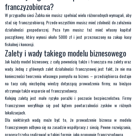
franczyzobiorca?
W przypadku sieci Żabka nie musisz spełniać wielu różnorodnych wymagań, aby
stać się franczyzobiorcą. Przede wszystkim musisz mieć zdolność do założenia
działalności gospodarczej. Poza tym musisz też mieć własny kapitał
początkowy, który wynosi około 5000 zł i jest przeznaczony na zakup kasy
fiskalnej i koncesji.
Zalety i wady takiego modelu biznesowego
Jak każdy model biznesowy, z całą pewnością także i franczyza ma zalety oraz
wady. Jedną z głównych zalet działalności franczyzowej jest fakt, że nie ma
konieczności tworzenia własnego pomysłu na biznes – przedsiębiorca dostaje
na tacy całą niezbędną wiedzę dotyczącą prowadzenia firmy, na bieżąco
otrzymuje także wsparcie od franczyzodawcy.
Kolejną zaletą jest małe ryzyko porażki i poczucie bezpieczeństwa. Firmy
franczyzowe weryfikuje się pod kątem powtarzalności zysków w różnych
lokalizacjach.
Dla niektórych wadą może być to, że prowadzenie biznesu w modelu
franczyzowym odbywa się na zasadzie współpracy z siecią. Pewne rozwiązania,
procesy trzeba realizować w takiej formie, jaką proponuje franczyzodawca.