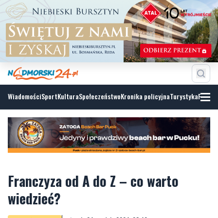
Wiadomości
Sport
Kultura
Społeczeństwo
Kronika policyjna
Turystyka
Fotoga
Franczyza od A do Z – co warto
wiedzieć?