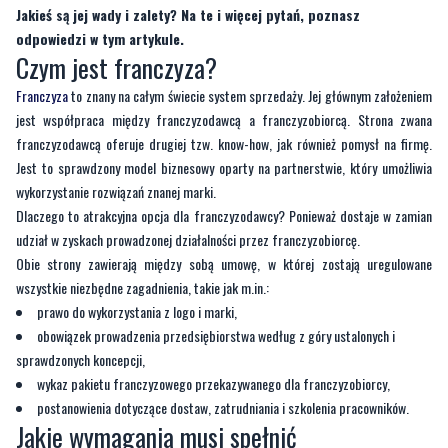
Jakieś są jej wady i zalety? Na te i więcej pytań, poznasz
odpowiedzi w tym artykule.
Czym jest franczyza?
Franczyza
to znany na całym świecie system sprzedaży. Jej głównym założeniem
jest współpraca między franczyzodawcą a franczyzobiorcą. Strona zwana
franczyzodawcą oferuje drugiej tzw. know-how, jak również pomysł na firmę.
Jest to sprawdzony model biznesowy oparty na partnerstwie, który umożliwia
wykorzystanie rozwiązań znanej marki.
Dlaczego to atrakcyjna opcja dla franczyzodawcy? Ponieważ dostaje w zamian
udział w zyskach prowadzonej działalności przez franczyzobiorcę.
Obie strony zawierają między sobą umowę, w której zostają uregulowane
wszystkie niezbędne zagadnienia, takie jak m.in.:
prawo do wykorzystania z logo i marki,
obowiązek prowadzenia przedsiębiorstwa według z góry ustalonych i
sprawdzonych koncepcji,
wykaz pakietu franczyzowego przekazywanego dla franczyzobiorcy,
postanowienia dotyczące dostaw, zatrudniania i szkolenia pracowników.
Jakie wymagania musi spełnić