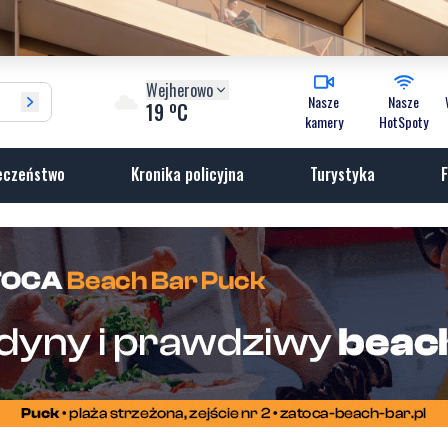
Wejherowo
Nasze
Nasze
o
19
C
kamery
HotSpoty
eczeństwo
Kronika policyjna
Turystyka
F