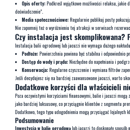
Opis oferty:
Podkreśl wyjątkowe możliwości relaksu, jakie daj
doświadczenie”.
Media społecznościowe:
Regularnie publikuj posty pokazują
Nie zapomnij też o wyróżnieniu tej atrakcji w serwisach rezerwac
Czy instalacja jest skomplikowana? 
Instalacja balii ogrodowej lub jacuzzi nie wymaga dużego nakładu 
Podłoże:
Powierzchnia powinna być stabilna i odpowiednio pr
Dostęp do wody i prądu:
Niezbędne do napełniania i podgrz
Konserwacja:
Regularne czyszczenie i wymiana filtrów zape
Jeśli decydujesz się na bardziej zaawansowane jacuzzi, warto sk
Dodatkowe korzyści dla właścicieli n
Poza oczywistymi korzyściami finansowymi, balie i jacuzzi mogą 
jako bardziej luksusowy, co przyciągnie klientów z segmentu pr
Dodatkowo, tego typu udogodnienia mogą przyciągać lojalnych kli
Podsumowanie
Inwestycja w balię ogrodową
lub jacuzzi to doskonały sposób 