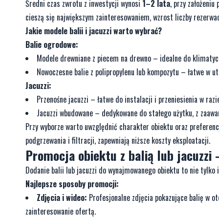
Średni czas zwrotu z inwestycji wynosi
1–2 lata
, przy założeni
cieszą się największym zainteresowaniem, wzrost liczby rezerwac
Jakie modele balii i jacuzzi warto wybrać?
Balie ogrodowe:
Modele drewniane z piecem na drewno – idealne do klimatycz
Nowoczesne balie z polipropylenu lub kompozytu – łatwe w ut
Jacuzzi:
Przenośne jacuzzi – łatwe do instalacji i przeniesienia w razi
Jacuzzi wbudowane – dedykowane do stałego użytku, z zaaw
Przy wyborze warto uwzględnić charakter obiektu oraz preferen
podgrzewania i filtracji, zapewniają niższe koszty eksploatacji.
Promocja obiektu z balią lub jacuzzi 
Dodanie balii lub jacuzzi do wynajmowanego obiektu to nie tylko
Najlepsze sposoby promocji:
Zdjęcia i wideo:
Profesjonalne zdjęcia pokazujące balię w o
zainteresowanie ofertą.