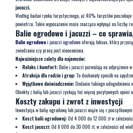
jacuzzi.
Według badań rynku turystycznego, aż 40% turystów poszukuje 
powietrzu. Takie wyposażenie może znacząco wpłynąć na liczbę r
Balie ogrodowe i jacuzzi – co sprawi
Balie ogrodowe
i
jacuzzi ogrodowe
oferują luksus, który przyci
zwiedzaniu czy pracy jest nieoceniona.
Najważniejsze zalety dla najemców:
Relaks i komfort:
Balie i jacuzzi pozwalają na odprężenie w
Atrakcja dla rodzin i grup:
To doskonały sposób na spędzen
Wyjątkowe doświadczenie:
Dodanie takiego udogodnienia wy
Obiekty z balią lub jacuzzi zyskują też więcej pozytywnych opini
Koszty zakupu i zwrot z inwestycji
Inwestycja w balię ogrodową lub jacuzzi wiąże się z początkowy
Koszt balii ogrodowej:
Od 4 000 do 12 000 zł w zależności
Koszt jacuzzi:
Od 8 000 do 30 000 zł, w zależności od wielko