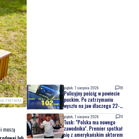
piątek, 7 sierpnia 2026
19
Policyjny pościg w powiecie
puckim. Po zatrzymaniu
IAŁ PARTNERA
wyszło na jaw dlaczego 22-
latek uciekał
piątek, 7 sierpnia 2026
11
Tusk: "Polska ma nowego
zawodnika". Premier spotkał
ci muszą
się z amerykańskim aktorem
grodowej lub