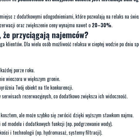
miejsc z dodatkowymi udogodnieniami, które pozwalają na relaks na świ
ezerwacji oraz zwiększenie ceny wynajmu nawet o
20–30%
.
a, że przyciągają najemców?
ąga klientów. Dla wielu osób możliwość relaksu w ciepłej wodzie po dniu 
 każdej porze roku.
ie wieczoru w większym gronie.
różnia Twój obiekt na tle konkurencji.
i w serwisach rezerwacyjnych, co dodatkowo zwiększa ich widoczność.
m kosztem, ale może szybko się zwrócić dzięki wyższym stawkom najmu.
 od modelu i dodatkowych funkcji (np. podgrzewanie wody).
ści i technologii (np. hydromasaż, systemy filtracji).