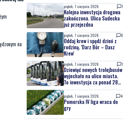
piątek, 7 sierpnia 2026
1
Kolejna inwestycja drogowa
eżym
zakończona. Ulica Sudecka
już przejezdna
piątek, 7 sierpnia 2026
8
Oddaj krew i spędź dzień z
spędzonym na
rodziną. 'Darz Bór – Dasz
Krew'
piątek, 7 sierpnia 2026
1
Dziewięć nowych trolejbusów
wyjechało na ulice miasta.
To inwestycja za ponad 28
mln zł
piątek, 7 sierpnia 2026
4
Pomorska IV liga wraca do
gry