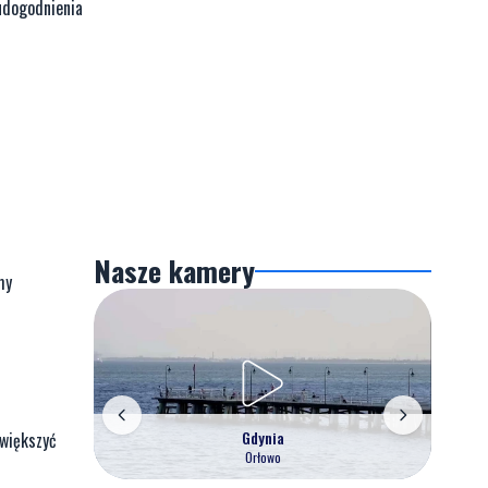
udogodnienia
Nasze kamery
my
Gdynia
zwiększyć
Orłowo