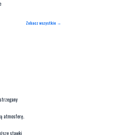
e
Zobacz wszystkie →
ostrzegany
wą atmosferę.
yższe stawki