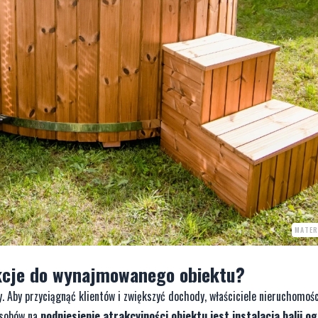
MATER
kcje do wynajmowanego obiektu?
. Aby przyciągnąć klientów i zwiększyć dochody, właściciele nieruchomoś
osobów na
podniesienie atrakcyjności obiektu jest instalacja balii o