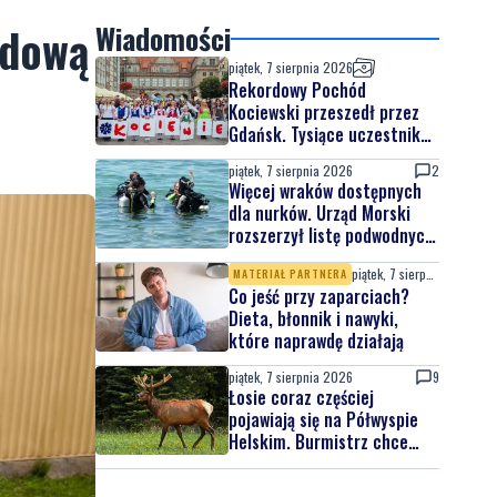
odową
Wiadomości
piątek, 7 sierpnia 2026
Rekordowy Pochód
Kociewski przeszedł przez
Gdańsk. Tysiące uczestników
na jubileuszowej edycji
piątek, 7 sierpnia 2026
2
Więcej wraków dostępnych
dla nurków. Urząd Morski
rozszerzył listę podwodnych
atrakcji
piątek, 7 sierpnia 2026
MATERIAŁ PARTNERA
Co jeść przy zaparciach?
Dieta, błonnik i nawyki,
które naprawdę działają
piątek, 7 sierpnia 2026
9
Łosie coraz częściej
pojawiają się na Półwyspie
Helskim. Burmistrz chce
nowych znaków drogowych