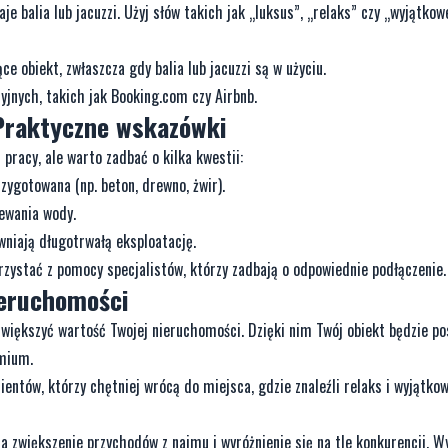
e balia lub jacuzzi. Użyj słów takich jak „luksus”, „relaks” czy „wyjątkow
ce obiekt, zwłaszcza gdy balia lub jacuzzi są w użyciu.
yjnych, takich jak Booking.com czy Airbnb.
Praktyczne wskazówki
pracy, ale warto zadbać o kilka kwestii:
zygotowana (np. beton, drewno, żwir).
ewania wody.
wniają długotrwałą eksploatację.
orzystać z pomocy specjalistów, którzy zadbają o odpowiednie podłączenie.
ieruchomości
zwiększyć wartość Twojej nieruchomości. Dzięki nim Twój obiekt będzie p
emium.
entów, którzy chętniej wrócą do miejsca, gdzie znaleźli relaks i wyjątko
na zwiększenie przychodów z najmu i wyróżnienie się na tle konkurencji. W