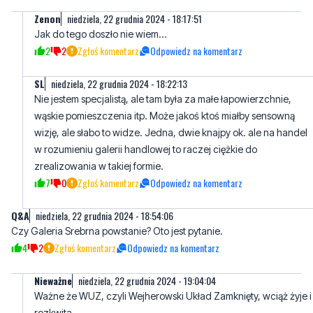
Zenon
niedziela, 22 grudnia 2024 - 18:17:51
Jak do tego doszło nie wiem...
2
2
Zgłoś komentarz
Odpowiedz na komentarz
SL
niedziela, 22 grudnia 2024 - 18:22:13
Nie jestem specjalistą, ale tam była za małe łapowierzchnie,
wąskie pomieszczenia itp. Może jakoś ktoś miałby sensowną
wizję, ale słabo to widze. Jedna, dwie knajpy ok. ale na handel
w rozumieniu galerii handlowej to raczej ciężkie do
zrealizowania w takiej formie.
7
0
Zgłoś komentarz
Odpowiedz na komentarz
Q&A
niedziela, 22 grudnia 2024 - 18:54:06
Czy Galeria Srebrna powstanie? Oto jest pytanie.
4
2
Zgłoś komentarz
Odpowiedz na komentarz
Nieważne
niedziela, 22 grudnia 2024 - 19:04:04
Ważne że WUZ, czyli Wejherowski Układ Zamknięty, wciąż żyje i
rozkwita.