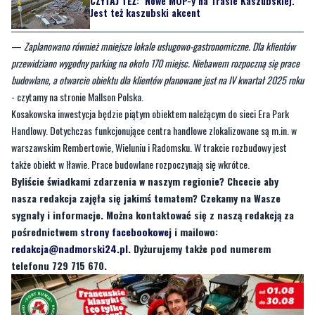
CZYTAJ TEŻ:
Nowe MOP-y na Trasie Kaszubskiej.
Jest też kaszubski akcent
—
Zaplanowano również mniejsze lokale usługowo-gastronomiczne. Dla klientów
przewidziano wygodny parking na około 170 miejsc. Niebawem rozpoczną się prace
budowlane, a otwarcie obiektu dla klientów planowane jest na IV kwartał 2025 roku
- czytamy na stronie Mallson Polska.
Kosakowska inwestycja będzie piątym obiektem należącym do sieci Era Park
Handlowy. Dotychczas funkcjonujące centra handlowe zlokalizowane są m.in. w
warszawskim Rembertowie, Wieluniu i Radomsku. W trakcie rozbudowy jest
także obiekt w Iławie. Prace budowlane rozpoczynają się wkrótce.
Byliście świadkami zdarzenia w naszym regionie? Chcecie aby
nasza redakcja zajęła się jakimś tematem? Czekamy na Wasze
sygnały i informacje. Można kontaktować się z naszą redakcją za
pośrednictwem
strony facebookowej
i mailowo:
redakcja@nadmorski24.pl
. Dyżurujemy także pod numerem
telefonu 729 715 670.