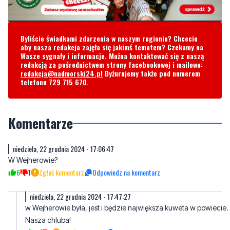
Byliście świadkami zdarzenia w naszym regionie? Chcecie
aby nasza redakcja zajęła się jakimś tematem? Czekamy na
Wasze sygnały i informacje. Można kontaktować się z naszą
redakcją za pośrednictwem strony facebookowej i mailowo:
redakcja@nadmorski24.pl
Dyżurujemy także pod numerem
telefonu
729 715 670
.
Komentarze
niedziela, 22 grudnia 2024 - 17:06:47
W Wejherowie?
6
1
Zgłoś komentarz
Odpowiedz na komentarz
niedziela, 22 grudnia 2024 - 17:47:27
w Wejherowie była, jest i będzie największa kuweta w powiecie.
Nasza chluba!