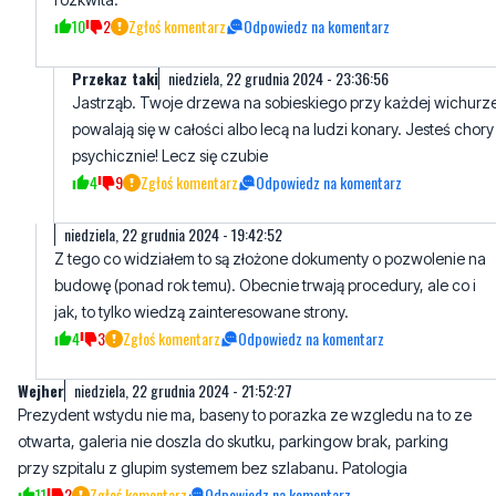
10
2
Zgłoś komentarz
Odpowiedz na komentarz
Przekaz taki
niedziela, 22 grudnia 2024 - 23:36:56
Jastrząb. Twoje drzewa na sobieskiego przy każdej wichurz
powalają się w całości albo lecą na ludzi konary. Jesteś chory
psychicznie! Lecz się czubie
4
9
Zgłoś komentarz
Odpowiedz na komentarz
niedziela, 22 grudnia 2024 - 19:42:52
Z tego co widziałem to są złożone dokumenty o pozwolenie na
budowę (ponad rok temu). Obecnie trwają procedury, ale co i
jak, to tylko wiedzą zainteresowane strony.
4
3
Zgłoś komentarz
Odpowiedz na komentarz
Wejher
niedziela, 22 grudnia 2024 - 21:52:27
Prezydent wstydu nie ma, baseny to porazka ze wzgledu na to ze
otwarta, galeria nie doszla do skutku, parkingow brak, parking
przy szpitalu z glupim systemem bez szlabanu. Patologia
11
2
Zgłoś komentarz
Odpowiedz na komentarz