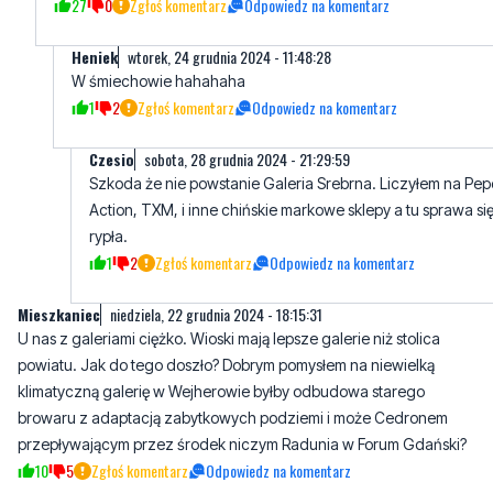
27
0
Zgłoś komentarz
Odpowiedz na komentarz
Heniek
wtorek, 24 grudnia 2024 - 11:48:28
W śmiechowie hahahaha
1
2
Zgłoś komentarz
Odpowiedz na komentarz
Czesio
sobota, 28 grudnia 2024 - 21:29:59
Szkoda że nie powstanie Galeria Srebrna. Liczyłem na Pep
Action, TXM, i inne chińskie markowe sklepy a tu sprawa si
rypła.
1
2
Zgłoś komentarz
Odpowiedz na komentarz
Mieszkaniec
niedziela, 22 grudnia 2024 - 18:15:31
U nas z galeriami ciężko. Wioski mają lepsze galerie niż stolica
powiatu. Jak do tego doszło? Dobrym pomysłem na niewielką
klimatyczną galerię w Wejherowie byłby odbudowa starego
browaru z adaptacją zabytkowych podziemi i może Cedronem
przepływającym przez środek niczym Radunia w Forum Gdański?
10
5
Zgłoś komentarz
Odpowiedz na komentarz