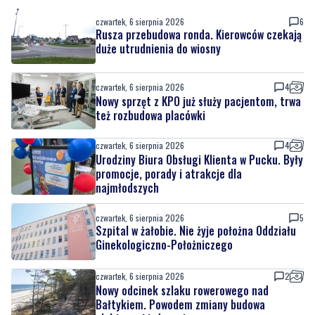
czwartek, 6 sierpnia 2026
6
Rusza przebudowa ronda. Kierowców czekają
duże utrudnienia do wiosny
czwartek, 6 sierpnia 2026
4
Nowy sprzęt z KPO już służy pacjentom, trwa
też rozbudowa placówki
czwartek, 6 sierpnia 2026
4
Urodziny Biura Obsługi Klienta w Pucku. Były
promocje, porady i atrakcje dla
najmłodszych
czwartek, 6 sierpnia 2026
5
Szpital w żałobie. Nie żyje położna Oddziału
Ginekologiczno-Położniczego
czwartek, 6 sierpnia 2026
2
Nowy odcinek szlaku rowerowego nad
Bałtykiem. Powodem zmiany budowa