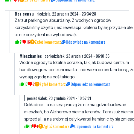
Bez sensu
niedziela, 22 grudnia 2024 - 23:34:28
Zarzut parkingów absurdalny. Z wodnych ogrodów
korzystaliśmy często i jest rewelacja. Galeria by się przydała ale
to nie prezydent ma wybudować.
7
16
Zgłoś komentarz
Odpowiedz na komentarz
Mieszkaniec
poniedziałek, 23 grudnia 2024 - 06:01:35
Wodne ogrody to totalna porażka, tak jak budowa centrum
handlowego w centrum miasta - nie wiem co oni tam biorą , ż
wydają zgodę na coś takiego
17
2
Zgłoś komentarz
Odpowiedz na komentarz
poniedziałek, 23 grudnia 2024 - 10:57:21
Dokładnie - a na sesji płaczą że nie ma gdzie budować
mieszkań, bo Wejherowo nie ma terenów. Teraz już nie ma
sprzedali, a na srebrnej caly kwartał kamienic by się zmieśc
11
1
Zgłoś komentarz
Odpowiedz na komentarz