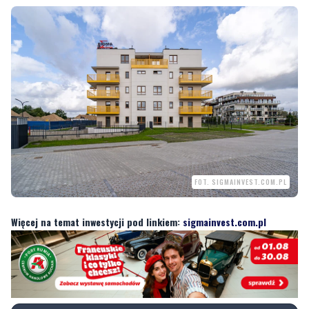
FOT. SIGMAINVEST.COM.PL
Więcej na temat inwestycji pod linkiem:
sigmainvest.com.pl
Komentowanie wyłączone
Ten artykuł nie umożliwia dodawania