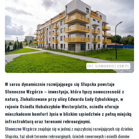
FOT. SIGMAINVEST.COM.PL
W sercu dynamicznie rozwijającego się Słupska powstaje
Słoneczne Wzgórze – inwestycja, która łączy nowoczesność z
naturą. Zlokalizowane przy ulicy Edwarda Łady Cybulskiego, w
rejonie Osiedla Hubalczyków-Westerplatte, osiedle oferuje
mieszkańcom komfort życia w bliskim sąsiedztwie z pełną miejską
infrastrukturą oraz terenami rekreacyjnymi.
Słoneczne Wzgórze
znajduje się w jednej z najszybciej rozwijających się dzielnic
Słupska, tuż obok terenów rekreacyjnych, ścieżek rowerowych i osiedli domów
jednorodzinnych. W promieniu 500 metrów od inwestycji znajdują się
najważniejsze punkty miejskie: szkoła, przedszkole, szpital, przychodnia, place
zabaw oraz market budowlany i spożywcze. Wszystko, czego potrzebujesz,