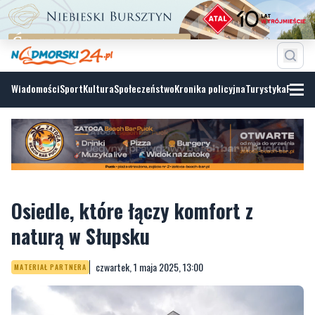
Wiadomości
Sport
Kultura
Społeczeństwo
Kronika policyjna
Turystyka
Fotoga
Osiedle, które łączy komfort z
naturą w Słupsku
czwartek, 1 maja 2025, 13:00
MATERIAŁ PARTNERA