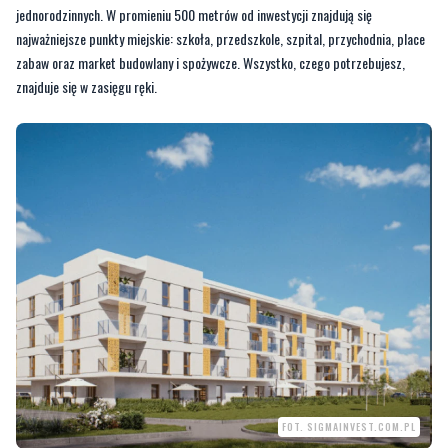
znajduje się w zasięgu ręki.
FOT. SIGMAINVEST.COM.PL
Bliskość ścieżek rowerowych i terenów rekreacyjnych sprzyja aktywnemu
wypoczynkowi. Dodatkowo, Ustka z plażami i atrakcjami turystycznymi znajduje