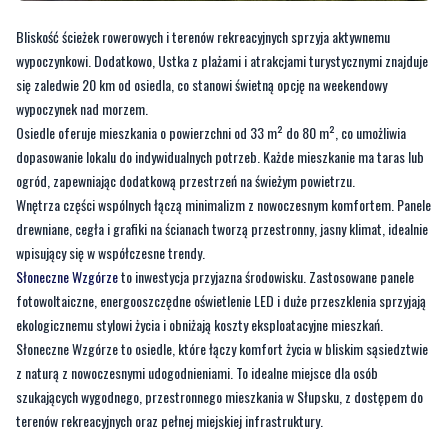
się zaledwie 20 km od osiedla, co stanowi świetną opcję na weekendowy
wypoczynek nad morzem.
Osiedle oferuje mieszkania o powierzchni od 33 m² do 80 m², co umożliwia
dopasowanie lokalu do indywidualnych potrzeb. Każde mieszkanie ma taras lub
ogród, zapewniając dodatkową przestrzeń na świeżym powietrzu.
Wnętrza części wspólnych łączą minimalizm z nowoczesnym komfortem. Panele
drewniane, cegła i grafiki na ścianach tworzą przestronny, jasny klimat, idealnie
wpisujący się w współczesne trendy.
Słoneczne Wzgórze
to inwestycja przyjazna środowisku. Zastosowane panele
fotowoltaiczne, energooszczędne oświetlenie LED i duże przeszklenia sprzyjają
ekologicznemu stylowi życia i obniżają koszty eksploatacyjne mieszkań.
Słoneczne Wzgórze to osiedle, które łączy komfort życia w bliskim sąsiedztwie
z naturą z nowoczesnymi udogodnieniami. To idealne miejsce dla osób
szukających wygodnego, przestronnego mieszkania w Słupsku, z dostępem do
terenów rekreacyjnych oraz pełnej miejskiej infrastruktury.