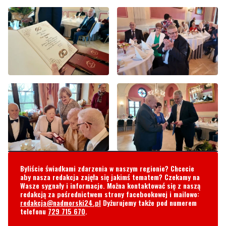
Byliście świadkami zdarzenia w naszym regionie? Chcecie
aby nasza redakcja zajęła się jakimś tematem? Czekamy na
Wasze sygnały i informacje. Można kontaktować się z naszą
redakcją za pośrednictwem strony facebookowej i mailowo:
redakcja@nadmorski24.pl
Dyżurujemy także pod numerem
telefonu
729 715 670
.
Komentarze