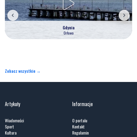
Gdynia
Orłowo
Zobacz wszystkie →
Artykuły
Informacje
Wiadomości
O portalu
Sport
Kontakt
Kultura
Regulamin
Społeczeństwo
Polityka prywatności
Kronika policyjna
Reklama