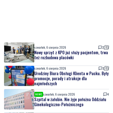
czwartek, 6 sierpnia 2026
2
Nowy sprzęt z KPO już służy pacjentom, trwa
też rozbudowa placówki
czwartek, 6 sierpnia 2026
3
Urodziny Biura Obsługi Klienta w Pucku. Były
promocje, porady i atrakcje dla
najmłodszych
czwartek, 6 sierpnia 2026
4
NOWE
Szpital w żałobie. Nie żyje położna Oddziału
Ginekologiczno-Położniczego
czwartek, 6 sierpnia 2026
1
Nowy odcinek szlaku rowerowego nad
Bałtykiem. Powodem zmiany budowa