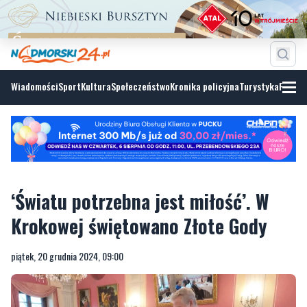
Wiadomości
Sport
Kultura
Społeczeństwo
Kronika policyjna
Turystyka
Fotoga
‘Światu potrzebna jest miłość’. W
Krokowej świętowano Złote Gody
piątek, 20 grudnia 2024, 09:00