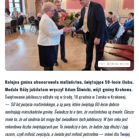
FOT. MONIKA WEJER
Kolejna gmina uhonorowała małżeństwa, świętujące 50-lecie ślubu.
Medale Róży jubilatom wręczył Adam Śliwicki, wójt gminy Krokowa.
Świętowanie jubileuszy odbyło się w środę, 18 grudnia w Zamku w Krokowej.
—
50 lat pożycia małżeńskiego, a są pary, które świętują 60-lecie dobrze
nastrajają mieszkańców gminy. Świadczy to o tym, że małżeństwa są trwałe. Cieszy
mnie to, że od siedmiu lat mogę być świadkiem tych jubileuszy. W tym roku jest
rekordowa liczba świętujących par. To świadczy o tym, że ludzie żyją dłużej i żyją
razem, czyli miłość zwycięża, a światu jest miłość potrzebna
— mówi dla
Twojej
Telewizji Morskiej
Adam Śliwicki
, wójt gminy Krokowa
[galeria]
Nie zabrakło wspólnych rozmów, gratulacji i życzeń. Jubilaci z rąk wójta Adama